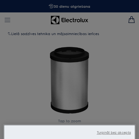
30 dienu atgriešana
Lielā sadzīves tehnika un mājsaimniecības ierīces
Tap to zoom
Turpināt bez akcepta