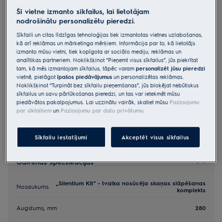
M8CKSL28
Šī vietne izmanto sīkfailus, lai lietotājam
„Silentium Kit“ - tvaika nosūcēja
nodrošinātu personalizētu pieredzi.
skaņas slāpēšanas komplekts
Sīkfaili un citas līdzīgas tehnoloģijas tiek izmantotas vietnes uzlabošanas,
kā arī reklāmas un mārketinga mērķiem. Informācija par to, kā lietotājs
1 (1)
izmanto mūsu vietni, tiek kopīgota ar sociālo mediju, reklāmas un
Priekšrocības
analītikas partneriem. Noklikšķinot “Pieņemt visus sīkfailus”, jūs piekrītat
tam, kā mēs izmantojam sīkfailus, tāpēc varam
personalizēt jūsu pieredzi
"Silentium Kit" komplekts rada klusu un patīkamu noskaņu virtuvē.
vietnē, pielāgot
īpašos piedāvājumus
un personalizētas reklāmas.
"Silentium Kit" komplekts – klusai un patīkamai noskaņai virtuvē.
"Silentium Kit" komplekts – viegli uzstādāms un ērti novietojams.
Noklikšķinot “Turpināt bez sīkfailu pieņemšanas”, jūs bloķējat nebūtiskus
sīkfailus un savu pārlūkošanas pieredzi, un tas var ietekmēt mūsu
piedāvātos pakalpojumus. Lai uzzinātu vairāk, skatiet mūsu
Paziņojumu
par sīkfailiem
un
Paziņojumu par datu privātumu
.
Sīkfailu iestatījumi
Akceptēt visus sīkfailus
Galvenās specifikācijas
„Silentium Kit“ - tvaika nosūcēja skaņas slāpēšanas
Nosaukums
komplekts
Augstums, mm
280