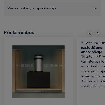
Visas raksturīgās specifikācijas
Priekšrocības
"Silentium Ki
uzstādīšana, 
absorbācija
"Silentium Kit" 
vai virtuves skap
samazinātu trokš
tvaika nosūcējie
savienojams ris
dažādām trokš
instalācijas pra