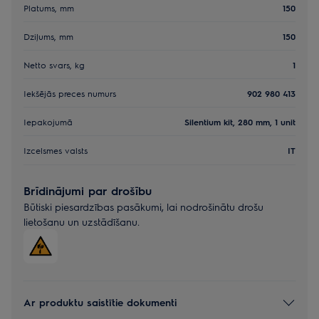
Platums, mm
150
Dziļums, mm
150
Netto svars, kg
1
Iekšējās preces numurs
902 980 413
Iepakojumā
Silentium kit, 280 mm, 1 unit
Izcelsmes valsts
IT
Brīdinājumi par drošību
Būtiski piesardzības pasākumi, lai nodrošinātu drošu
lietošanu un uzstādīšanu.
Ar produktu saistītie dokumenti