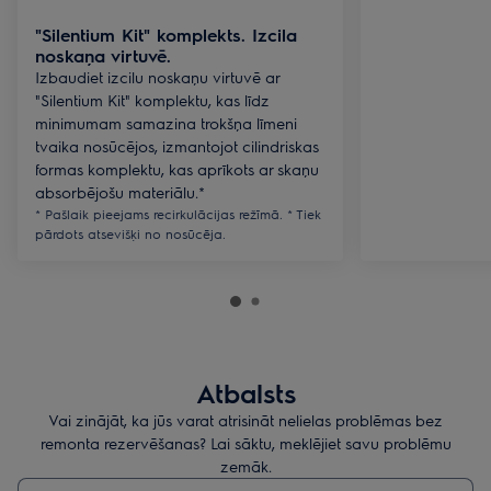
"Silentium Kit" komplekts. Izcila
noskaņa virtuvē.
Izbaudiet izcilu noskaņu virtuvē ar
"Silentium Kit" komplektu, kas līdz
minimumam samazina trokšņa līmeni
tvaika nosūcējos, izmantojot cilindriskas
formas komplektu, kas aprīkots ar skaņu
absorbējošu materiālu.*
* Pašlaik pieejams recirkulācijas režīmā. * Tiek
pārdots atsevišķi no nosūcēja.
Atbalsts
Vai zinājāt, ka jūs varat atrisināt nelielas problēmas bez
remonta rezervēšanas? Lai sāktu, meklējiet savu problēmu
zemāk.
Rakstiet, lai meklētu rakstus par atbalstu