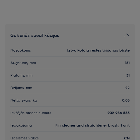
Galvenās specifikācijas
Nosaukums
Iztvaikotāja restes tīrīšanas birste
Augstums, mm
151
Platums, mm
31
Dziļums, mm
22
Netto svars, kg
0.03
Iekšējās preces numurs
902 986 553
Iepakojumā
Fin cleaner and straightener brush, 1 unit
Izcelsmes valsts
CN