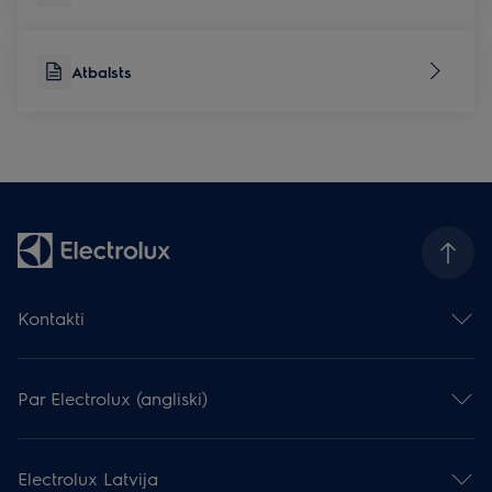
Atbalsts
Kontakti
Sazināties ar mums
Atstāj atsauksmi
Par Electrolux (angliski)
Serviss un atbalsts
Reģistrēt produktu
Electrolux Grupa
Lejupielādēt instrukcijas
Prese un jaunumi
Lejupielādēt katalogus
Electrolux Latvija