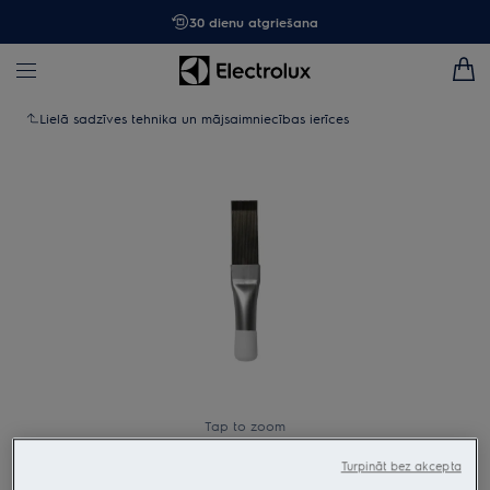
30 dienu atgriešana
Lielā sadzīves tehnika un mājsaimniecības ierīces
Tap to zoom
Turpināt bez akcepta