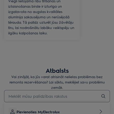
Viegli lietojamā ribu tīrīšanas un
iztaisnošanas birste ir izturīga un
izgatavota no augstas kvalitātes
alumīnija sakausējuma un nerūsējošā
tērauda. Tā palīdz uzturēt jūsu žāvētāju
tīru, lai nodrošinātu labāku veiktspēju un
ilgāku kalpošanas laiku.
Atbalsts
Vai zinājāt, ka jūs varat atrisināt nelielas problēmas bez
remonta rezervēšanas? Lai sāktu, meklējiet savu problēmu
zemāk.
Rakstiet, lai meklētu rakstus par atbalstu
Pievienoties MyElectrolux