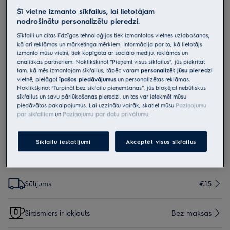
Šī vietne izmanto sīkfailus, lai lietotājam
M4YM3002
Iztvaikotāja restes tīrīšanas birste
nodrošinātu personalizētu pieredzi.
Sīkfaili un citas līdzīgas tehnoloģijas tiek izmantotas vietnes uzlabošanas,
kā arī reklāmas un mārketinga mērķiem. Informācija par to, kā lietotājs
0 (0)
izmanto mūsu vietni, tiek kopīgota ar sociālo mediju, reklāmas un
Priekšrocības
analītikas partneriem. Noklikšķinot “Pieņemt visus sīkfailus”, jūs piekrītat
tam, kā mēs izmantojam sīkfailus, tāpēc varam
personalizēt jūsu pieredzi
Fin Cleaner and Straightener suka optimizē veļas žāvētāja darbību.
vietnē, pielāgot
īpašos piedāvājumus
un personalizētas reklāmas.
Ribu tīrīšanas un iztaisnošanas birste nodrošina optimālu veiktspēju.
Noklikšķinot “Turpināt bez sīkfailu pieņemšanas”, jūs bloķējat nebūtiskus
sīkfailus un savu pārlūkošanas pieredzi, un tas var ietekmēt mūsu
piedāvātos pakalpojumus. Lai uzzinātu vairāk, skatiet mūsu
Paziņojumu
par sīkfailiem
un
Paziņojumu par datu privātumu
.
Saskaņā ar ES regulu 2023/988, drošības norādījumi un
brīdinājumi ir uzskaitīti lietotāja rokasgrāmatā. Lai droši
Sīkfailu iestatījumi
Akceptēt visus sīkfailus
lietotu izstrādājumu, izlasiet visu lietotāja rokasgrāmatu.
Iespējas, kas padara iepirkšanos vēl vienkāršāku
Sūtījums
€15
Sirdsmiers ir iekļauts
Bez maksas