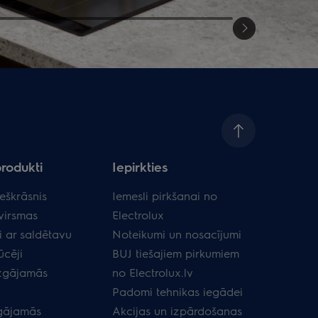
produkti
Iepirkties
eškrāsnis
Iemesli pirkšanai no
virsmas
Electrolux
i ar saldētavu
Noteikumi un nosacījumi
ūcēji
BUJ tiešajiem pirkumiem
zgājamās
no Electrolux.lv
Padomi tehnikas iegādei
gājamās
Akcijas un izpārdošanas