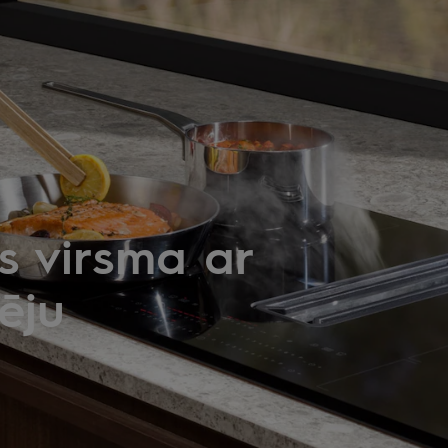
s virsma ar
ēju