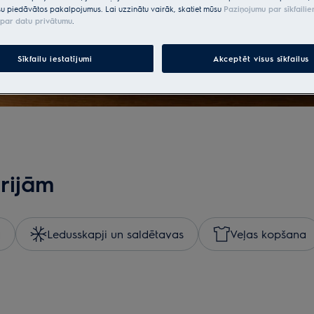
u piedāvātos pakalpojumus. Lai uzzinātu vairāk, skatiet mūsu
Paziņojumu par sīkfaili
par datu privātumu
.
Sīkfailu iestatījumi
Akceptēt visus sīkfailus
rijām
a
Ledusskapji un saldētavas
Veļas kopšana