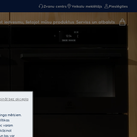
Zvanu centrs
Veikalu meklētājs
Pieslēgties
et iedvesmu, lietojot mūsu produktus
Serviss un atbalsts
pināt bez akcepta
etinga mērķiem.
lītikas
pēc varam
kšķinot
un tas var