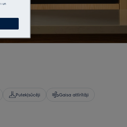
em
un
Putekļsūcēji
Gaisa attīrītāji