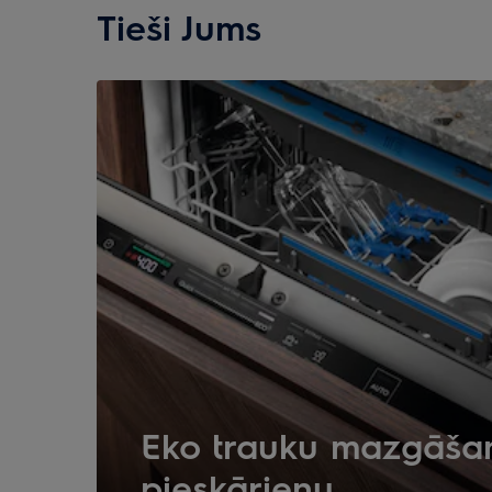
Tieši Jums
Eko trauku mazgāšan
pieskārienu