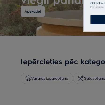
ietekmēt mūs
Paziņojumu 
Apskatiet
Iepērcieties pēc katego
Vasaras izpārdošana
Gatavošan