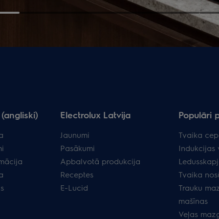
(angliski)
Electrolux Latvija
Populāri 
a
Jaunumi
Tvaika cep
i
Pasākumi
Indukcijas 
rmācija
Apbalvotā produkcija
Ledusskapj
a
Receptes
Tvaika nos
as
E-Lucid
Trauku ma
mašīnas
Veļas maz