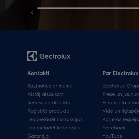
Kontakti
Par Electrolux 
Sazināties ar mums
Electrolux Grup
Atstāj atsauksmi
Prese un jaunum
Serviss un atbalsts
Finansiālā info
Reģistrēt produktu
Vide un ilgtspēj
Lejupielādēt instrukcijas
Karjeras iespēj
Lejupielādēt katalogus
Facebook
Garantija
YouTube