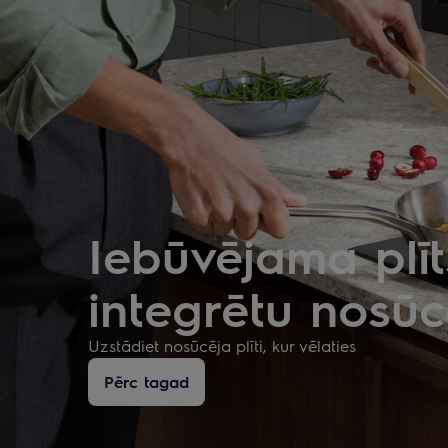
Iebūvējama plīt
integrētu nosūc
Uzstādiet nosūcēja plīti, kur vēlaties
Pērc tagad