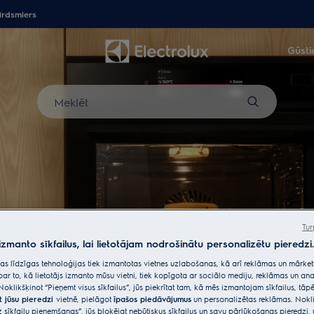
irdsmiers
Gūsti
Meklēt
Tur
 izmanto sīkfailus, lai lietotājam nodrošinātu personalizētu pieredzi.
citas līdzīgas tehnoloģijas tiek izmantotas vietnes uzlabošanas, kā arī reklāmas un mārk
par to, kā lietotājs izmanto mūsu vietni, tiek kopīgota ar sociālo mediju, reklāmas un ana
Noklikšķinot “Pieņemt visus sīkfailus”, jūs piekrītat tam, kā mēs izmantojam sīkfailus, tā
a laba garša
t jūsu pieredzi
vietnē, pielāgot
īpašos piedāvājumus
un personalizētas reklāmas. Nokli
z sīkfailu pieņemšanas”, jūs bloķējat nebūtiskus sīkfailus un savu pārlūkošanas pieredzi, 