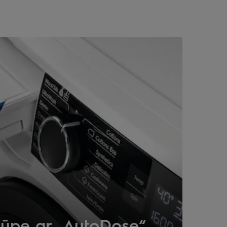
rūpe ar „AutoDose“