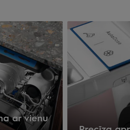
a ar vienu
Precīza ap