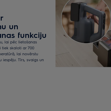
r
mu un
nas funkciju
mu, lai pēc lietošanas
 tiek skaloti ar 700
eratūrā, lai novērstu
iespēju. Tīrs, svaigs un