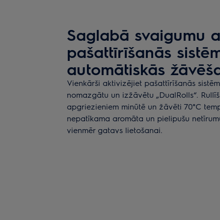
Saglabā svaigumu a
pašattīrīšanās sistē
automātiskās žāvēša
Vienkārši aktivizējiet pašattīrīšanās sistē
nomazgātu un izžāvētu „DualRolls“. Rullīši
apgriezieniem minūtē un žāvēti 70°C temp
nepatīkama aromāta un pielipušu netīrumu 
vienmēr gatavs lietošanai.