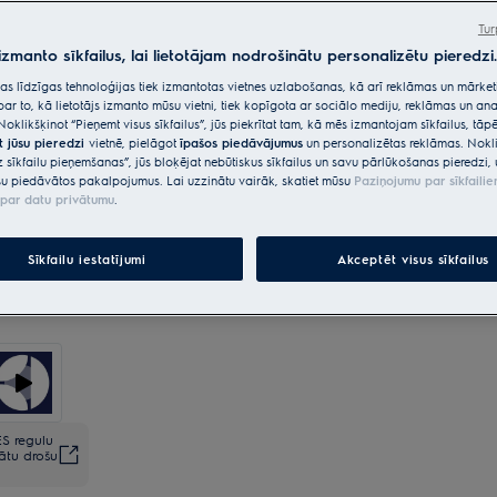
vienkāršāku
Tur
 izmanto sīkfailus, lai lietotājam nodrošinātu personalizētu pieredzi.
Sūtījums
€15
Bez maksas
citas līdzīgas tehnoloģijas tiek izmantotas vietnes uzlabošanas, kā arī reklāmas un mārk
par to, kā lietotājs izmanto mūsu vietni, tiek kopīgota ar sociālo mediju, reklāmas un ana
Noklikšķinot “Pieņemt visus sīkfailus”, jūs piekrītat tam, kā mēs izmantojam sīkfailus, tā
Sirdsmiers ir iekļauts
Bez maksas
t jūsu pieredzi
vietnē, pielāgot
īpašos piedāvājumus
un personalizētas reklāmas. Nokli
z sīkfailu pieņemšanas”, jūs bloķējat nebūtiskus sīkfailus un savu pārlūkošanas pieredzi, 
u piedāvātos pakalpojumus. Lai uzzinātu vairāk, skatiet mūsu
Paziņojumu par sīkfaili
par datu privātumu
.
Sīkfailu iestatījumi
Akceptēt visus sīkfailus
ES regulu
nātu drošu