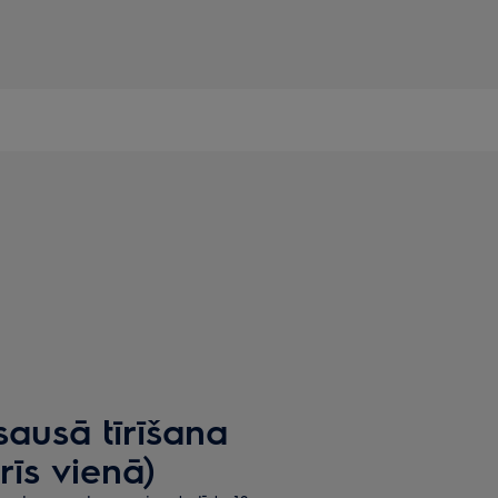
sausā tīrīšana
īs vienā)