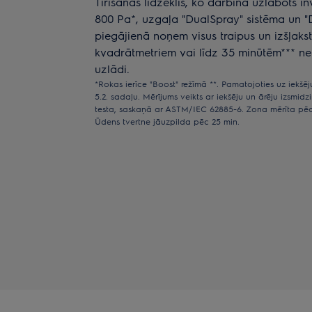
Tīrīšanas līdzeklis, ko darbina uzlabots in
800 Pa*, uzgaļa "DualSpray" sistēma un "D
piegājienā noņem visus traipus un izšļakst
kvadrātmetriem vai līdz 35 minūtēm*** nep
uzlādi.
*Rokas ierīce "Boost" režīmā **. Pamatojoties uz iekšēj
5.2. sadaļu. Mērījums veikts ar iekšēju un ārēju izsmid
testa, saskaņā ar ASTM/IEC 62885-6. Zona mērīta pēc E
Ūdens tvertne jāuzpilda pēc 25 min.