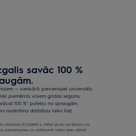
zgalis savāc 100 %
raugām.
siem — vienkārši pievienojiet universālo
eliski piemērots visiem grīdas segumu
avācot 100 %* putekļu no spraugām.
ors nodrošina darbības laiku līdz
tu atbilstoši IEC62885-4, mērot gružu savākšanu no
āts, pamatojoties uz uzņēmumā veiktu testu atbilst