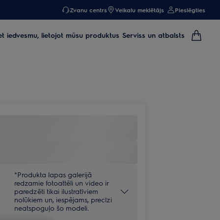
Zvanu centrs
Veikalu meklētājs
Pieslēgties
et iedvesmu, lietojot mūsu produktus
Serviss un atbalsts
*Produkta lapas galerijā
redzamie fotoattēli un video ir
paredzēti tikai ilustratīviem
nolūkiem un, iespējams, precīzi
neatspoguļo šo modeli.