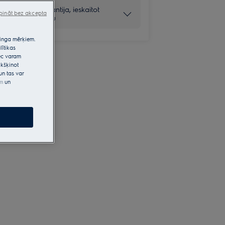
2 gadu garantija, ieskaitot
pināt bez akcepta
akumulatoru
etinga mērķiem.
lītikas
pēc varam
kšķinot
un tas var
em
un