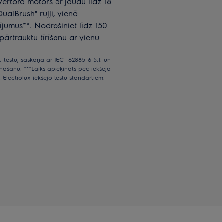
vertora motors ar jaudu līdz 18
ualBrush" ruļļi, vienā
ījumus**. Nodrošiniet līdz 150
ārtrauktu tīrīšanu ar vienu
u testu, saskaņā ar IEC- 62885-6 5.1. un
zināšanu. ***Laiks aprēķināts pēc iekšēja
lectrolux iekšējo testu standartiem.