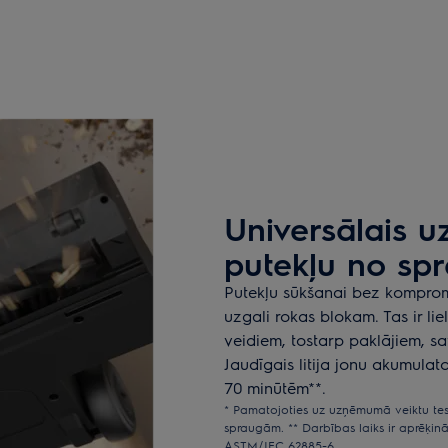
Universālais u
putekļu no sp
Putekļu sūkšanai bez kompromi
uzgali rokas blokam. Tas ir li
veidiem, tostarp paklājiem, s
Jaudīgais litija jonu akumulat
70 minūtēm**.
* Pamatojoties uz uzņēmumā veiktu tes
spraugām. ** Darbības laiks ir aprēķin
ASTM/IEC 62885-6.