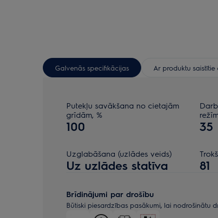
Galvenās specifikācijas
Ar produktu saistīti
Putekļu savākšana no cietajām
Darb
grīdām, %
režī
100
35
Uzglabāšana (uzlādes veids)
Trokš
Uz uzlādes statīva
81
Brīdinājumi par drošību
Būtiski piesardzības pasākumi, lai nodrošinātu d