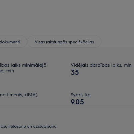
e dokumenti
Visas raksturīgās specifikācijas
ības laiks minimālajā
Vidējais darbības laiks, min
mā, min
35
na līmenis, dB(A)
Svars, kg
9.05
rošu lietošanu un uzstādīšanu.