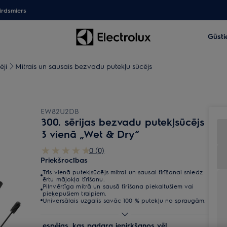
irdsmiers
Gūsti
ēji
Mitrais un sausais bezvadu putekļu sūcējs
EW82U2DB
800. sērijas bezvadu putekļsūcējs
3 vienā „Wet & Dry“
0 (0)
Priekšrocības
Trīs vienā putekļsūcējs mitrai un sausai tīrīšanai sniedz
ērtu mājokļa tīrīšanu.
Pilnvērtīga mitrā un sausā tīrīšana piekaltušiem vai
pieķepušiem traipiem.
Universālais uzgalis savāc 100 % putekļu no spraugām.
Iespējas, kas padara iepirkšanos vēl