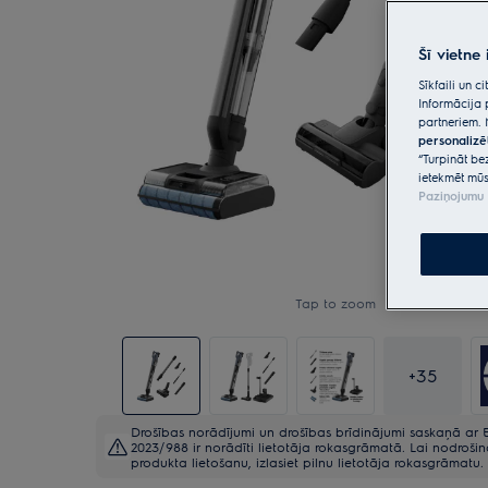
Šī vietne
Sīkfaili un 
Informācija 
partneriem. 
personalizē
“Turpināt be
ietekmēt mūs
Paziņojumu 
Tap to zoom
+
35
Drošības norādījumi un drošības brīdinājumi saskaņā ar 
2023/988 ir norādīti lietotāja rokasgrāmatā. Lai nodroši
produkta lietošanu, izlasiet pilnu lietotāja rokasgrāmatu.