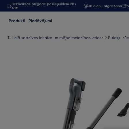
Bezmaksas piegāde pasūtījumiem virs
30 dienu atgriešana
S
40€
Produkti
Piedāvājumi
Lielā sadzīves tehnika un mājsaimniecības ierīces
Putekļu sūc