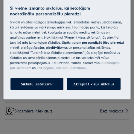
ECFB01ST
Šī vietne izmanto sīkfailus, lai lietotājam
„OdourClean“ ogles filtrs
nodrošinātu personalizētu pieredzi.
Sīkfaili un citas līdzīgas tehnoloģijas tiek izmantotas vietnes uzlabošanas,
kā arī reklāmas un mārketinga mērķiem. Informācija par to, kā lietotājs
0 (0)
izmanto mūsu vietni, tiek kopīgota ar sociālo mediju, reklāmas un
Priekšrocības
analītikas partneriem. Noklikšķinot “Pieņemt visus sīkfailus”, jūs piekrītat
Filtrs „OdourClean“ ogles filtrs – efektīva filtrācija.
tam, kā mēs izmantojam sīkfailus, tāpēc varam
personalizēt jūsu pieredzi
Efektīva filtrēšana ar „OdourClean“ ogles filtru.
vietnē, pielāgot
īpašos piedāvājumus
un personalizētas reklāmas.
Filtra „OdourClean“ kalpošanas laiks ir 4–6 mēneši.*
Noklikšķinot “Turpināt bez sīkfailu pieņemšanas”, jūs bloķējat nebūtiskus
sīkfailus un savu pārlūkošanas pieredzi, un tas var ietekmēt mūsu
piedāvātos pakalpojumus. Lai uzzinātu vairāk, skatiet mūsu
Paziņojumu
par sīkfailiem
un
Paziņojumu par datu privātumu
.
Iespējas, kas padara iepirkšanos vēl vienkāršāku
Sīkfailu iestatījumi
Akceptēt visus sīkfailus
Sūtījums
€15
Sirdsmiers ir iekļauts
Bez maksas