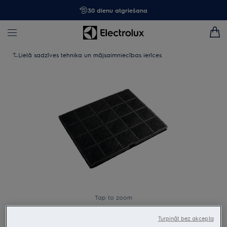
30 dienu atgriešana
Lielā sadzīves tehnika un mājsaimniecības ierīces
Tap to zoom
Turpināt bez akcepta