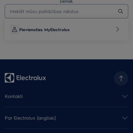
zemāk.
Rakstiet, lai meklētu rakstus par atbalstu
Pievienoties MyElectrolux
Kontakti
Sazināties ar mums
Atstāj atsauksmi
Par Electrolux (angliski)
Serviss un atbalsts
Reģistrēt produktu
Electrolux Grupa