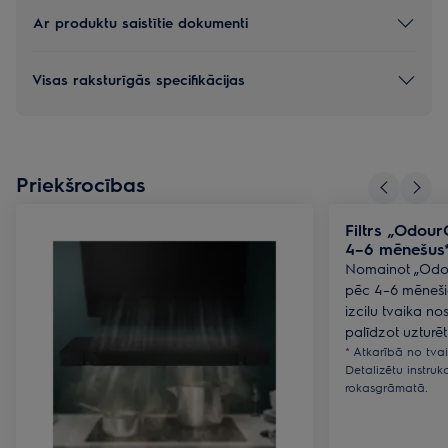
Ar produktu saistītie dokumenti
Visas raksturīgās specifikācijas
Priekšrocības
Filtrs „Odour
4–6 mēnešus
Nomainot „Odour
pēc 4–6 mēnešie
izcilu tvaika no
palīdzot uzturēt
* Atkarībā no tva
Detalizētu instrukc
rokasgrāmatā.