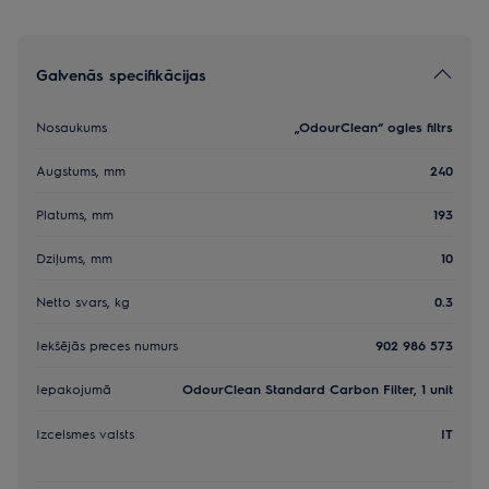
Galvenās specifikācijas
Nosaukums
„OdourClean“ ogles filtrs
Augstums, mm
240
Platums, mm
193
Dziļums, mm
10
Netto svars, kg
0.3
Iekšējās preces numurs
902 986 573
Iepakojumā
OdourClean Standard Carbon Filter, 1 unit
Izcelsmes valsts
IT