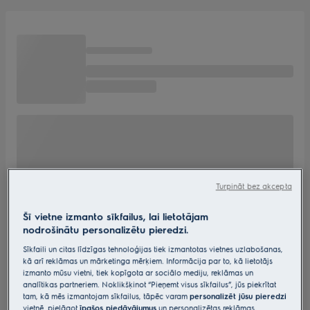
Turpināt bez akcepta
Šī vietne izmanto sīkfailus, lai lietotājam
nodrošinātu personalizētu pieredzi.
Sīkfaili un citas līdzīgas tehnoloģijas tiek izmantotas vietnes uzlabošanas,
kā arī reklāmas un mārketinga mērķiem. Informācija par to, kā lietotājs
izmanto mūsu vietni, tiek kopīgota ar sociālo mediju, reklāmas un
analītikas partneriem. Noklikšķinot “Pieņemt visus sīkfailus”, jūs piekrītat
tam, kā mēs izmantojam sīkfailus, tāpēc varam
personalizēt jūsu pieredzi
vietnē, pielāgot
īpašos piedāvājumus
un personalizētas reklāmas.