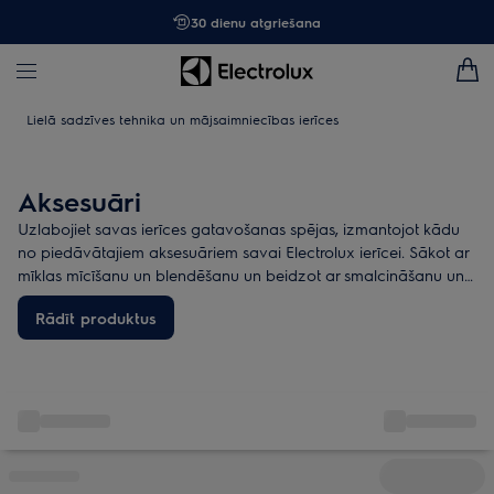
30 dienu atgriešana
Lielā sadzīves tehnika un mājsaimniecības ierīces
Aksesuāri
Uzlabojiet savas ierīces gatavošanas spējas, izmantojot kādu
no piedāvātajiem aksesuāriem savai Electrolux ierīcei. Sākot ar
mīklas mīcīšanu un blendēšanu un beidzot ar smalcināšanu un
mājās gatavotiem makaroniem.
Rādīt produktus