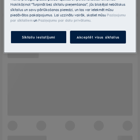
Noklikšķinot “Turpināt bez sīkfailu pieņemšanas”, jūs bloķējat nebūtiskus
sīkfailus un savu pārlūkošanas pieredzi, un tas var ietekmēt mūsu
piedāvātos pakalpojumus. Lai uzzinātu vairāk, skatiet mūsu
Paziņojumu
par sīkfailiem
un
Paziņojumu par datu privātumu
.
Sīkfailu iestatījumi
Akceptēt visus sīkfailus