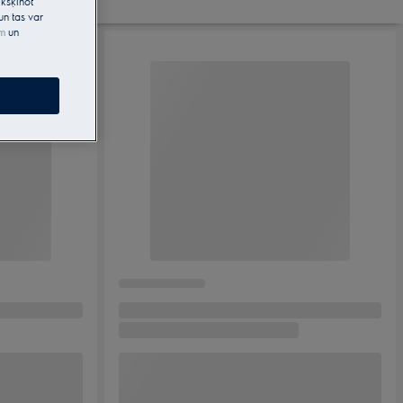
kšķinot
un tas var
em
un