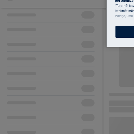
personalizē
“Turpināt be
ietekmēt mūs
Paziņojumu 