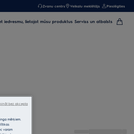
Zvanu centrs
Veikalu meklētājs
Pieslēgties
et iedvesmu, lietojot mūsu produktus
Serviss un atbalsts
pināt bez akcepta
etinga mērķiem.
lītikas
pēc varam