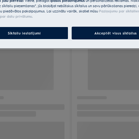
t jūsu pieredzi
vietnē, pielāgot
īpašos piedāvājumus
un personalizētas reklāmas. Nokli
z sīkfailu pieņemšanas”, jūs bloķējat nebūtiskus sīkfailus un savu pārlūkošanas pieredzi, 
u piedāvātos pakalpojumus. Lai uzzinātu vairāk, skatiet mūsu
Paziņojumu par sīkfaili
par datu privātumu
.
Sīkfailu iestatījumi
Akceptēt visus sīkfailus