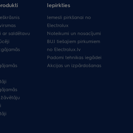
produkti
Iepirkties
eškrāsnis
Iemesli pirkšanai no
virsmas
Electrolux
i ar saldētavu
Noteikumi un nosacījumi
ūcēji
BUJ tiešajiem pirkumiem
zgājamās
no Electrolux.lv
Padomi tehnikas iegādei
gājamās
Akcijas un izpārdošanas
āji
gājamās
 žāvētāju
i
tāji