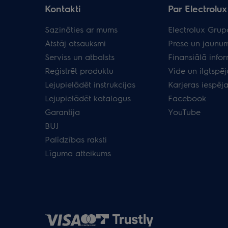
Kontakti
Par Electrolux 
Sazināties ar mums
Electrolux Grup
Atstāj atsauksmi
Prese un jaunum
Serviss un atbalsts
Finansiālā info
Reģistrēt produktu
Vide un ilgtspēj
Lejupielādēt instrukcijas
Karjeras iespēj
Lejupielādēt katalogus
Facebook
Garantija
YouTube
BUJ
Palīdzības raksti
Līguma atteikums