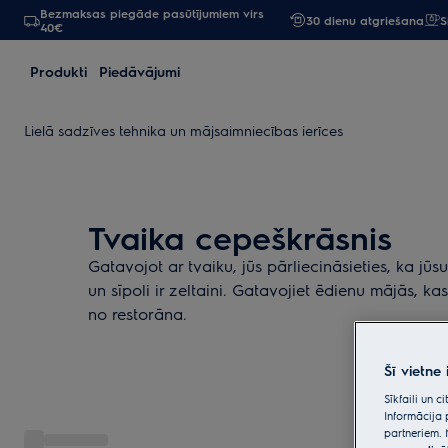
Bezmaksas piegāde pasūtījumiem virs
30 dienu atgriešana
S
40€
Produkti
Piedāvājumi
Lielā sadzīves tehnika un mājsaimniecības ierīces
Tvaika cepeškrāsnis
Gatavojot ar tvaiku, jūs pārliecināsieties, ka jūs
un sīpoli ir zeltaini. Gatavojiet ēdienu mājās, kas
no restorāna.
Šī vietne
Sīkfaili un 
Informācija 
partneriem. 