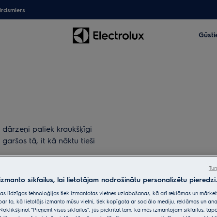
irdsmiers
Gūsti
u dārzeņi paliek kraukšķīgi
 garšos tā, it kā nāktu tieši
Tur
 izmanto sīkfailus, lai lietotājam nodrošinātu personalizētu pieredzi.
citas līdzīgas tehnoloģijas tiek izmantotas vietnes uzlabošanas, kā arī reklāmas un mārk
par to, kā lietotājs izmanto mūsu vietni, tiek kopīgota ar sociālo mediju, reklāmas un ana
Noklikšķinot “Pieņemt visus sīkfailus”, jūs piekrītat tam, kā mēs izmantojam sīkfailus, tā