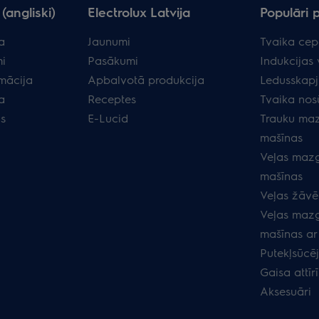
(angliski)
Electrolux Latvija
Populāri 
a
Jaunumi
Tvaika cep
i
Pasākumi
Indukcijas 
rmācija
Apbalvotā produkcija
Ledusskapj
a
Receptes
Tvaika nos
as
E-Lucid
Trauku ma
mašīnas
Veļas maz
mašīnas
Veļas žāvēt
Veļas maz
mašīnas ar
Putekļsūcēj
Gaisa attīrī
Aksesuāri