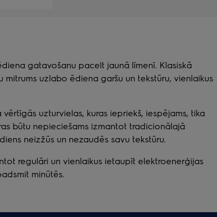
s ēdiena gatavošanu pacelt jaunā līmenī. Klasiskā
u mitrums uzlabo ēdiena garšu un tekstūru, vienlaikus
 vērtīgās uzturvielas, kuras iepriekš, iespējams, tika
kuras būtu nepieciešams izmantot tradicionālajā
ēdiens neizžūs un nezaudēs savu tekstūru.
ntot regulāri un vienlaikus ietaupīt elektroenerģijas
padsmit minūtēs.