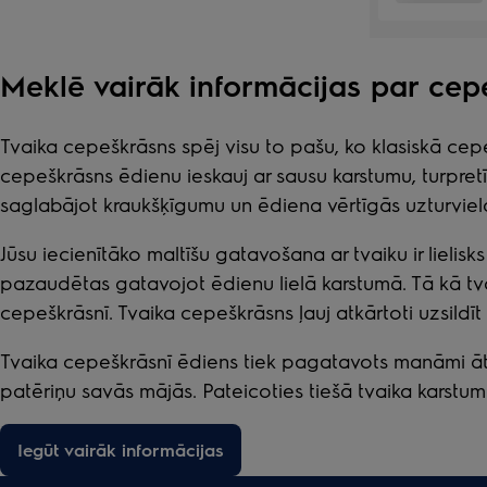
Meklē vairāk informācijas par ce
Tvaika cepeškrāsns spēj visu to pašu, ko klasiskā cepe
cepeškrāsns ēdienu ieskauj ar sausu karstumu, turpret
saglabājot kraukšķīgumu un ēdiena vērtīgās uzturviela
Jūsu iecienītāko maltīšu gatavošana ar tvaiku ir lielisk
pazaudētas gatavojot ēdienu lielā karstumā. Tā kā tva
cepeškrāsnī. Tvaika cepeškrāsns ļauj atkārtoti uzsild
Tvaika cepeškrāsnī ēdiens tiek pagatavots manāmi ātrāk,
patēriņu savās mājās. Pateicoties tiešā tvaika karstu
Iegūt vairāk informācijas