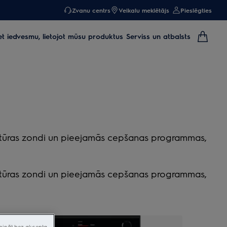
Zvanu centrs
Veikalu meklētājs
Pieslēgties
et iedvesmu, lietojot mūsu produktus
Serviss un atbalsts
peratūras zondi un pieejamās cepšanas programmas,
peratūras zondi un pieejamās cepšanas programmas,
pināt bez akcepta