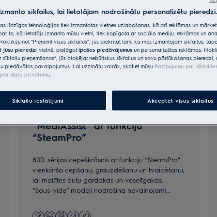
 izmanto sīkfailus, lai lietotājam nodrošinātu personalizētu pieredzi.
citas līdzīgas tehnoloģijas tiek izmantotas vietnes uzlabošanas, kā arī reklāmas un mārk
par to, kā lietotājs izmanto mūsu vietni, tiek kopīgota ar sociālo mediju, reklāmas un ana
Noklikšķinot “Pieņemt visus sīkfailus”, jūs piekrītat tam, kā mēs izmantojam sīkfailus, tā
t jūsu pieredzi
vietnē, pielāgot
īpašos piedāvājumus
un personalizētas reklāmas. Nokli
z sīkfailu pieņemšanas”, jūs bloķējat nebūtiskus sīkfailus un savu pārlūkošanas pieredzi, 
u piedāvātos pakalpojumus. Lai uzzinātu vairāk, skatiet mūsu
Paziņojumu par sīkfaili
par datu privātumu
.
Sīkfailu iestatījumi
Akceptēt visus sīkfailus
800. sērijas cepeškrāsns
“MealAssist” ar funkciju
“SteamPro”
800. sērijas cepeškrāsnis ar funkciju “SteamPro”
vienkāršo cepšanu, grauzdēšanu un tvaicēšanu,
lai maltītes būtu gardākas un veselīgākas.
“Sous-vide” modeļi nodrošina nevainojami
izteiktas garšas.