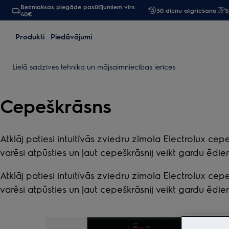
Bezmaksas piegāde pasūtījumiem virs
30 dienu atgriešana
S
40€
Produkti
Piedāvājumi
Lielā sadzīves tehnika un mājsaimniecības ierīces
Cepeškrāsns
Atklāj patiesi intuitīvās zviedru zīmola Electrolux 
varēsi atpūsties un ļaut cepeškrāsnij veikt gardu ēd
Atklāj patiesi intuitīvās zviedru zīmola Electrolux 
varēsi atpūsties un ļaut cepeškrāsnij veikt gardu ēd
0
no
5