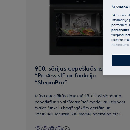
Šī vietne
Sīkfaili un 
Informācija 
partneriem. 
personalizē
“Turpināt be
ietekmēt mūs
Paziņojumu 
900. sērijas cepeškrāsns
“ProAssist” ar funkciju
“SteamPro”
Mūsu augstākās klases sērijā ietilpst standarta
cepeškrāsnis vai “SteamPro” modeļi ar uzlabotu
tvaika funkciju bagātīgākām garšām un
uzturvielu saturam. Visi modeļi nodrošina ātru
piekļuvi iecienītākajām programmām.