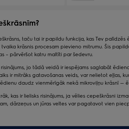
peškrāsnīm?
škrāsns, taču tai ir papildu funkcija, kas Tev palīdzē
ī tvaika krāsnis procesam pievieno mitrumu. Šis papild
s – pārvēršot katru maltīti par šedevru.
s risinājums, jo tādā veidā ir iespējams saglabāt ēdiena
iks ir mitrāks gatavošanas veids, var nelietot eļļas, 
īt ēdienu daudz vienmērīgāk nekā mikroviļņu krāsnī — 
 kas ir lielisks risinājums, ja vēlies cepeškrāsni izma
mam, dārzeņus un jūras veltes var pagatavot vien piec