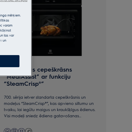
etinga mērķiem.
lītikas
pēc varam
kšķinot
un tas var
em
un
700. sērijas cepeškrāsns
600.
“MealAssist” ar funkciju
“Se
“SteamCrisp®”
“St
700. sērija ietver standarta cepeškrāsnis un
600. s
modeļus “SteamCrisp®”, kas apvieno siltumu un
modeļ
tvaiku, lai iegūtu maigus un kraukšķīgus ēdienus.
tvaiku
Visi modeļi sniedz ēdiena gatavošanas
Katrs 
norādījumus nevainojamam rezultātam.
ēdien