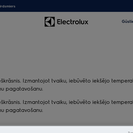
irdsmiers
Gūsti
cepeškrāsnis. Izmantojot tvaiku, iebūvēto iekšējo tem
ienu pagatavošanu.
cepeškrāsnis. Izmantojot tvaiku, iebūvēto iekšējo tem
ienu pagatavošanu.
Tur