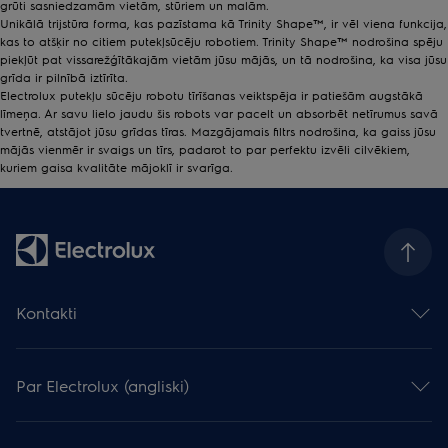
grūti sasniedzamām vietām, stūriem un malām.
Unikālā trijstūra forma, kas pazīstama kā Trinity Shape™, ir vēl viena funkcija,
kas to atšķir no citiem putekļsūcēju robotiem. Trinity Shape™ nodrošina spēju
piekļūt pat vissarežģītākajām vietām jūsu mājās, un tā nodrošina, ka visa jūsu
grīda ir pilnībā iztīrīta.
Electrolux putekļu sūcēju robotu tīrīšanas veiktspēja ir patiešām augstākā
līmeņa. Ar savu lielo jaudu šis robots var pacelt un absorbēt netīrumus savā
tvertnē, atstājot jūsu grīdas tīras. Mazgājamais filtrs nodrošina, ka gaiss jūsu
mājās vienmēr ir svaigs un tīrs, padarot to par perfektu izvēli cilvēkiem,
kuriem gaisa kvalitāte mājoklī ir svarīga.
Kontakti
Sazināties ar mums
Atstāj atsauksmi
Par Electrolux (angliski)
Serviss un atbalsts
Reģistrēt produktu
Electrolux Grupa
Lejupielādēt instrukcijas