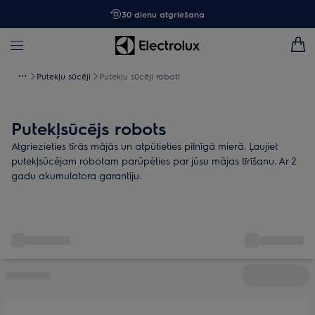
30 dienu atgriešana
Putekļu sūcēji
Putekļu sūcēji roboti
Putekļsūcējs robots
Atgriezieties tīrās mājās un atpūtieties pilnīgā mierā. Ļaujiet
putekļsūcējam robotam parūpēties par jūsu mājas tīrīšanu. Ar 2
gadu akumulatora garantiju.