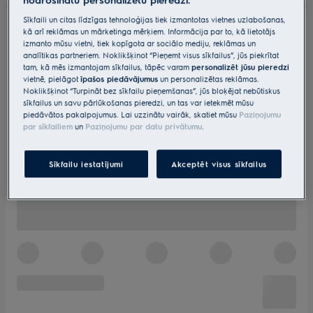
Sīkfaili un citas līdzīgas tehnoloģijas tiek izmantotas vietnes uzlabošanas,
kā arī reklāmas un mārketinga mērķiem. Informācija par to, kā lietotājs
izmanto mūsu vietni, tiek kopīgota ar sociālo mediju, reklāmas un
analītikas partneriem. Noklikšķinot “Pieņemt visus sīkfailus”, jūs piekrītat
tam, kā mēs izmantojam sīkfailus, tāpēc varam
personalizēt jūsu pieredzi
vietnē, pielāgot
īpašos piedāvājumus
un personalizētas reklāmas.
Noklikšķinot “Turpināt bez sīkfailu pieņemšanas”, jūs bloķējat nebūtiskus
sīkfailus un savu pārlūkošanas pieredzi, un tas var ietekmēt mūsu
piedāvātos pakalpojumus. Lai uzzinātu vairāk, skatiet mūsu
Paziņojumu
par sīkfailiem
un
Paziņojumu par datu privātumu
.
Sīkfailu iestatījumi
Akceptēt visus sīkfailus