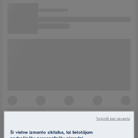
Turpināt bez akcepta
Šī vietne izmanto sīkfailus, lai lietotājam
nodrošinātu personalizētu pieredzi.