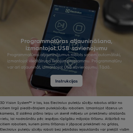
Programmatūras atjaunināšana,
izmantojot USB savienojumu
Programmatūras atjauninājumus robots saņem automātiski,
izmantojot viedtālruņa lietojumprogrammu. Programmatūru
var arī atjaunināt, izmantojot USB savienojumu. Tādā
gadījumā jaunākais programmatūras fails ir jālejupielādē no
tīmekļa vietnes.
Instrukcijas
3D Vision System™ ir tas, kas Electrolux putekļu sūcēju robotus atšķir no
citiem tirgū piedāvātajiem putekļsūcēju robotiem. Izmantojot lāzerus un
kameras, šī sistēma plāno telpu un skenē mēbeļu un priekšmetu atrašanās
vietu, lai nodrošinātu pēc iespējas rūpīgāku mājokļa tīrīšanu. Atšķirībā no
citiem robotiem, kuriem pirms tīrīšanas ir jāpaceļ priekšmeti no grīdas,
Electrolux putekļu sūcēju roboti bez jebkādas iejaukšanās var piekļūt visām