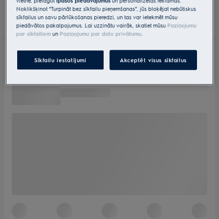
vietnē, pielāgot
īpašos piedāvājumus
un personalizētas reklāmas.
Noklikšķinot “Turpināt bez sīkfailu pieņemšanas”, jūs bloķējat nebūtiskus
sīkfailus un savu pārlūkošanas pieredzi, un tas var ietekmēt mūsu
piedāvātos pakalpojumus. Lai uzzinātu vairāk, skatiet mūsu
Paziņojumu
par sīkfailiem
un
Paziņojumu par datu privātumu
.
Sīkfailu iestatījumi
Akceptēt visus sīkfailus