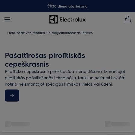
30 dienu atgriešana
Lielā sadzīves tehnika un mājsaimniecības ierīces
Pašattīrošas pirolītiskās
cepeškrāsnis
Pirolītisko cepeškrāšņu priekšrocība ir ērta tīrīšana. Izmantojot
pirolītiskās pašattīrīšanās tehnoloģiju, tauki un netīrumi tiek ātri
notīrīti, neizmantojot spēcīgas ķīmiskas vielas vai ūdeni.