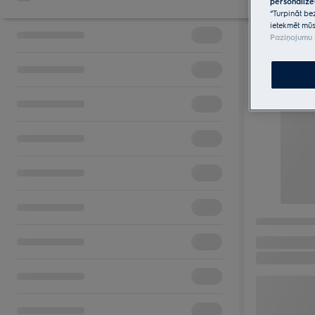
personalizē
“Turpināt be
ietekmēt mūs
Paziņojumu 