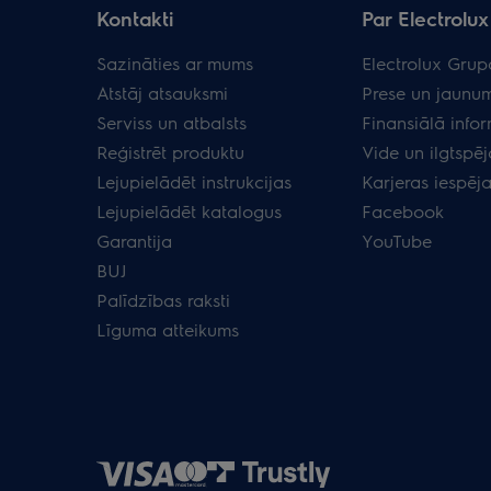
Kontakti
Par Electrolux 
Sazināties ar mums
Electrolux Grup
Atstāj atsauksmi
Prese un jaunum
Serviss un atbalsts
Finansiālā info
Reģistrēt produktu
Vide un ilgtspēj
Lejupielādēt instrukcijas
Karjeras iespēj
Lejupielādēt katalogus
Facebook
Garantija
YouTube
BUJ
Palīdzības raksti
Līguma atteikums