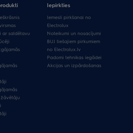
produkti
Iepirkties
eškrāsnis
Iemesli pirkšanai no
virsmas
Electrolux
i ar saldētavu
Noteikumi un nosacījumi
ūcēji
BUJ tiešajiem pirkumiem
zgājamās
no Electrolux.lv
Padomi tehnikas iegādei
gājamās
Akcijas un izpārdošanas
āji
gājamās
 žāvētāju
i
tāji