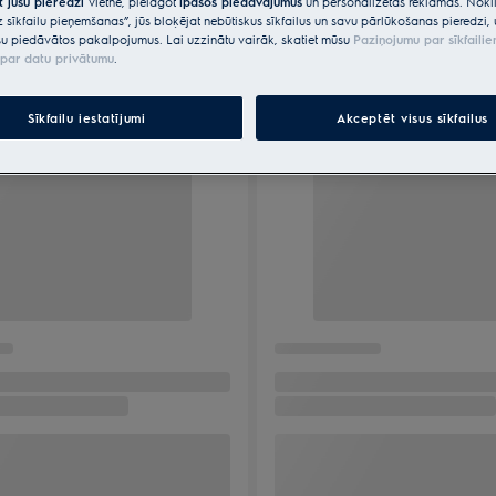
t jūsu pieredzi
vietnē, pielāgot
īpašos piedāvājumus
un personalizētas reklāmas. Nokli
z sīkfailu pieņemšanas”, jūs bloķējat nebūtiskus sīkfailus un savu pārlūkošanas pieredzi, 
u piedāvātos pakalpojumus. Lai uzzinātu vairāk, skatiet mūsu
Paziņojumu par sīkfaili
par datu privātumu
.
Sīkfailu iestatījumi
Akceptēt visus sīkfailus