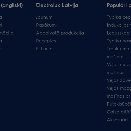
(angliski)
Electrolux Latvija
Populāri 
a
Jaunumi
Tvaika cep
i
Pasākumi
Indukcijas 
rmācija
Apbalvotā produkcija
Ledusskapj
a
Receptes
Tvaika nos
as
E-Lucid
Trauku ma
mašīnas
Veļas maz
mašīnas
Veļas žāvēt
Veļas maz
mašīnas ar
Putekļsūcēj
Gaisa attīrī
Aksesuāri