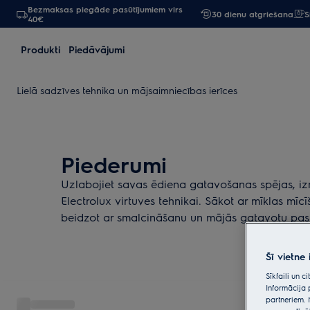
Bezmaksas piegāde pasūtījumiem virs
30 dienu atgriešana
S
40€
Produkti
Piedāvājumi
Lielā sadzīves tehnika un mājsaimniecības ierīces
Piederumi
Uzlabojiet savas ēdiena gatavošanas spējas, i
Electrolux virtuves tehnikai. Sākot ar mīklas mī
beidzot ar smalcināšanu un mājās gatavotu pas
Šī vietne
Sīkfaili un 
Informācija 
partneriem. 