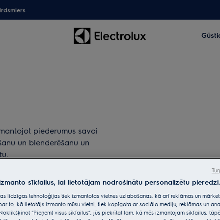
irdsmiers
Gūsti
zmantojot piederumus savai
cīšanu un blenderēšanu un
tu.
Tur
 izmanto sīkfailus, lai lietotājam nodrošinātu personalizētu pieredzi.
citas līdzīgas tehnoloģijas tiek izmantotas vietnes uzlabošanas, kā arī reklāmas un mārk
par to, kā lietotājs izmanto mūsu vietni, tiek kopīgota ar sociālo mediju, reklāmas un ana
Noklikšķinot “Pieņemt visus sīkfailus”, jūs piekrītat tam, kā mēs izmantojam sīkfailus, tā