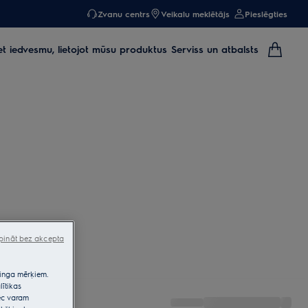
Zvanu centrs
Veikalu meklētājs
Pieslēgties
et iedvesmu, lietojot mūsu produktus
Serviss un atbalsts
pināt bez akcepta
etinga mērķiem.
lītikas
pēc varam