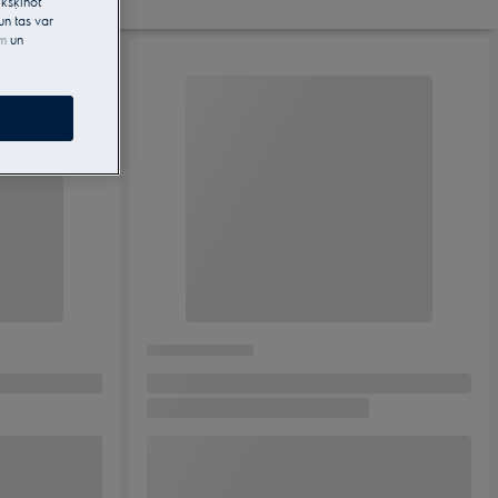
kšķinot
un tas var
em
un