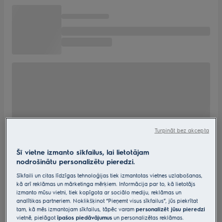
Turpināt bez akcepta
Šī vietne izmanto sīkfailus, lai lietotājam
nodrošinātu personalizētu pieredzi.
Sīkfaili un citas līdzīgas tehnoloģijas tiek izmantotas vietnes uzlabošanas,
kā arī reklāmas un mārketinga mērķiem. Informācija par to, kā lietotājs
izmanto mūsu vietni, tiek kopīgota ar sociālo mediju, reklāmas un
analītikas partneriem. Noklikšķinot “Pieņemt visus sīkfailus”, jūs piekrītat
tam, kā mēs izmantojam sīkfailus, tāpēc varam
personalizēt jūsu pieredzi
vietnē, pielāgot
īpašos piedāvājumus
un personalizētas reklāmas.