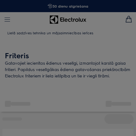
30 dienu atgriešana
Lielā sadzīves tehnika un mājsaimniecības ierīces
Friteris
Gatavojiet iecienītos ēdienus veselīgi, izmantojot karstā gaisa
fritieri. Papildus veselīgākas ēdiena gatavošanas priekšrocībām
Electrolux friteriem ir liela ietilpība un tie ir viegli tīrāmi.