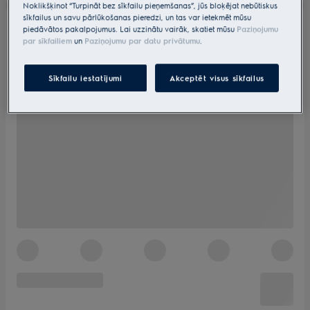
Noklikšķinot “Turpināt bez sīkfailu pieņemšanas”, jūs bloķējat nebūtiskus
sīkfailus un savu pārlūkošanas pieredzi, un tas var ietekmēt mūsu
piedāvātos pakalpojumus. Lai uzzinātu vairāk, skatiet mūsu
Paziņojumu
par sīkfailiem
un
Paziņojumu par datu privātumu
.
Sīkfailu iestatījumi
Akceptēt visus sīkfailus