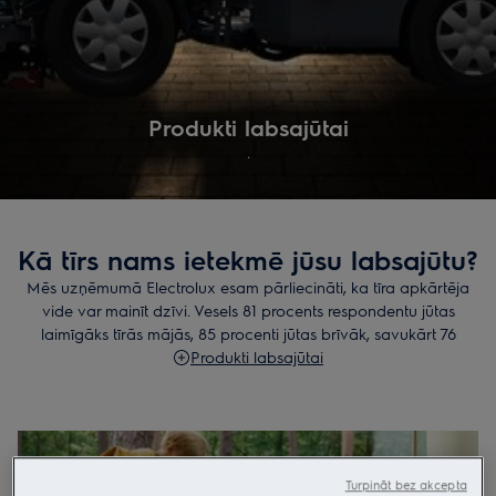
Produkti labsajūtai
.
Kā tīrs nams ietekmē jūsu labsajūtu?
Mēs uzņēmumā Electrolux esam pārliecināti, ka tīra apkārtēja
vide var mainīt dzīvi. Vesels 81 procents respondentu jūtas
laimīgāks tīrās mājās, 85 procenti jūtas brīvāk, savukārt 76
procenti arī labāk guļ.* Mēs vēlējāmies noskaidrot, vai
Produkti labsajūtai
iespējams uzlabot veselas apkaimes labklājību vienas nakts
laikā, vienkārši uzkopjot. Skatiet mūsu eksperimentu un uzziniet
vairāk par to, kā mēs par savu misiju izvirzījām tādu produktu
radīšanu, kas padara tīrīšanu vienkāršu un patīkamu.
Turpināt bez akcepta