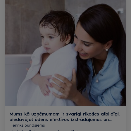
Mums kā uzņēmumam ir svarīgi rīkoties atbildīgi,
piedāvājot ūdens efektīvus izstrādājumus un
palīdzot informēt patērētājus, ka nepieciešamas
Henriks Sundsrēms
pārmaiņas.