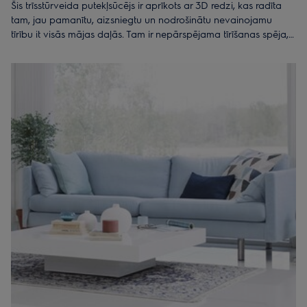
Šis trīsstūrveida putekļsūcējs ir aprīkots ar 3D redzi, kas radīta
tam, jau pamanītu, aizsniegtu un nodrošinātu nevainojamu
tīrību it visās mājas daļās. Tam ir nepārspējama tīrīšanas spēja,
kā arī Pure i9.2 atceras mājas plānojumu un var tikt vadīts arī ar
Pure i9 lietotni. Tas redz, piekļūst un tīra izcili precīzi.