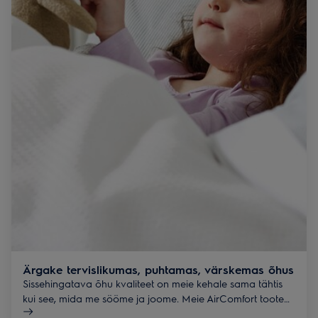
Ärgake tervislikumas, puhtamas, värskemas õhus
Sissehingatava õhu kvaliteet on meie kehale sama tähtis
kui see, mida me sööme ja joome. Meie AirComfort tooted
hoiavad õhu puhta ja värskena terve päev ning tagavad