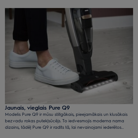
mēs esam radījuši putekļsūcējus, kas ir viegli, jaudīgi un īpaši
parocīgi. Tādējādi jūs varat tīrīt bez liekas piepūles un pavisam
vienkārši uzlabot savu dzīves telpu.
Jaunais, vieglais Pure Q9
Modelis Pure Q9 ir mūsu stilīgākais, pieejamākais un klusākais
bezvadu rokas putekļsūcējs. To iedvesmojis moderna nama
dizains, tādēļ Pure Q9 ir radīts tā, lai nevainojami iederētos
mūsdienīgā pilsētas namā. Viegls un daudzpusīgs – tīrīšana vēl