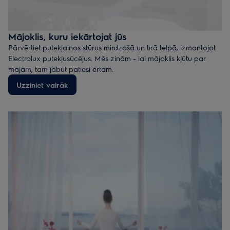
Mājoklis, kuru iekārtojat jūs
Pārvērtiet putekļainos stūrus mirdzošā un tīrā telpā, izmantojot
Electrolux putekļusūcējus. Mēs zinām - lai mājoklis kļūtu par
mājām, tam jābūt patiesi ērtam.
Uzziniet vairāk