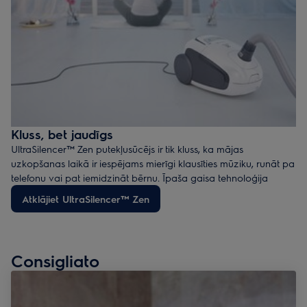
Kluss, bet jaudīgs
UltraSilencer™ Zen putekļusūcējs ir tik kluss, ka mājas
uzkopšanas laikā ir iespējams mierīgi klausīties mūziku, runāt pa
telefonu vai pat iemidzināt bērnu. Īpaša gaisa tehnoloģija
optimizē gaisa plūsmu un ļauj palielināt putekļusūcēja
Atklājiet UltraSilencer™ Zen
veiktspēju, tajā pašā laika samazinot skaņas līmeni. Kluss, bet
jaudīgs!
Consigliato