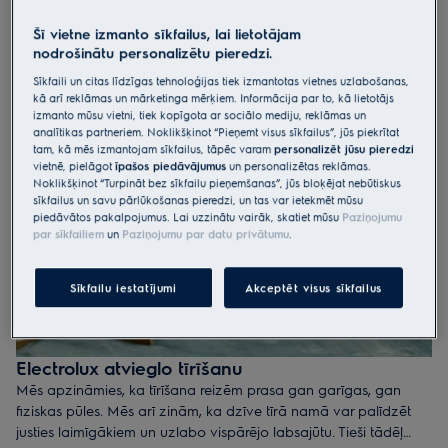
*
Hunting Dynasty
,Clean Environment´s Impact on People´s
Šī vietne izmanto sīkfailus, lai lietotājam
Happiness (Tīras vides ietekme uz cilvēku laimes sajūtu), 2019.
nodrošinātu personalizētu pieredzi.
gada maijs
Sīkfaili un citas līdzīgas tehnoloģijas tiek izmantotas vietnes uzlabošanas,
kā arī reklāmas un mārketinga mērķiem. Informācija par to, kā lietotājs
izmanto mūsu vietni, tiek kopīgota ar sociālo mediju, reklāmas un
analītikas partneriem. Noklikšķinot “Pieņemt visus sīkfailus”, jūs piekrītat
tam, kā mēs izmantojam sīkfailus, tāpēc varam
personalizēt jūsu pieredzi
vietnē, pielāgot
īpašos piedāvājumus
un personalizētas reklāmas.
Noklikšķinot “Turpināt bez sīkfailu pieņemšanas”, jūs bloķējat nebūtiskus
sīkfailus un savu pārlūkošanas pieredzi, un tas var ietekmēt mūsu
piedāvātos pakalpojumus. Lai uzzinātu vairāk, skatiet mūsu
Paziņojumu
par sīkfailiem
un
Paziņojumu par datu privātumu
.
Sīkfailu iestatījumi
Akceptēt visus sīkfailus
Electrolux atvieglo tīrīšanu
Mēs apzināmies, ka tīrīšana reizēm prasa gan garīgas, gan
fiziskas pūles. Mēs arī zinām, ka dzīve tīrā namā var palīdzēt
justies laimīgākiem un uzlabo vispārējo labsajūtu. Tieši tādēļ