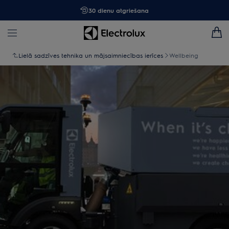
30 dienu atgriešana
Lielā sadzīves tehnika un mājsaimniecības ierīces
Wellbeing