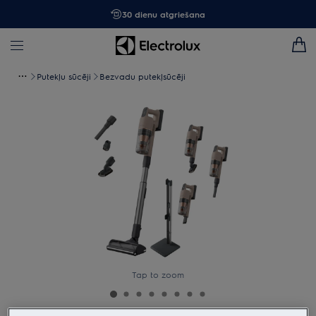
30 dienu atgriešana
Putekļu sūcēji
Bezvadu putekļsūcēji
Tap to zoom