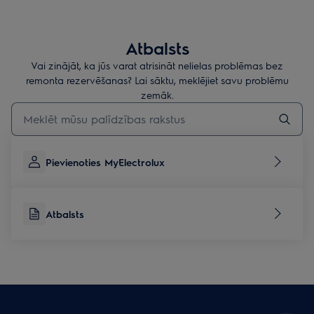
Atbalsts
Vai zinājāt, ka jūs varat atrisināt nelielas problēmas bez
remonta rezervēšanas? Lai sāktu, meklējiet savu problēmu
zemāk.
Rakstiet, lai meklētu rakstus par atbalstu
Pievienoties MyElectrolux
Atbalsts