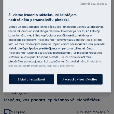
Turpināt bez akcepta
EP91UB21WB
900. sērijas bezvadu putekļsūcējs
Šī vietne izmanto sīkfailus, lai lietotājam
nodrošinātu personalizētu pieredzi.
4.7 (86)
Sīkfaili un citas līdzīgas tehnoloģijas tiek izmantotas vietnes uzlabošanas,
Priekšrocības
kā arī reklāmas un mārketinga mērķiem. Informācija par to, kā lietotājs
izmanto mūsu vietni, tiek kopīgota ar sociālo mediju, reklāmas un
Savā klasē labākais izpildes laiks un līdz 100% putekļu uzsūkšana*.
Uzgalis “AllFloor Power”: jauda, ātrums un līdz 100% putekļu
analītikas partneriem. Noklikšķinot “Pieņemt visus sīkfailus”, jūs piekrītat
uzsūkšana.
tam, kā mēs izmantojam sīkfailus, tāpēc varam
personalizēt jūsu pieredzi
Bezsuku invertora motors ar 10 gadu garantiju**.
vietnē, pielāgot
īpašos piedāvājumus
un personalizētas reklāmas.
Noklikšķinot “Turpināt bez sīkfailu pieņemšanas”, jūs bloķējat nebūtiskus
sīkfailus un savu pārlūkošanas pieredzi, un tas var ietekmēt mūsu
piedāvātos pakalpojumus. Lai uzzinātu vairāk, skatiet mūsu
Paziņojumu
par sīkfailiem
un
Paziņojumu par datu privātumu
.
Sīkfailu iestatījumi
Akceptēt visus sīkfailus
Drošības norādījumi un drošības brīdinājumi saskaņā ar ES
regulu 2023/988 ir norādīti lietotāja rokasgrāmatā. Lai
nodrošinātu drošu produkta lietošanu, izlasiet pilnu lietotāja
rokasgrāmatu.
Iespējas, kas padara iepirkšanos vēl vienkāršāku
Sūtījums
€15
Bez maksas