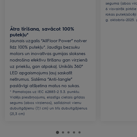
seguma (abos virzi
6 visvairāk pirkt
rokas putekļsūcēji
g. oktobris–2025. 
Ātra tīrīšana, savācot 100%
putekļu*
Jaunais uzgalis “AllFloor Power” notver
līdz 100% putekļu*. Jaudīgs bezsuku
motors un inovatīvas gumijas sloksnes
nodrošina efektīvu tīrīšanu gan virzienā
uz priekšu, gan atpakaļ. Unikāls 360°
LED apgaismojums ļauj saskatīt
netīrumus. Sistēma “Anti-tangle”
pastāvīgi atšķetina matus no sukas.
* Pamatojas uz IEC 62885-2 5.3. punktu.
Vidējs piesārņojums, elastīgs cietais grīdas
segums (abos virzienos), salīdzinot vienu
dubultgājienu (7,1 cm) un trīs dubultgājienus
(21,3 cm)