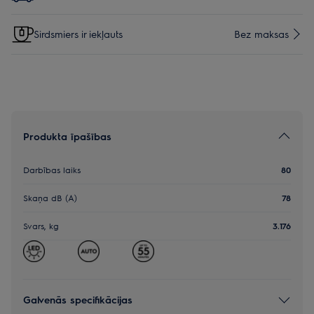
Sirdsmiers ir iekļauts
Bez maksas
Produkta īpašības
Darbības laiks
80
Skaņa dB (A)
78
Svars, kg
3.176
Galvenās specifikācijas