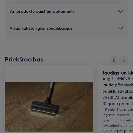
Ar produktu saistītie dokumenti
Visas raksturīgās specifikācijas
Priekšrocības
Jaudīgs un k
Augsti efektīvā
jauda pārsnied
putekļu savākša
78 dB(A) darbība
10 gadu garanti
* Reģistrējot pro
iegūsiet “Electro
garantiju. Ir spēk
www.electrolux.lv.
62885-2 par putek