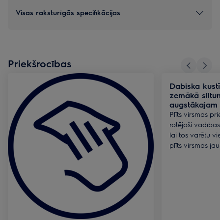
Visas raksturīgās specifikācijas
Priekšrocības
Dabiska kust
zemākā siltum
augstākajam
Plīts virsmas pri
rotējoši vadības 
lai tos varētu vi
plīts virsmas ja