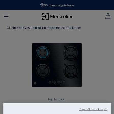
30 dienu atgriešana
Lielā sadzīves tehnika un mājsaimniecības ierīces
Tap to zoom
Turpināt bez akcepta