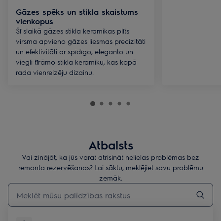
Gāzes spēks un stikla skaistums
vienkopus
Šī slaikā gāzes stikla keramikas plīts
virsma apvieno gāzes liesmas precizitāti
un efektivitāti ar spīdīgo, eleganto un
viegli tīrāmo stikla keramiku, kas kopā
rada vienreizēju dizainu.
Atbalsts
Vai zinājāt, ka jūs varat atrisināt nelielas problēmas bez
remonta rezervēšanas? Lai sāktu, meklējiet savu problēmu
zemāk.
Rakstiet, lai meklētu rakstus par atbalstu