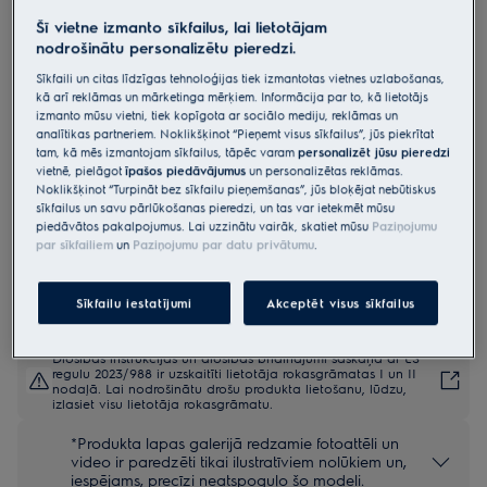
EGT6242NVK
Šī vietne izmanto sīkfailus, lai lietotājam
Gāzes virsma 300.sērijas Gas on
nodrošinātu personalizētu pieredzi.
Glass 60 cm
Sīkfaili un citas līdzīgas tehnoloģijas tiek izmantotas vietnes uzlabošanas,
kā arī reklāmas un mārketinga mērķiem. Informācija par to, kā lietotājs
4.8 (470)
izmanto mūsu vietni, tiek kopīgota ar sociālo mediju, reklāmas un
analītikas partneriem. Noklikšķinot “Pieņemt visus sīkfailus”, jūs piekrītat
Ražojuma informācijas lapa
tam, kā mēs izmantojam sīkfailus, tāpēc varam
personalizēt jūsu pieredzi
Priekšrocības
vietnē, pielāgot
īpašos piedāvājumus
un personalizētas reklāmas.
Noklikšķinot “Turpināt bez sīkfailu pieņemšanas”, jūs bloķējat nebūtiskus
Gāzes liesma un keramiskā stikla virsmas nodrošina modernu ēdiena
sīkfailus un savu pārlūkošanas pieredzi, un tas var ietekmēt mūsu
gatavošanu ar minimālu apkopi, augstu veiktspēju un izcilu stilu
Priekšā izvietotie grozāmie vadības pārslēgi gādā par pilnīgi dabisku
piedāvātos pakalpojumus. Lai uzzinātu vairāk, skatiet mūsu
Paziņojumu
vadību
par sīkfailiem
un
Paziņojumu par datu privātumu
.
Trīs dažādi degļa izmēri ļauj jums brīvi nodoties jaunradei
Sīkfailu iestatījumi
Akceptēt visus sīkfailus
Drošības instrukcijas un drošības brīdinājumi saskaņā ar ES
regulu 2023/988 ir uzskaitīti lietotāja rokasgrāmatas I un II
nodaļā. Lai nodrošinātu drošu produkta lietošanu, lūdzu,
izlasiet visu lietotāja rokasgrāmatu.
*Produkta lapas galerijā redzamie fotoattēli un
video ir paredzēti tikai ilustratīviem nolūkiem un,
iespējams, precīzi neatspoguļo šo modeli.