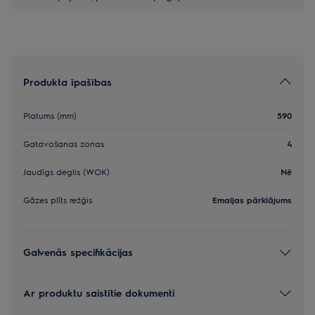
Produkta īpašības
Platums (mm)
590
Gatavošanas zonas
4
Jaudīgs deglis (WOK)
Nē
Gāzes plīts režģis
Emaljas pārklājums
Galvenās specifikācijas
Ar produktu saistītie dokumenti