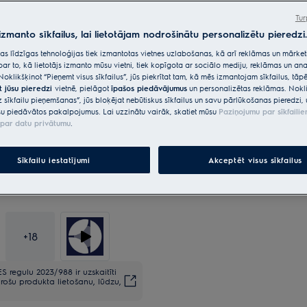
Tur
 izmanto sīkfailus, lai lietotājam nodrošinātu personalizētu pieredzi.
citas līdzīgas tehnoloģijas tiek izmantotas vietnes uzlabošanas, kā arī reklāmas un mārk
par to, kā lietotājs izmanto mūsu vietni, tiek kopīgota ar sociālo mediju, reklāmas un ana
*Produkta lapas galerijā redza
Noklikšķinot “Pieņemt visus sīkfailus”, jūs piekrītat tam, kā mēs izmantojam sīkfailus, tā
paredzēti tikai ilustratīviem n
t jūsu pieredzi
vietnē, pielāgot
īpašos piedāvājumus
un personalizētas reklāmas. Nokli
neatspoguļo šo modeli.
z sīkfailu pieņemšanas”, jūs bloķējat nebūtiskus sīkfailus un savu pārlūkošanas pieredzi, 
u piedāvātos pakalpojumus. Lai uzzinātu vairāk, skatiet mūsu
Paziņojumu par sīkfaili
par datu privātumu
.
Sīkfailu iestatījumi
Akceptēt visus sīkfailus
+
18
S regulu 2023/988 ir uzskaitīti
rošu produkta lietošanu, lūdzu,