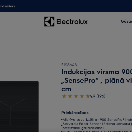
irdsmiers
Gūsti
EIS6648
Indukcijas virsma 900
„SensePro“ , plānā v
cm
4.9 (196)
Priekšrocības
Atbrīvo savu iztēli ar 900 SensePro® Indu
Bezvadu Food Sensor (ēdiena sensors) ļ
precīzākai gatavošanai.
Mūsu viegli lietojamais, skārienjūtīgais 