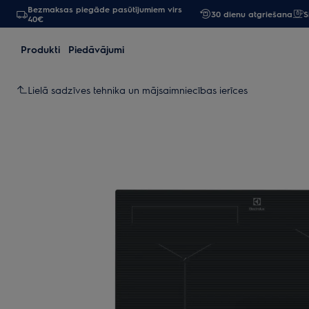
Bezmaksas piegāde pasūtījumiem virs
30 dienu atgriešana
S
40€
Produkti
Piedāvājumi
Lielā sadzīves tehnika un mājsaimniecības ierīces