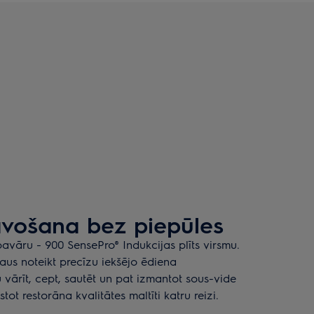
avošana bez piepūles
avāru - 900 SensePro® Indukcijas plīts virsmu.
us noteikt precīzu iekšējo ēdiena
u vārīt, cept, sautēt un pat izmantot sous-vide
tot restorāna kvalitātes maltīti katru reizi.