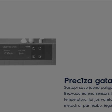
Precīza gat
Sastopi savu jauno palīgp
Bezvadu ēdiena sensors ļa
temperatūru, lai jūs varēt
metodi ar pārliecību, iegūs