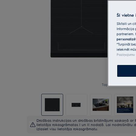
Šī vietne
Sīkfaili un 
Informācija 
partneriem. 
personalizē
“Turpināt be
ietekmēt mūs
Paziņojumu 
Tap to zoom
Drošības instrukcijas un drošības brīdinājumi saskaņā ar E
lietotāja rokasgrāmatas I un II nodaļā. Lai nodrošinātu d
izlasiet visu lietotāja rokasgrāmatu.