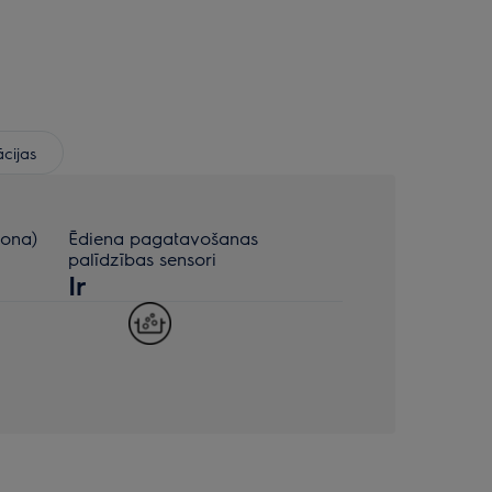
ācijas
zona)
Ēdiena pagatavošanas
palīdzības sensori
Ir