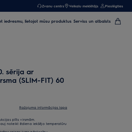
Zvanu centrs
Veikalu meklētājs
Pieslēgties
et iedvesmu, lietojot mūsu produktus
Serviss un atbalsts
. sērija ar
irsma (SLIM-FIT) 60
Ražojuma informācijas lapa
kcijas plīts virsmām.
auj noteikt ēdiena iekšējo temperatūru
ekrāns sniegs jums pārliecību.