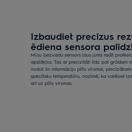
Izbaudiet precīzus rez
ēdiena sensora palīdz
Mūsu bezvadu sensors ļaus jums radīt profesi
apstākļos. Tas ar precizitāti līdz pat grādam
nodot šo informāciju plīts virsmai, precīzākam
specifisku temperatūru, nozīmē, ka varēsiet i
arī uz plīts virsmas.