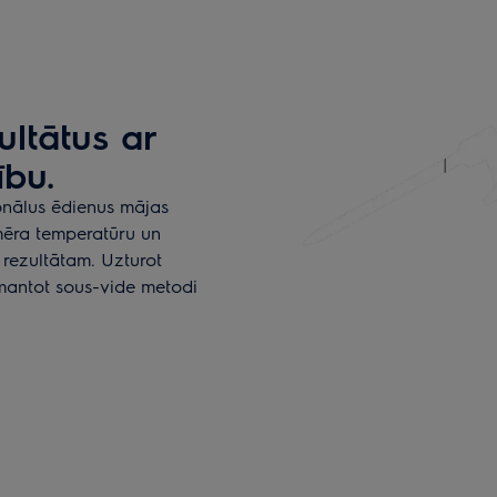
ultātus ar
ību.
onālus ēdienus mājas
 mēra temperatūru un
 rezultātam. Uzturot
zmantot sous-vide metodi