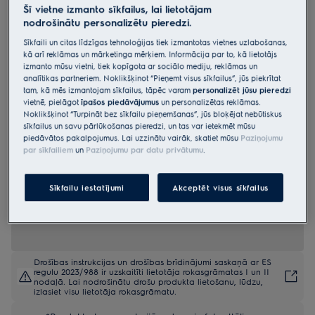
Šī vietne izmanto sīkfailus, lai lietotājam
COE7P31X
nodrošinātu personalizētu pieredzi.
Cepeškrāsns 700.sērijas
Sīkfaili un citas līdzīgas tehnoloģijas tiek izmantotas vietnes uzlabošanas,
„SenseCook“ , ar pirolīzi ar
kā arī reklāmas un mārketinga mērķiem. Informācija par to, kā lietotājs
izmanto mūsu vietni, tiek kopīgota ar sociālo mediju, reklāmas un
termozondi
analītikas partneriem. Noklikšķinot “Pieņemt visus sīkfailus”, jūs piekrītat
4.9 (1958)
tam, kā mēs izmantojam sīkfailus, tāpēc varam
personalizēt jūsu pieredzi
vietnē, pielāgot
īpašos piedāvājumus
un personalizētas reklāmas.
Noklikšķinot “Turpināt bez sīkfailu pieņemšanas”, jūs bloķējat nebūtiskus
Ražojuma informācijas lapa
sīkfailus un savu pārlūkošanas pieredzi, un tas var ietekmēt mūsu
Priekšrocības
piedāvātos pakalpojumus. Lai uzzinātu vairāk, skatiet mūsu
Paziņojumu
700 SenseCook® cepeškrāsns ar temperatūras sensoru uzrauga ēdiena
par sīkfailiem
un
Paziņojumu par datu privātumu
.
iekšējo temperatūru.
Mūsu temperatūras sensors nosaka pārtikas temperatūru, lai
rezultātam varētu uzticēties.
Mūsu LCD displejs ļauj jums pārvaldīt gatavošanas laiku, metodi un
Sīkfailu iestatījumi
Akceptēt visus sīkfailus
temperatūru.
Drošības instrukcijas un drošības brīdinājumi saskaņā ar ES
regulu 2023/988 ir uzskaitīti lietotāja rokasgrāmatas I un II
nodaļā. Lai nodrošinātu drošu produkta lietošanu, lūdzu,
izlasiet visu lietotāja rokasgrāmatu.