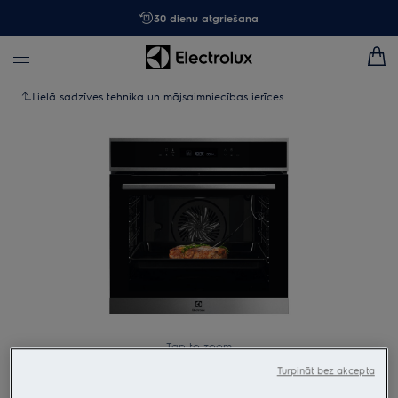
30 dienu atgriešana
Lielā sadzīves tehnika un mājsaimniecības ierīces
Tap to zoom
Turpināt bez akcepta