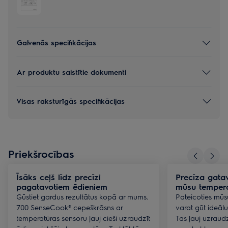
Galvenās specifikācijas
Ar produktu saistītie dokumenti
Visas raksturīgās specifikācijas
Priekšrocības
Īsāks ceļš līdz precīzi
Precīza gata
pagatavotiem ēdieniem
mūsu tempera
Gūstiet gardus rezultātus kopā ar mums.
Pateicoties mūs
700 SenseCook® cepeškrāsns ar
varat gūt ideālus
temperatūras sensoru ļauj cieši uzraudzīt
Tas ļauj uzraud