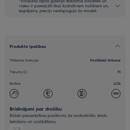
*Produkta lapas galerijā redzamie fotoattēli un
video ir paredzēti tikai ilustratīviem nolūkiem un,
iespējams, precīzi neatspoguļo šo modeli.
Produkta īpašības
Tīrīšanas funkcija
Pirolītiskā tīrīšana
Tilpums (L)
71
Ekrāns
LCD
Brīdinājumi par drošību
Būtiski piesardzības pasākumi, lai nodrošinātu drošu
lietošanu un uzstādīšanu.