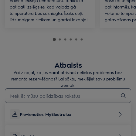
ēdiena iekšējo temperatūru. Turklāt tā
nosakot tempera
pat pati izslēgsies, kad vajadzīgā
pat informēs, k
temperatūra būs sasniegta. Īsāks ceļš
vēlamo tempera
līdz maigam steikam un gardai lazanjai.
gatavošanas pr
Atbalsts
Vai zinājāt, ka jūs varat atrisināt nelielas problēmas bez
remonta rezervēšanas? Lai sāktu, meklējiet savu problēmu
zemāk.
Rakstiet, lai meklētu rakstus par atbalstu
Pievienoties MyElectrolux