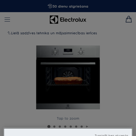
30 dienu atgriešana
Lielā sadzīves tehnika un mājsaimniecības ierīces
Tap to zoom
Turpināt bez akcepta