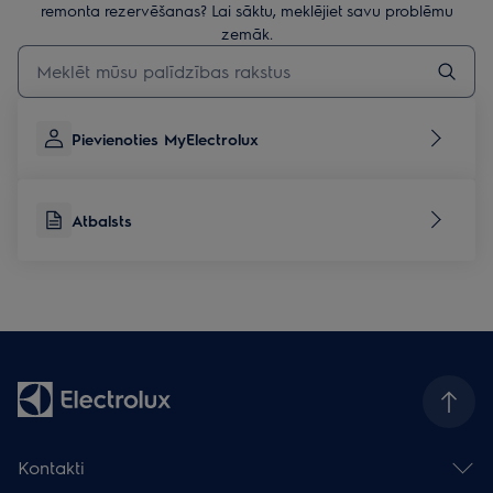
remonta rezervēšanas? Lai sāktu, meklējiet savu problēmu
zemāk.
Rakstiet, lai meklētu rakstus par atbalstu
Pievienoties MyElectrolux
Atbalsts
Kontakti