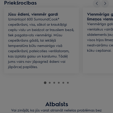
Priekšrocības
Jūsu ēdieni, vienmēr gardi
Vienmērīga g
līmeņos vienl
Izmantojot 600 SurroundCook®
Vienmērīga gat
cepeškrāsni, viss, sākot ar kraukšķīgi
vienlaikus vair
ceptu vistu un beidzot ar trausliem bezē,
sildelements ļa
tiek pagatavots vienmērīgi. Mūsu
visos trijos līm
cepeškrāsns gādā, lai iekšējā
neatvairāmu ce
temperatūra būtu nemainīga visā
kūku cepšanai.
cepeškrāsnī, pateicoties ventilatoram,
kas izplata gaisu un karstumu. Tādēļ
jums vairs nav jāpagriež ēdieni vai
jāpārceļ paplātes.
Atbalsts
Vai zinājāt, ka jūs varat atrisināt nelielas problēmas bez