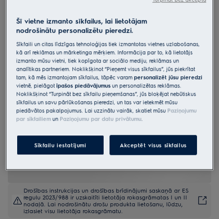
EOF3H40BX
Cepeškrāsns 600.sērijas
Šī vietne izmanto sīkfailus, lai lietotājam
nodrošinātu personalizētu pieredzi.
„SurroundCook“ , ar Aqua Clean
Sīkfaili un citas līdzīgas tehnoloģijas tiek izmantotas vietnes uzlabošanas,
tīrīšanas funkciju
kā arī reklāmas un mārketinga mērķiem. Informācija par to, kā lietotājs
izmanto mūsu vietni, tiek kopīgota ar sociālo mediju, reklāmas un
4.9 (1930)
analītikas partneriem. Noklikšķinot “Pieņemt visus sīkfailus”, jūs piekrītat
tam, kā mēs izmantojam sīkfailus, tāpēc varam
personalizēt jūsu pieredzi
Ražojuma informācijas lapa
vietnē, pielāgot
īpašos piedāvājumus
un personalizētas reklāmas.
Priekšrocības
Noklikšķinot “Turpināt bez sīkfailu pieņemšanas”, jūs bloķējat nebūtiskus
600 SurroundCook® cepeškrāsns uztur vienmērīgu karstumu katrā
sīkfailus un savu pārlūkošanas pieredzi, un tas var ietekmēt mūsu
cepeškrāsns nostūrī.
piedāvātos pakalpojumus. Lai uzzinātu vairāk, skatiet mūsu
Paziņojumu
Gatavošana ar Multilevel funkciju ļauj gatavot trijos līmeņos.
par sīkfailiem
un
Paziņojumu par datu privātumu
.
Uzturiet cepeškrāsni dabiski tīru ar tvaiku, izmantojot AquaClean.
Sīkfailu iestatījumi
Akceptēt visus sīkfailus
Drošības instrukcijas un drošības brīdinājumi saskaņā ar ES
regulu 2023/988 ir uzskaitīti lietotāja rokasgrāmatas I un II
nodaļā. Lai nodrošinātu drošu produkta lietošanu, lūdzu,
izlasiet visu lietotāja rokasgrāmatu.