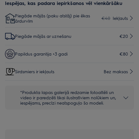
Iespējas, kas padara iepirkšanos vēl vienkāršāku
Piegāde mājās (paku atstāj) pie ēkas
€40
Iekļauts
ārdurvīm
Piegāde mājās ar uznešanu
€20
Papildus garantija +3 gadi
€80
Sirdsmiers ir iekļauts
Bez maksas
*Produkta lapas galerijā redzamie fotoattēli un
video ir paredzēti tikai ilustratīviem nolūkiem un,
iespējams, precīzi neatspoguļo šo modeli.