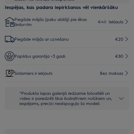
Iespējas, kas padara iepirkšanos vēl vienkāršāku
Piegāde mājās (paku atstāj) pie ēkas
€40
Iekļauts
ārdurvīm
Piegāde mājās ar uznešanu
€20
Papildus garantija +3 gadi
€80
Sirdsmiers ir iekļauts
Bez maksas
*Produkta lapas galerijā redzamie fotoattēli un
video ir paredzēti tikai ilustratīviem nolūkiem un,
iespējams, precīzi neatspoguļo šo modeli.