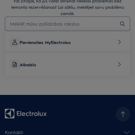
Vai zinājāt, ka jūs varat atrisināt nelielas problēmas bez
remonta rezervēšanas? Lai sāktu, meklējiet savu problēmu
zemāk.
Rakstiet, lai meklētu rakstus par atbalstu
Pievienoties MyElectrolux
Atbalsts
Kontakti