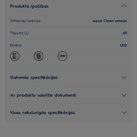
Produkta īpašības
Tīrīšanas funkcija
Aqua Clean emalja
Tilpums (L)
65
Ekrāns
LED
Galvenās specifikācijas
Ar produktu saistītie dokumenti
Visas raksturīgās specifikācijas