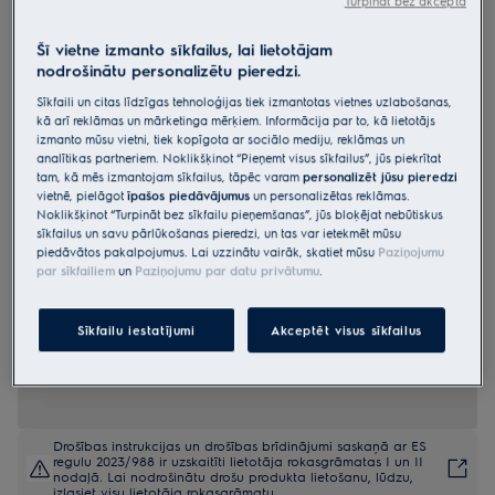
Turpināt bez akcepta
EOF3H50BX
Cepeškrāsns 600.sērijas
Šī vietne izmanto sīkfailus, lai lietotājam
nodrošinātu personalizētu pieredzi.
„SurroundCook“ , ar Aqua Clean
Sīkfaili un citas līdzīgas tehnoloģijas tiek izmantotas vietnes uzlabošanas,
tīrīšanas funkciju
kā arī reklāmas un mārketinga mērķiem. Informācija par to, kā lietotājs
izmanto mūsu vietni, tiek kopīgota ar sociālo mediju, reklāmas un
4.9 (1930)
analītikas partneriem. Noklikšķinot “Pieņemt visus sīkfailus”, jūs piekrītat
tam, kā mēs izmantojam sīkfailus, tāpēc varam
personalizēt jūsu pieredzi
Ražojuma informācijas lapa
vietnē, pielāgot
īpašos piedāvājumus
un personalizētas reklāmas.
Priekšrocības
Noklikšķinot “Turpināt bez sīkfailu pieņemšanas”, jūs bloķējat nebūtiskus
600 SurroundCook® cepeškrāsns uztur vienmērīgu karstumu katrā
sīkfailus un savu pārlūkošanas pieredzi, un tas var ietekmēt mūsu
cepeškrāsns nostūrī.
piedāvātos pakalpojumus. Lai uzzinātu vairāk, skatiet mūsu
Paziņojumu
Gatavošana vairākos līmeņos ļauj gatavot abos līmeņos.
par sīkfailiem
un
Paziņojumu par datu privātumu
.
Ātrās uzsilšanas funkcija iepriekš sasilda cepeškrāsni ātrāk par
standarta cepeškrāsnīm.
Sīkfailu iestatījumi
Akceptēt visus sīkfailus
Drošības instrukcijas un drošības brīdinājumi saskaņā ar ES
regulu 2023/988 ir uzskaitīti lietotāja rokasgrāmatas I un II
nodaļā. Lai nodrošinātu drošu produkta lietošanu, lūdzu,
izlasiet visu lietotāja rokasgrāmatu.