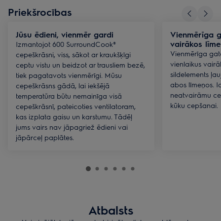
Priekšrocības
Jūsu ēdieni, vienmēr gardi
Vienmērīga g
vairākos līm
Izmantojot 600 SurroundCook®
Vienmērīga gat
cepeškrāsni, viss, sākot ar kraukšķīgi
vienlaikus vair
ceptu vistu un beidzot ar trausliem bezē,
sildelements ļa
tiek pagatavots vienmērīgi. Mūsu
abos līmeņos. I
cepeškrāsns gādā, lai iekšējā
neatvairāmu ce
temperatūra būtu nemainīga visā
kūku cepšanai.
cepeškrāsnī, pateicoties ventilatoram,
kas izplata gaisu un karstumu. Tādēļ
jums vairs nav jāpagriež ēdieni vai
jāpārceļ paplātes.
Atbalsts