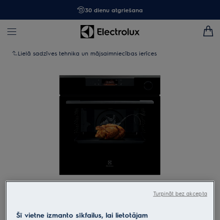
30 dienu atgriešana
Lielā sadzīves tehnika un mājsaimniecības ierīces
Tap to zoom
Turpināt bez akcepta
Šī vietne izmanto sīkfailus, lai lietotājam