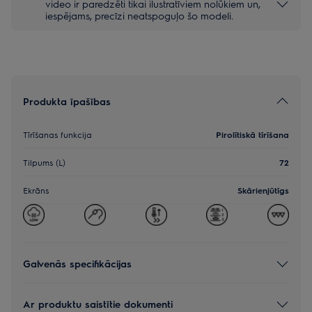
video ir paredzēti tikai ilustratīviem nolūkiem un,
iespējams, precīzi neatspoguļo šo modeli.
Produkta īpašības
Tīrīšanas funkcija
Pirolītiskā tīrīšana
Tilpums (L)
72
Ekrāns
Skārienjūtīgs
Galvenās specifikācijas
Ar produktu saistītie dokumenti