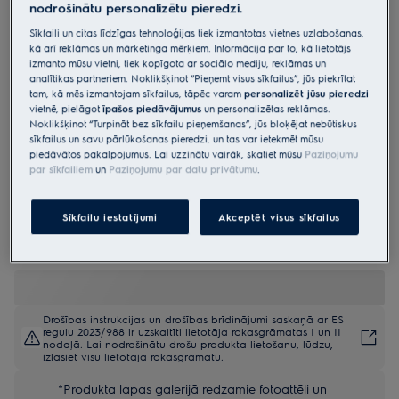
nodrošinātu personalizētu pieredzi.
KOCBP39H
Sīkfaili un citas līdzīgas tehnoloģijas tiek izmantotas vietnes uzlabošanas,
Cepeškrāsns 700.sērijas
kā arī reklāmas un mārketinga mērķiem. Informācija par to, kā lietotājs
„SteamCrisp“ , ar pirolīzi ar
izmanto mūsu vietni, tiek kopīgota ar sociālo mediju, reklāmas un
analītikas partneriem. Noklikšķinot “Pieņemt visus sīkfailus”, jūs piekrītat
termozondi
tam, kā mēs izmantojam sīkfailus, tāpēc varam
personalizēt jūsu pieredzi
vietnē, pielāgot
īpašos piedāvājumus
un personalizētas reklāmas.
4.9 (1389)
Noklikšķinot “Turpināt bez sīkfailu pieņemšanas”, jūs bloķējat nebūtiskus
sīkfailus un savu pārlūkošanas pieredzi, un tas var ietekmēt mūsu
Ražojuma informācijas lapa
piedāvātos pakalpojumus. Lai uzzinātu vairāk, skatiet mūsu
Paziņojumu
Priekšrocības
par sīkfailiem
un
Paziņojumu par datu privātumu
.
700 SteamCrisp® cepeškrāsns gatavo ēdienu pie zemākas
temperatūras, tādēļ tas nav sauss.
SteamCrisp neļauj ēdienam izkalst, kas ideāli piemērots maizes un
Sīkfailu iestatījumi
Akceptēt visus sīkfailus
gaļas cepšanai.
Pirolītiskā tīrīšana pārvērš taukvielas un ēdienu atliekas pelnos.
Drošības instrukcijas un drošības brīdinājumi saskaņā ar ES
regulu 2023/988 ir uzskaitīti lietotāja rokasgrāmatas I un II
nodaļā. Lai nodrošinātu drošu produkta lietošanu, lūdzu,
izlasiet visu lietotāja rokasgrāmatu.
*Produkta lapas galerijā redzamie fotoattēli un