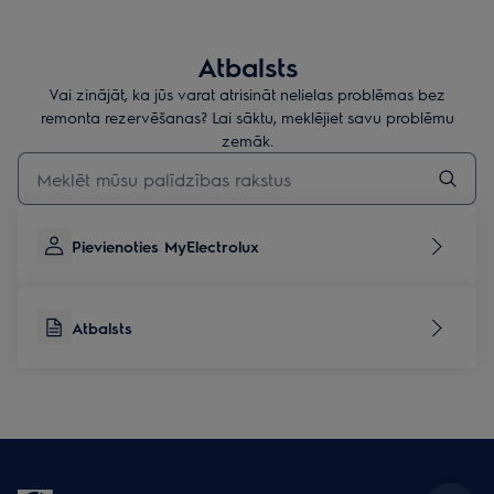
Atbalsts
Vai zinājāt, ka jūs varat atrisināt nelielas problēmas bez
remonta rezervēšanas? Lai sāktu, meklējiet savu problēmu
zemāk.
Rakstiet, lai meklētu rakstus par atbalstu
Pievienoties MyElectrolux
Atbalsts