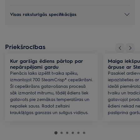
Visas raksturīgās specifikācijas
Priekšrocības
Kur garšīgs ēdiens pārtop par
Maiga iekšpu
nepārspējami gardu
ārpuse ar St
Pienācis laiks izpētīt tvaika spēku,
Pasakiet ardiev
izmantojot 700 SteamCrisp® cepeškrāsni.
iepazīstieties a
Šī cepeškrāsns gatavošanas procesā
ideāli piemērot
sāk izmantot mitrumu, tādēļ ēdiens tiek
tvaiku un tradi
gatavots pie zemākas temperatūras un
gatavojot produ
nepaliek sauss. Radot zeltaini
ēdieni nekad ne
kraukšķīgas garozas un sulīgus vidiņus.
pastiprina garšu