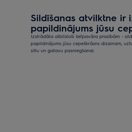
Sildīšanas atvilktne ir i
papildinājums jūsu ce
Izstrādāta atbilstoši šefpavāra prasībām - sildī
papildinājums jūsu cepeškrāsns dizainam, uztu
siltu un gatavu pasniegšanai.