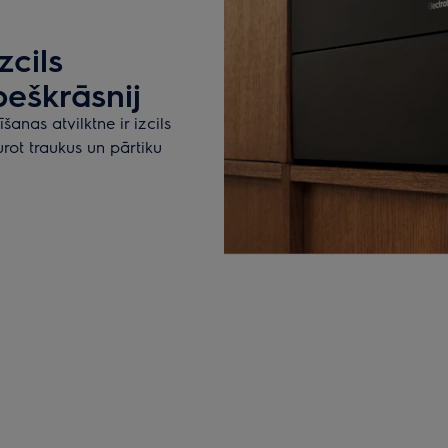
zcils
peškrāsnij
šanas atvilktne ir izcils
rot traukus un pārtiku