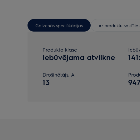
Galvenās specifikācijas
Ar produktu saistīti
Produkta klase
Iebū
Iebūvējama atvilkne
14
Drošinātājs, A
Prod
13
947