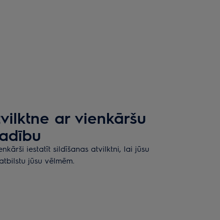
tvilktne ar vienkāršu
adību
ārši iestatīt sildīšanas atvilktni, lai jūsu
atbilstu jūsu vēlmēm.