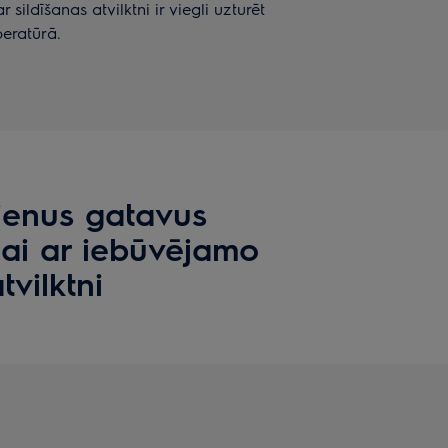
sildīšanas atvilktni ir viegli uzturēt
peratūrā.
dienus gatavus
ai ar iebūvējamo
tvilktni