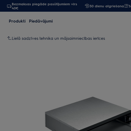
Bezmaksas piegāde pasūtījumiem virs
30 dienu atgriešana
S
40€
Produkti
Piedāvājumi
Lielā sadzīves tehnika un mājsaimniecības ierīces