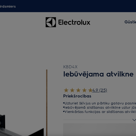
irdsmiers
Gūsti
KBD4X
Iebūvējama atvilkne 
4.9 (25)
Priekšrocības
Uzturiet šķīvjus un pārtiku gatavu pasnie
Iebūvējamā sildīšanas atvilktne uztur jūsu
Vienkāršas funkcijas ar sildīšanas atvil