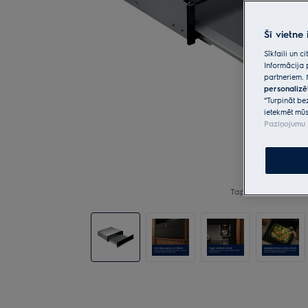
Šī vietne
Sīkfaili un 
Informācija 
partneriem. 
personalizē
“Turpināt be
ietekmēt mūs
Paziņojumu 
Tap to zoom