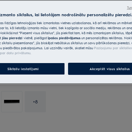
*Produkta lapas galerijā redza
Tur
paredzēti tikai ilustratīviem n
 izmanto sīkfailus, lai lietotājam nodrošinātu personalizētu pieredzi.
neatspoguļo šo modeli.
citas līdzīgas tehnoloģijas tiek izmantotas vietnes uzlabošanas, kā arī reklāmas un mārk
par to, kā lietotājs izmanto mūsu vietni, tiek kopīgota ar sociālo mediju, reklāmas un ana
Noklikšķinot “Pieņemt visus sīkfailus”, jūs piekrītat tam, kā mēs izmantojam sīkfailus, tā
t jūsu pieredzi
vietnē, pielāgot
īpašos piedāvājumus
un personalizētas reklāmas. Nokli
z sīkfailu pieņemšanas”, jūs bloķējat nebūtiskus sīkfailus un savu pārlūkošanas pieredzi, 
u piedāvātos pakalpojumus. Lai uzzinātu vairāk, skatiet mūsu
Paziņojumu par sīkfaili
par datu privātumu
.
Sīkfailu iestatījumi
Akceptēt visus sīkfailus
+
8