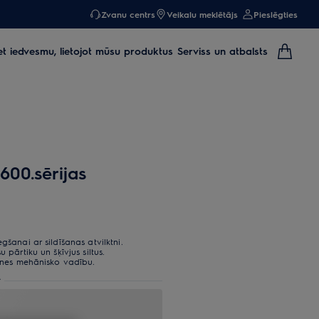
Zvanu centrs
Veikalu meklētājs
Pieslēgties
et iedvesmu, lietojot mūsu produktus
Serviss un atbalsts
600.sērijas
gšanai ar sildīšanas atvilktni.
 pārtiku un šķīvjus siltus.
ktnes mehānisko vadību.