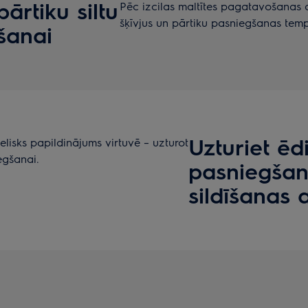
pārtiku siltu
Pēc izcilas maltītes pagatavošanas ar 
šķīvjus un pārtiku pasniegšanas tem
šanai
Uzturiet ē
ielisks papildinājums virtuvē – uzturot
egšanai.
pasniegšan
sildīšanas a