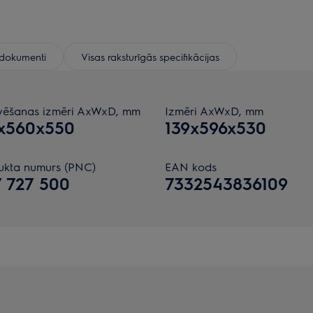
e dokumenti
Visas raksturīgās specifikācijas
vēšanas izmēri AxWxD, mm
Izmēri AxWxD, mm
1x560x550
139x596x530
ukta numurs (PNC)
EAN kods
 727 500
7332543836109