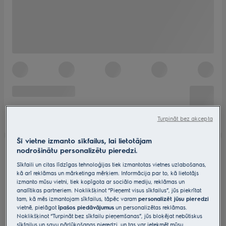
Turpināt bez akcepta
Šī vietne izmanto sīkfailus, lai lietotājam
nodrošinātu personalizētu pieredzi.
Sīkfaili un citas līdzīgas tehnoloģijas tiek izmantotas vietnes uzlabošanas,
kā arī reklāmas un mārketinga mērķiem. Informācija par to, kā lietotājs
izmanto mūsu vietni, tiek kopīgota ar sociālo mediju, reklāmas un
analītikas partneriem. Noklikšķinot “Pieņemt visus sīkfailus”, jūs piekrītat
tam, kā mēs izmantojam sīkfailus, tāpēc varam
personalizēt jūsu pieredzi
vietnē, pielāgot
īpašos piedāvājumus
un personalizētas reklāmas.
Noklikšķinot “Turpināt bez sīkfailu pieņemšanas”, jūs bloķējat nebūtiskus
sīkfailus un savu pārlūkošanas pieredzi, un tas var ietekmēt mūsu