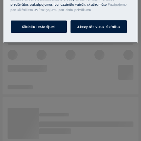
piedāvātos pakalpojumus. Lai uzzinātu vairāk, skatiet mūsu
Paziņojumu
par sīkfailiem
un
Paziņojumu par datu privātumu
.
Sīkfailu iestatījumi
Akceptēt visus sīkfailus