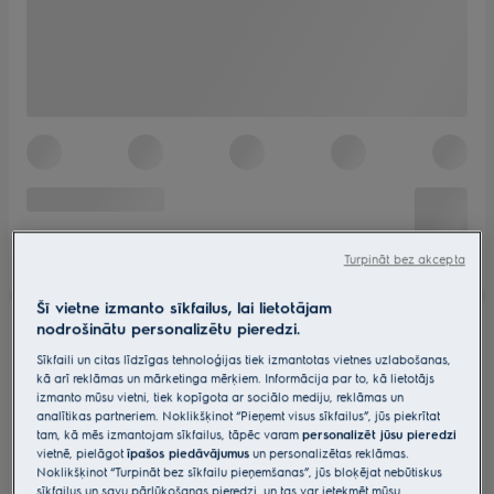
Turpināt bez akcepta
Šī vietne izmanto sīkfailus, lai lietotājam
nodrošinātu personalizētu pieredzi.
Sīkfaili un citas līdzīgas tehnoloģijas tiek izmantotas vietnes uzlabošanas,
kā arī reklāmas un mārketinga mērķiem. Informācija par to, kā lietotājs
izmanto mūsu vietni, tiek kopīgota ar sociālo mediju, reklāmas un
analītikas partneriem. Noklikšķinot “Pieņemt visus sīkfailus”, jūs piekrītat
tam, kā mēs izmantojam sīkfailus, tāpēc varam
personalizēt jūsu pieredzi
vietnē, pielāgot
īpašos piedāvājumus
un personalizētas reklāmas.
Noklikšķinot “Turpināt bez sīkfailu pieņemšanas”, jūs bloķējat nebūtiskus
sīkfailus un savu pārlūkošanas pieredzi, un tas var ietekmēt mūsu