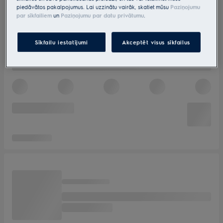
piedāvātos pakalpojumus. Lai uzzinātu vairāk, skatiet mūsu
Paziņojumu
par sīkfailiem
un
Paziņojumu par datu privātumu
.
Sīkfailu iestatījumi
Akceptēt visus sīkfailus