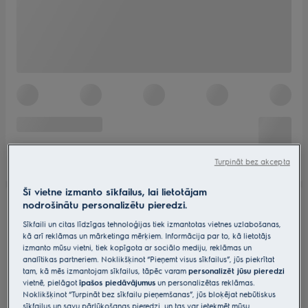
Turpināt bez akcepta
Šī vietne izmanto sīkfailus, lai lietotājam
nodrošinātu personalizētu pieredzi.
Sīkfaili un citas līdzīgas tehnoloģijas tiek izmantotas vietnes uzlabošanas,
kā arī reklāmas un mārketinga mērķiem. Informācija par to, kā lietotājs
izmanto mūsu vietni, tiek kopīgota ar sociālo mediju, reklāmas un
analītikas partneriem. Noklikšķinot “Pieņemt visus sīkfailus”, jūs piekrītat
tam, kā mēs izmantojam sīkfailus, tāpēc varam
personalizēt jūsu pieredzi
vietnē, pielāgot
īpašos piedāvājumus
un personalizētas reklāmas.
Noklikšķinot “Turpināt bez sīkfailu pieņemšanas”, jūs bloķējat nebūtiskus
sīkfailus un savu pārlūkošanas pieredzi, un tas var ietekmēt mūsu