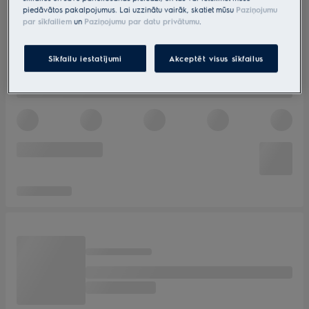
piedāvātos pakalpojumus. Lai uzzinātu vairāk, skatiet mūsu
Paziņojumu
par sīkfailiem
un
Paziņojumu par datu privātumu
.
Sīkfailu iestatījumi
Akceptēt visus sīkfailus