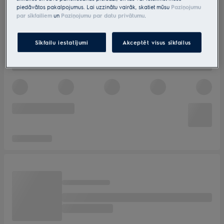
piedāvātos pakalpojumus. Lai uzzinātu vairāk, skatiet mūsu
Paziņojumu
par sīkfailiem
un
Paziņojumu par datu privātumu
.
Sīkfailu iestatījumi
Akceptēt visus sīkfailus