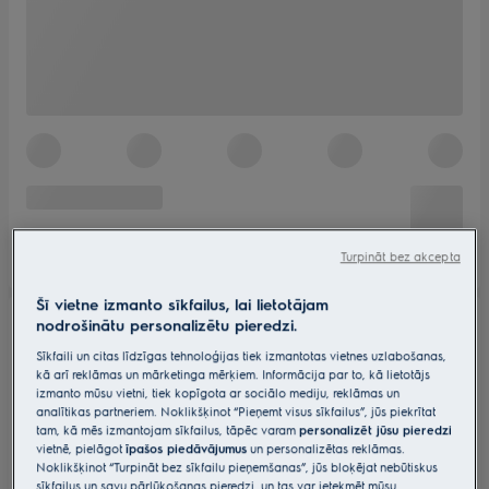
Turpināt bez akcepta
Šī vietne izmanto sīkfailus, lai lietotājam
nodrošinātu personalizētu pieredzi.
Sīkfaili un citas līdzīgas tehnoloģijas tiek izmantotas vietnes uzlabošanas,
kā arī reklāmas un mārketinga mērķiem. Informācija par to, kā lietotājs
izmanto mūsu vietni, tiek kopīgota ar sociālo mediju, reklāmas un
analītikas partneriem. Noklikšķinot “Pieņemt visus sīkfailus”, jūs piekrītat
tam, kā mēs izmantojam sīkfailus, tāpēc varam
personalizēt jūsu pieredzi
vietnē, pielāgot
īpašos piedāvājumus
un personalizētas reklāmas.
Noklikšķinot “Turpināt bez sīkfailu pieņemšanas”, jūs bloķējat nebūtiskus
sīkfailus un savu pārlūkošanas pieredzi, un tas var ietekmēt mūsu