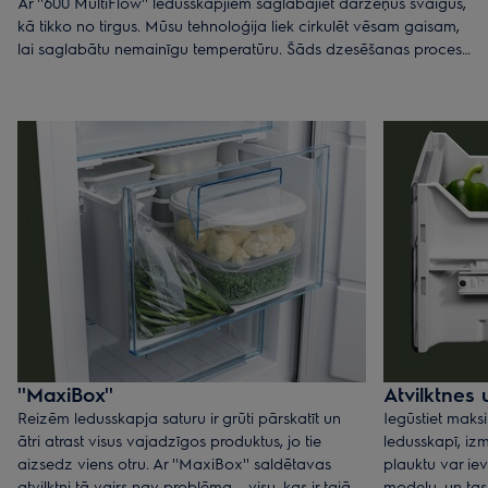
Ar ''600 MultiFlow'' ledusskapjiem saglabājiet dārzeņus svaigus,
kā tikko no tirgus. Mūsu tehnoloģija liek cirkulēt vēsam gaisam,
lai saglabātu nemainīgu temperatūru. Šāds dzesēšanas process
saglabā pārtikas svaigumu daudz labāk un novērš sažūšanu.
''MaxiBox''
Atvilktnes 
Reizēm ledusskapja saturu ir grūti pārskatīt un
Iegūstiet maks
ātri atrast visus vajadzīgos produktus, jo tie
ledusskapī, iz
aizsedz viens otru. Ar ''MaxiBox'' saldētavas
plauktu var iev
atvilktni tā vairs nav problēma – visu, kas ir tajā
modeļu, un tas