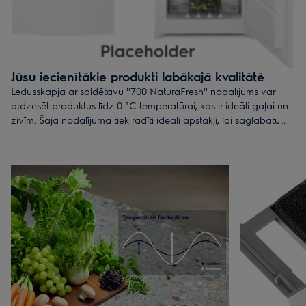
Jūsu iecienītākie produkti labākajā kvalitātē
Ledusskapja ar saldētavu ''700 NaturaFresh'' nodalījums var
atdzesēt produktus līdz 0 °C temperatūrai, kas ir ideāli gaļai un
zivīm. Šajā nodalījumā tiek radīti ideāli apstākļi, lai saglabātu
produktu svaigumu; tas tiek panākts, pielāgojot temperatūru un
mitruma līmeni. Līdz ar to jūs varat jebkurā laikā baudīt pārtiku,
kura garšo un izskatās kā tikko no veikala.