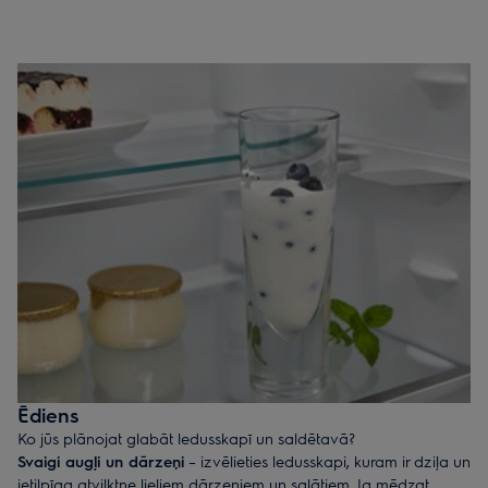
Ēdiens
Ko jūs plānojat glabāt ledusskapī un saldētavā?
Svaigi augļi un dārzeņi
– izvēlieties ledusskapi, kuram ir dziļa un
ietilpīga atvilktne lieliem dārzeņiem un salātiem. Ja mēdzat