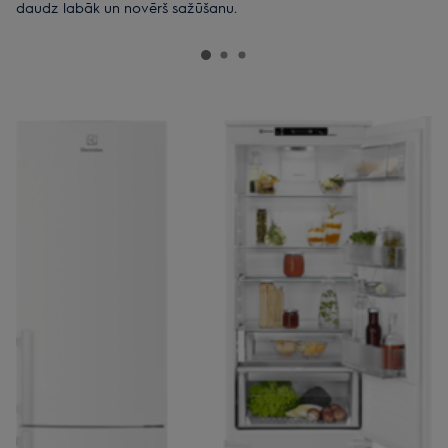
daudz labāk un novērš sažūšanu.