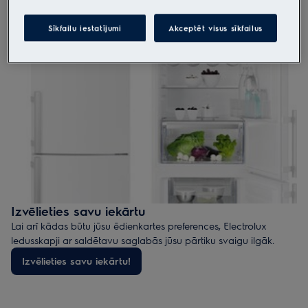
Eksperta padoms:
lai samazinātu enerģijas patēriņu,
novietojiet ledusskapi vēsākajā vietā, izvairoties no radiatoriem
Sīkfailu iestatījumi
Akceptēt visus sīkfailus
un cepeškrāsns.
Izvēlieties savu iekārtu
Lai arī kādas būtu jūsu ēdienkartes preferences, Electrolux
ledusskapji ar saldētavu saglabās jūsu pārtiku svaigu ilgāk.
Izvēlieties savu iekārtu!