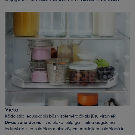
iegādāties daudz svaigas pārtikas, jums noderīgāks būs
ledusskapis, kuram ledusskapja sadaļa ir lielāka nekā
saldētavas nodalījums.
Gaļa un zivis
– modelis ar nodalījumu ''NaturalFresh'' saglabās
gaļu un zivis svaigas ilgāk.
Dzērieni
– pārdomājiet, vai jums būs nepieciešams statīvs vīna
pudeļu ievietošanai, tāpat pudeles glabāt būs ērtāk, ja
plauktiem varēs mainīt augstumu pēc nepieciešamības. Dažiem
modeļiem ir pieejams arī iebūvēts vīna dzesētājs. Tāpat dažās
saldētavās ir iebūvēts ledus padeves aparāts.
Saldēta pārtika
– ja mēdzat sagatavot saldētu pārtiku,
izvēlieties ledusskapi, kura saldētavas ietilpība ir līdzvērtīga
ledusskapja ietilpībai.
Vieta
Kāda stila ledusskapis būs vispiemērotākais jūsu virtuvei?
Divas sānu durvis
– vislielākā ietilpīga – pilna augstuma
ledusskapis un saldētava; atsevišķiem modeļiem saldētavā ir
pieejams arī ledus un ūdens padeves aparāts.