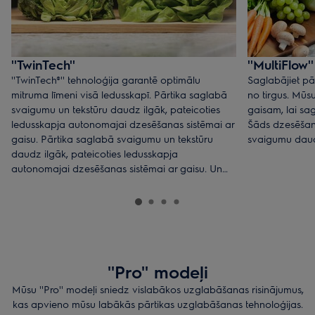
''TwinTech''
''MultiFlow''
''TwinTech®'' tehnoloģija garantē optimālu
Saglabājiet pā
mitruma līmeni visā ledusskapī. Pārtika saglabā
no tirgus. Mūsu
svaigumu un tekstūru daudz ilgāk, pateicoties
gaisam, lai sa
ledusskapja autonomajai dzesēšanas sistēmai ar
Šāds dzesēšan
gaisu. Pārtika saglabā svaigumu un tekstūru
svaigumu daud
daudz ilgāk, pateicoties ledusskapja
autonomajai dzesēšanas sistēmai ar gaisu. Un
jūsu salāti būs svaigi, bet seleriju kāti – kraukšķīgi
un pat pēc nedēļas tie garšos kā nupat iegādāti
no vietējā zemnieku tirgus.
''Pro'' modeļi
Mūsu ''Pro'' modeļi sniedz vislabākos uzglabāšanas risinājumus,
kas apvieno mūsu labākās pārtikas uzglabāšanas tehnoloģijas.