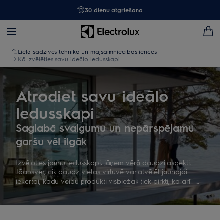
30 dienu atgriešana
Lielā sadzīves tehnika un mājsaimniecības ierīces
Kā izvēlēties savu ideālo ledusskapi
Atrodiet savu ideālo
ledusskapi
Saglabā svaigumu un nepārspējamu
garšu vēl ilgāk
Izvēloties jaunu ledusskapi, jāņem vērā daudzi aspekti.
Jāapsver, cik daudz vietas virtuvē var atvēlēt jaunajai
iekārtai, kādu veidu produkti visbiežāk tiek pirkti, kā arī –
kādas viedās funkcijas jūs vēlētos izmantot savā jaunajā
ledusskapī. Izpētiet mūsu iegādes ceļvedi, un mēs
garantējam, ka spēsiet atrast savu ideālo ledusskapi, kas
būs tieši tāds, kādu vēlaties!