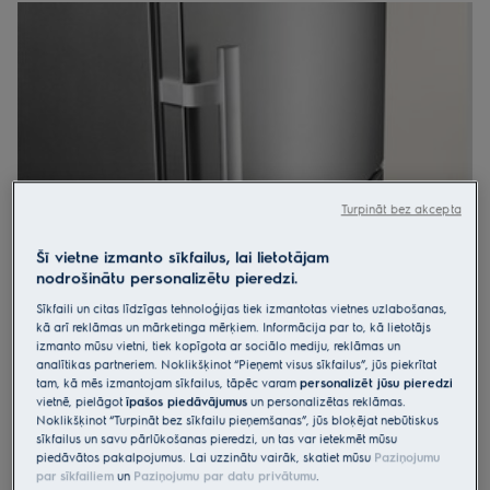
Eksperta padoms:
nepiepildiet ledusskapi pilnībā – atstājiet
nedaudz brīvas vietas, lai gaiss varētu cirkulēt un tādējādi
efektīvāk dzesēt.
Turpināt bez akcepta
Šī vietne izmanto sīkfailus, lai lietotājam
nodrošinātu personalizētu pieredzi.
Sīkfaili un citas līdzīgas tehnoloģijas tiek izmantotas vietnes uzlabošanas,
kā arī reklāmas un mārketinga mērķiem. Informācija par to, kā lietotājs
izmanto mūsu vietni, tiek kopīgota ar sociālo mediju, reklāmas un
Enerģija
analītikas partneriem. Noklikšķinot “Pieņemt visus sīkfailus”, jūs piekrītat
Augsta energoefektivitāte nozīmē mazākus elektrības rēķinus.
tam, kā mēs izmantojam sīkfailus, tāpēc varam
personalizēt jūsu pieredzi
Standarti tiek regulāri paaugstināti, tādēļ jau no 2014. gada
vietnē, pielāgot
īpašos piedāvājumus
un personalizētas reklāmas.
Noklikšķinot “Turpināt bez sīkfailu pieņemšanas”, jūs bloķējat nebūtiskus
visiem ledusskapjiem ir jābūt vismaz ar A+ enerģijas klasi.
sīkfailus un savu pārlūkošanas pieredzi, un tas var ietekmēt mūsu
Augstākā klase pašlaik ir A+++. Salīdzinājumam – A++ klases
piedāvātos pakalpojumus. Lai uzzinātu vairāk, skatiet mūsu
Paziņojumu
ledusskapis ir par 21% energoefektīvāks par A+ klases ledusskapi.
par sīkfailiem
un
Paziņojumu par datu privātumu
.