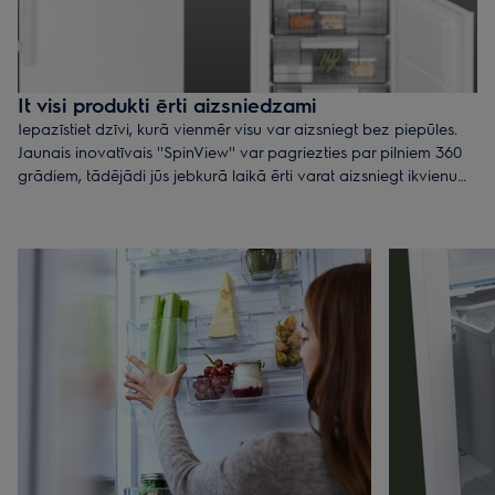
It visi produkti ērti aizsniedzami
Iepazīstiet dzīvi, kurā vienmēr visu var aizsniegt bez piepūles.
Jaunais inovatīvais ''SpinView'' var pagriezties par pilniem 360
grādiem, tādējādi jūs jebkurā laikā ērti varat aizsniegt ikvienu
produktu ledusskapī. Šis revolucionārais vieglās piekļuves
risinājums ļauj aizsniegt ikvienu produktu, ērti to atrotējot no
ledusskapja aizmugures uz priekšpusi. Jūs vairs nekad
neaizmirsīsiet vientuļus produktus ledusskapja dziļumā, jo nu it
visu var ērti pārskatīt un aizsniegt, un tas nozīmē arī mazāk
izmestas pārtikas.