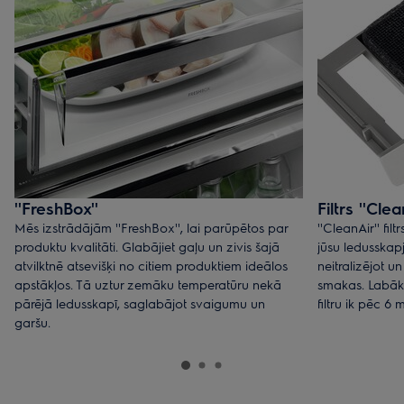
''FreshBox''
Filtrs ''Clea
Mēs izstrādājām ''FreshBox'', lai parūpētos par
''CleanAir'' f
produktu kvalitāti. Glabājiet gaļu un zivis šajā
jūsu ledusskap
atvilktnē atsevišķi no citiem produktiem ideālos
neitralizējot u
apstākļos. Tā uztur zemāku temperatūru nekā
smakas. Labāk
pārējā ledusskapī, saglabājot svaigumu un
filtru ik pēc 6
garšu.