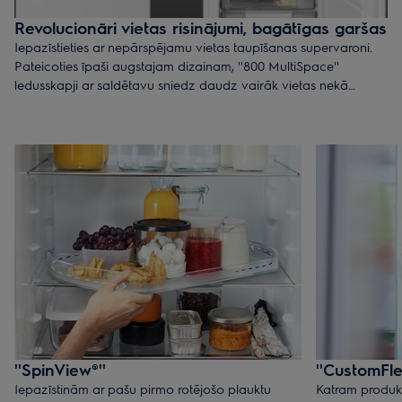
Revolucionāri vietas risinājumi, bagātīgas garšas
Iepazīstieties ar nepārspējamu vietas taupīšanas supervaroni.
Pateicoties īpaši augstajam dizainam, ''800 MultiSpace''
ledusskapji ar saldētavu sniedz daudz vairāk vietas nekā
ierastie modeļi. Viedie vietas pielāgošanas risinājumi ļauj
pielāgot plauktus, lai jums vienmēr atrastos vieta, kur glabāt
svaigos produktus.
''SpinView®''
''CustomFle
Iepazīstinām ar pašu pirmo rotējošo plauktu
Katram produkt