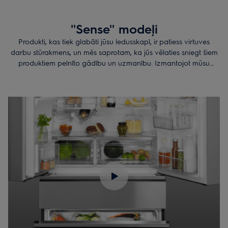
''Sense'' modeļi
Produkti, kas tiek glabāti jūsu ledusskapī, ir patiess virtuves
darbu stūrakmens, un mēs saprotam, ka jūs vēlaties sniegt šiem
produktiem pelnīto gādību un uzmanību. Izmantojot mūsu
ledusskapjus, jūs varat paļauties, ka ledusskapis nodrošinās jūsu
iecienītākajiem pārtikas produktiem labāko temperatūras un
mitruma režīmu. Ļaujiet Sense modeļu ledusskapjiem darīt to, ko
tie prot vislabāk, kamēr jūs varat pievērst uzmanību svarīgākām
lietām savā virtuvē.