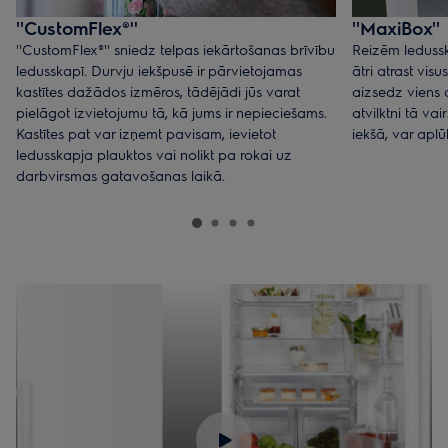
''CustomFlex®''
''MaxiBox''
''CustomFlex®'' sniedz telpas iekārtošanas brīvību
Reizēm ledusska
ledusskapī. Durvju iekšpusē ir pārvietojamas
ātri atrast vis
kastītes dažādos izmēros, tādējādi jūs varat
aizsedz viens 
pielāgot izvietojumu tā, kā jums ir nepieciešams.
atvilktni tā vai
Kastītes pat var izņemt pavisam, ievietot
iekšā, var aplū
ledusskapja plauktos vai nolikt pa rokai uz
darbvirsmas gatavošanas laikā.