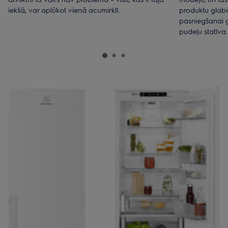
iekšā, var aplūkot vienā acumirklī.
produktu glabā
pasniegšanai g
pudeļu statīva 
tādējādi jūs v
ledusskapja pla