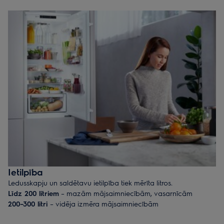
Ledusskapis ar saldētavu
– klasisks ledusskapis virs saldētavas
ar atsevišķām durvīm saldētavas un ledusskapja nodalījumam.
Izvēlei pieejami modeļi ar saldētavu augšā vai apakšā.
Iebūvējamie ledusskapji
– ja vēlaties noslēpt ledusskapi un
ievērot saskaņotu dizainu visā virtuvē, izvēlieties iebūvējamo
ledusskapi. Jūs varat izvēlēties gan ledusskapi ar saldētavu, gan
arī atsevišķi ledusskapi un saldētavu.
Dažādiem modeļiem atšķiras augstums, platums un dziļums,
tādēļ aplūkojiet visu pieejamo ierīču klāstu, lai izvēlētos sev
vispiemērotākā izmēra un stila ledusskapi.
Ietilpība
Ledusskapju un saldētavu ietilpība tiek mērīta litros.
Līdz 200 litriem
– mazām mājsaimniecībām, vasarnīcām
200–300 litri
– vidēja izmēra mājsaimniecībām
300–400 litri
– lielām mājsaimniecībām