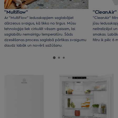
''Multiflow''
''CleanAir'' 
Ar ''MultiFlow'' ledusskapjiem saglabājiet
''CleanAir'' f
dārzeņus svaigus, kā tikko no tirgus. Mūsu
jūsu ledusskap
tehnoloģija liek cirkulēt vēsam gaisam, lai
neitralizējot u
saglabātu nemainīgu temperatūru. Šāds
smakas. Labāk
dzesēšanas process saglabā pārtikas svaigumu
filtru ik pēc 6
daudz labāk un novērš sažūšanu.