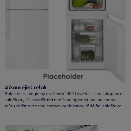
Atkausējiet retāk
Pateicoties integrētajai sistēmai ''300 LowFrost'' ledusskapjos ar
saldētavu, jūsu saldētavā nebūs ne apledojuma, ne sarmas.
Mūsu sistēma mazina sarmas veidošanos, tādējādi saldētava
būs jāatkausē daudz retāk.