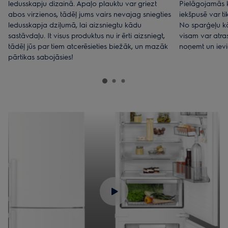
ledusskapju dizainā. Apaļo plauktu var griezt
Pielāgojamās k
abos virzienos, tādēļ jums vairs nevajag sniegties
iekšpusē var tik
ledusskapja dziļumā, lai aizsniegtu kādu
No sparģeļu kā
sastāvdaļu. It visus produktus nu ir ērti aizsniegt,
visam var atras
tādēļ jūs par tiem atcerēsieties biežāk, un mazāk
noņemt un ievie
pārtikas sabojāsies!