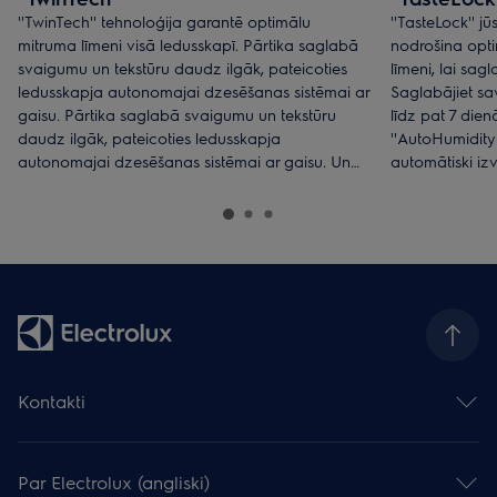
''TwinTech'' tehnoloģija garantē optimālu
''TasteLock'' 
mitruma līmeni visā ledusskapī. Pārtika saglabā
nodrošina opt
svaigumu un tekstūru daudz ilgāk, pateicoties
līmeni, lai sa
ledusskapja autonomajai dzesēšanas sistēmai ar
Saglabājiet sa
gaisu. Pārtika saglabā svaigumu un tekstūru
līdz pat 7 dienā
daudz ilgāk, pateicoties ledusskapja
''AutoHumidity C
autonomajai dzesēšanas sistēmai ar gaisu. Un
automātiski iz
jūsu salāti būs svaigi, bet seleriju kāti – kraukšķīgi
saglabā sulīgu
un pat pēc nedēļas tie garšos kā nupat iegādāti
visas jūsu sas
no vietējā zemnieku tirgus.
vispiemērotāka
Kontakti
Sazināties ar mums
Atstāj atsauksmi
Par Electrolux (angliski)
Serviss un atbalsts