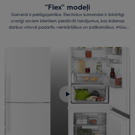
''Flex'' modeļi
Galvenā ir pielāgojamība. Electrolux komandai ir ārkārtīgi
svarīgi saviem klientiem piedāvāt risinājumus, kas ikdienas
darbus virtuvē padarītu vienkāršākus un patīkamākus. Mūsu
ledusskapji ir tieši tādi, kādus jūs vēlaties. Saglabājiet svaigumu,
pielāgojiet plauktu augstumu, sakārtojiet visu ergonomiski un
turiet visu svarīgāko vienmēr pa rokai – tas viss un vēl vairāk ar
jūsu Flex modeļa ledusskapi.