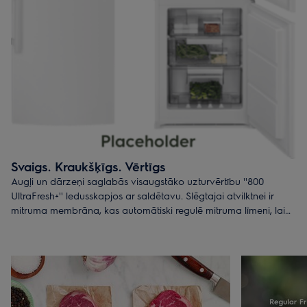
Svaigs. Kraukšķīgs. Vērtīgs
Augļi un dārzeņi saglabās visaugstāko uzturvērtību ''800
UltraFresh+'' ledusskapjos ar saldētavu. Slēgtajai atvilktnei ir
mitruma membrāna, kas automātiski regulē mitruma līmeni, lai
saglabātu jūsu dārzeņus kraukšķīgus. Savukārt antioksidantu
filtrs saglabā garšu un krāsu, novēršot pārtikas savīšanu.