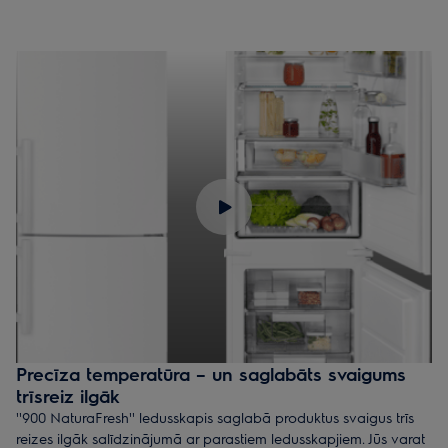
Precīza temperatūra – un saglabāts svaigums
trīsreiz ilgāk
''900 NaturaFresh'' ledusskapis saglabā produktus svaigus trīs
reizes ilgāk salīdzinājumā ar parastiem ledusskapjiem. Jūs varat