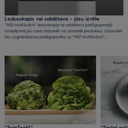
Ledusskapis vai saldētava – jūsu izvēle
''900 MultiSwitch'' ledusskapja ar saldētavu pielāgojamajā
nodalījumā jūs varat atdzesēt vai sasaldēt produktus. Izbaudiet
īstu uzglabāšanas pielāgojamību ar ''900 MultiSwitch''
ledusskapi un saldētavu. Nodalījumam var iestatīt jebkuru
temperatūru no -18 līdz 7 °C, kas nozīmē, ka jūs varat izveidot
ideālus apstākļus, lai uzglabātu savus produktus. Tas ir vienkāršs
risinājums garšīgiem rezultātiem.
''TwinTech®''
''TasteLock'