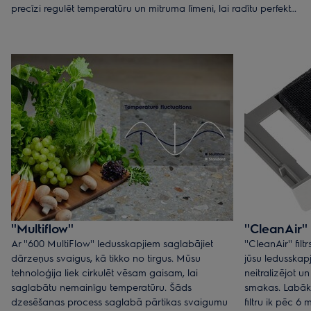
precīzi regulēt temperatūru un mitruma līmeni, lai radītu perfektu
uzglabāšanas vidi saviem iecienītākajiem produktiem.
''Multiflow''
''CleanAir'' 
Ar ''600 MultiFlow'' ledusskapjiem saglabājiet
''CleanAir'' f
dārzeņus svaigus, kā tikko no tirgus. Mūsu
jūsu ledusskap
tehnoloģija liek cirkulēt vēsam gaisam, lai
neitralizējot u
saglabātu nemainīgu temperatūru. Šāds
smakas. Labāk
dzesēšanas process saglabā pārtikas svaigumu
filtru ik pēc 6