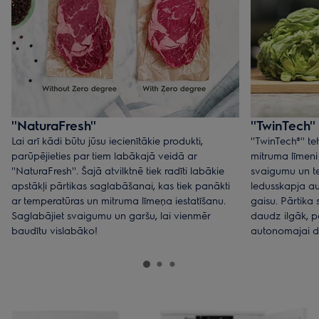
''NaturaFresh''
''TwinTech''
Lai arī kādi būtu jūsu iecienītākie produkti,
''TwinTech®'' 
parūpējieties par tiem labākajā veidā ar
mitruma līmeni
''NaturaFresh''. Šajā atvilktnē tiek radīti labākie
svaigumu un te
apstākļi pārtikas saglabāšanai, kas tiek panākti
ledusskapja a
ar temperatūras un mitruma līmeņa iestatīšanu.
gaisu. Pārtika
Saglabājiet svaigumu un garšu, lai vienmēr
daudz ilgāk, p
baudītu vislabāko!
autonomajai dz
jūsu salāti būs 
un pat pēc ned
no vietējā zemn