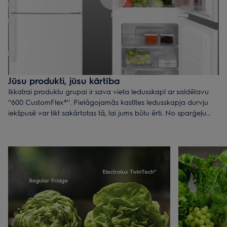
Jūsu produkti, jūsu kārtība
Ikkatrai produktu grupai ir sava vieta ledusskapī ar saldētavu
''600 CustomFlex®''. Pielāgojamās kastītes ledusskapja durvju
iekšpusē var tikt sakārtotas tā, lai jums būtu ērti. No sparģeļu
kātiem līdz melleņu kārbiņām – it visam var atrast ērtu vietiņu.
Kastītes var pat noņemt un ievietot plauktā, ja jums tā ir ērtāk.