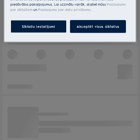
piedāvātos pakalpojumus. Lai uzzinātu vairāk, skatiet mūsu
Paziņojumu
par sīkfailiem
un
Paziņojumu par datu privātumu
.
Sīkfailu iestatījumi
Akceptēt visus sīkfailus