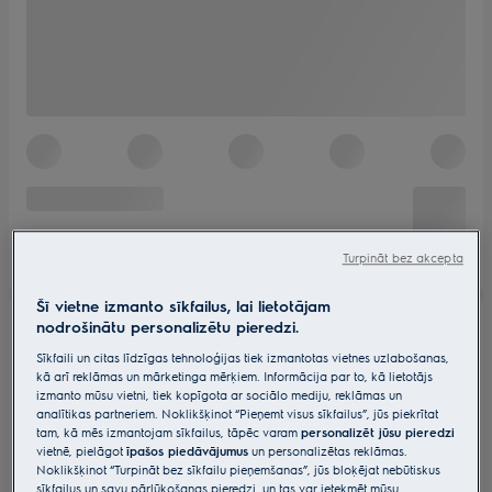
Turpināt bez akcepta
Šī vietne izmanto sīkfailus, lai lietotājam
nodrošinātu personalizētu pieredzi.
Sīkfaili un citas līdzīgas tehnoloģijas tiek izmantotas vietnes uzlabošanas,
kā arī reklāmas un mārketinga mērķiem. Informācija par to, kā lietotājs
izmanto mūsu vietni, tiek kopīgota ar sociālo mediju, reklāmas un
analītikas partneriem. Noklikšķinot “Pieņemt visus sīkfailus”, jūs piekrītat
tam, kā mēs izmantojam sīkfailus, tāpēc varam
personalizēt jūsu pieredzi
vietnē, pielāgot
īpašos piedāvājumus
un personalizētas reklāmas.
Noklikšķinot “Turpināt bez sīkfailu pieņemšanas”, jūs bloķējat nebūtiskus
sīkfailus un savu pārlūkošanas pieredzi, un tas var ietekmēt mūsu