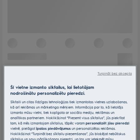
Turpināt bez akcepta
Šī vietne izmanto sīkfailus, lai lietotājam
nodrošinātu personalizētu pieredzi.
Sīkfaili un citas līdzīgas tehnoloģijas tiek izmantotas vietnes uzlabošanas,
kā arī reklāmas un mārketinga mērķiem. Informācija par to, kā lietotājs
izmanto mūsu vietni, tiek kopīgota ar sociālo mediju, reklāmas un
analītikas partneriem. Noklikšķinot “Pieņemt visus sīkfailus”, jūs piekrītat
tam, kā mēs izmantojam sīkfailus, tāpēc varam
personalizēt jūsu pieredzi
vietnē, pielāgot
īpašos piedāvājumus
un personalizētas reklāmas.
Noklikšķinot “Turpināt bez sīkfailu pieņemšanas”, jūs bloķējat nebūtiskus
sīkfailus un savu pārlūkošanas pieredzi, un tas var ietekmēt mūsu