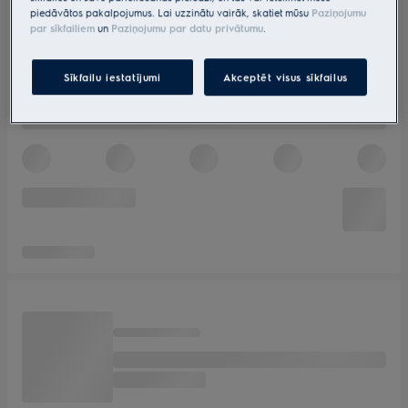
piedāvātos pakalpojumus. Lai uzzinātu vairāk, skatiet mūsu
Paziņojumu
par sīkfailiem
un
Paziņojumu par datu privātumu
.
Sīkfailu iestatījumi
Akceptēt visus sīkfailus