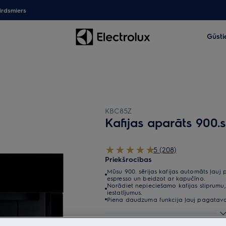
irdsmiers
Gūsti
KBC85Z
Kafijas aparāts 900.s
5 (208)
Priekšrocības
Mūsu 900. sērijas kafijas automāts ļauj 
espresso un beidzot ar kapučīno.
Norādiet nepieciešamo kafijas stiprumu,
iestatījumus.
Piena daudzuma funkcija ļauj pagatavot 