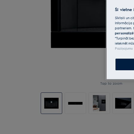
Šī vietne
Sīkfaili un 
Informācija 
partneriem. 
personalizē
“Turpināt be
ietekmēt mūs
Paziņojumu 
Tap to zoom