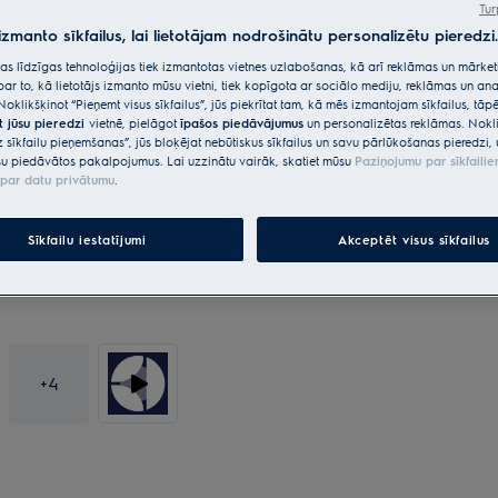
Tur
 izmanto sīkfailus, lai lietotājam nodrošinātu personalizētu pieredzi.
*Produkta lapas galerijā redza
citas līdzīgas tehnoloģijas tiek izmantotas vietnes uzlabošanas, kā arī reklāmas un mārk
paredzēti tikai ilustratīviem n
par to, kā lietotājs izmanto mūsu vietni, tiek kopīgota ar sociālo mediju, reklāmas un ana
neatspoguļo šo modeli.
Noklikšķinot “Pieņemt visus sīkfailus”, jūs piekrītat tam, kā mēs izmantojam sīkfailus, tā
t jūsu pieredzi
vietnē, pielāgot
īpašos piedāvājumus
un personalizētas reklāmas. Nokli
z sīkfailu pieņemšanas”, jūs bloķējat nebūtiskus sīkfailus un savu pārlūkošanas pieredzi, 
u piedāvātos pakalpojumus. Lai uzzinātu vairāk, skatiet mūsu
Paziņojumu par sīkfaili
par datu privātumu
.
Sīkfailu iestatījumi
Akceptēt visus sīkfailus
+
4