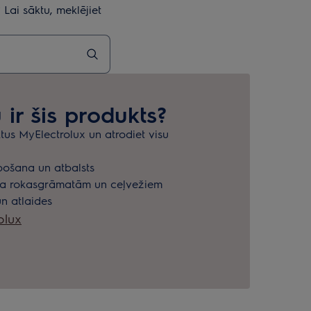
Lai sāktu, meklējiet
 ir šis produkts?
ktus MyElectrolux un atrodiet visu
ošana un atbalsts
tāja rokasgrāmatām un ceļvežiem
n atlaides
olux