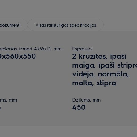
e dokumenti
Visas raksturīgās specifikācijas
vēšanas izmēri AxWxD, mm
Espresso
0x560x550
2 krūzītes, īpaši
maiga, īpaši stripr
vidēja, normāla,
malta, stipra
ums, mm
Dziļums, mm
5
450