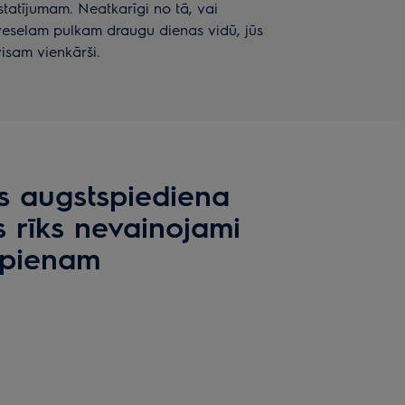
estatījumam. Neatkarīgi no tā, vai
veselam pulkam draugu dienas vidū, jūs
isam vienkārši.
ls augstspiediena
 rīks nevainojami
 pienam