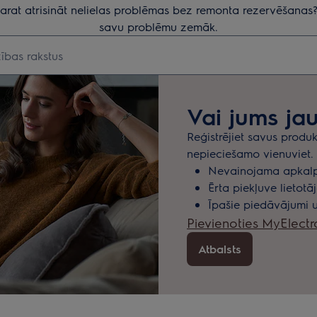
 varat atrisināt nelielas problēmas bez remonta rezervēšanas? 
savu problēmu zemāk.
u rakstus par atbalstu
Vai jums jau
Reģistrējiet savus produ
nepieciešamo vienuviet.
Nevainojama apkalp
Ērta piekļuve lieto
Īpašie piedāvājumi u
Pievienoties MyElectr
Atbalsts