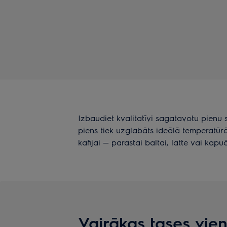
Izbaudiet kvalitatīvi sagatavotu pienu
piens tiek uzglabāts ideālā temperatūrā,
kafijai — parastai baltai, latte vai kapu
Vairākas tases vien