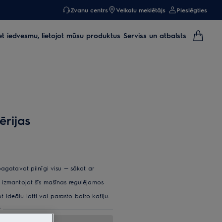
Zvanu centrs
Veikalu meklētājs
Pieslēgties
et iedvesmu, lietojot mūsu produktus
Serviss un atbalsts
ērijas
pagatavot pilnīgi visu — sākot ar
 izmantojot šīs mašīnas regulējamos
ideālu latti vai parasto balto kafiju.