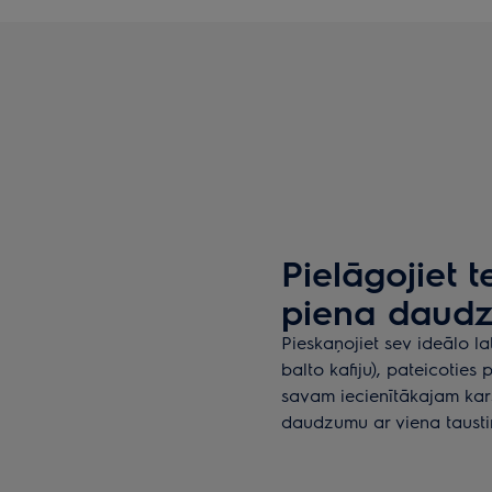
Pielāgojiet 
piena daudz
Pieskaņojiet sev ideālo l
balto kafiju), pateicoties
savam iecienītākajam ka
daudzumu ar viena tausti