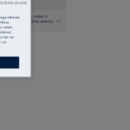
pināt bez akcepta
mie fotoattēli un video ir
etinga mērķiem.
olūkiem un, iespējams, precīzi
lītikas
pēc varam
kšķinot
un tas var
em
un