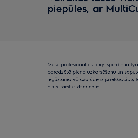
piepūles, ar MultiC
Mūsu profesionālais augstspiediena tvai
paredzētā piena uzkarsēšanu un saputoša
iegūstama vāroša ūdens priekšrocību, la
citus karstus dzērienus.