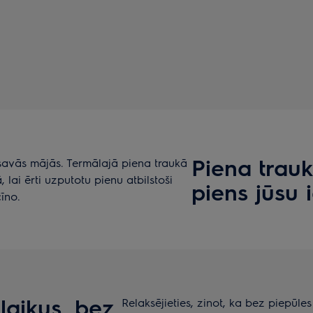
Piena trauk
 savās mājās. Termālajā piena traukā
 lai ērti uzputotu pienu atbilstoši
piens jūsu i
čīno.
laikus, bez
Relaksējieties, zinot, ka bez piepūle