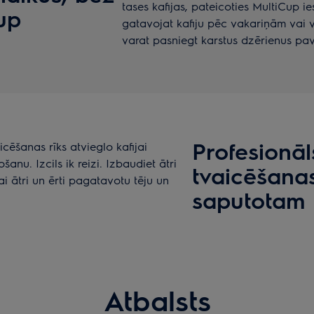
tases kafijas, pateicoties MultiCup i
up
gatavojat kafiju pēc vakariņām vai 
varat pasniegt karstus dzērienus pav
Profesionā
cēšanas rīks atvieglo kafijai
nu. Izcils ik reizi. Izbaudiet ātri
tvaicēšanas
i ātri un ērti pagatavotu tēju un
saputotam
Atbalsts