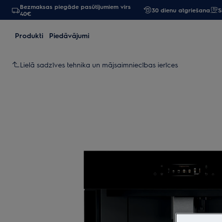
Bezmaksas piegāde pasūtījumiem virs
30 dienu atgriešana
S
40€
Produkti
Piedāvājumi
Lielā sadzīves tehnika un mājsaimniecības ierīces