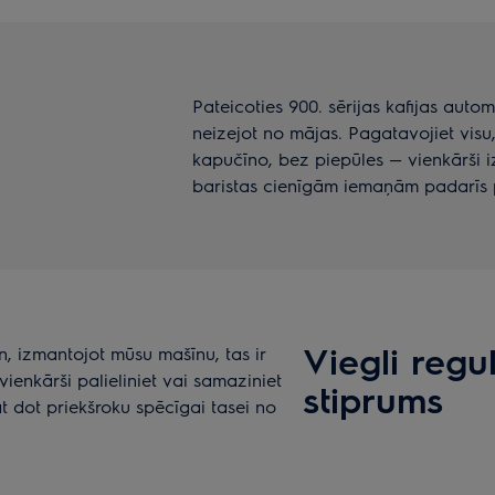
Pateicoties 900. sērijas kafijas autom
neizejot no mājas. Pagatavojiet visu
kapučīno, bez piepūles — vienkārši iz
baristas cienīgām iemaņām padarīs 
Viegli regu
un, izmantojot mūsu mašīnu, tas ir
vienkārši palieliniet vai samaziniet
stiprums
t dot priekšroku spēcīgai tasei no