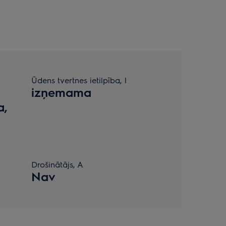
Ūdens tvertnes ietilpība, l
izņemama
a,
Drošinātājs, A
Nav