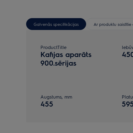
Galvenās specifikācijas
Ar produktu saistīti
ProductTitle
Iebū
Kafijas aparāts
45
900.sērijas
Augstums, mm
Plat
455
59