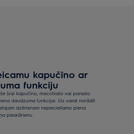
teicamu kapučīno ar
uma funkciju
atte (vai kapučīno, macchiato vai parasto
 piena daudzuma funkcijai. Jūs varat norādīt
rstajam dzērienam nepieciešamo piena
ņa pieskārienu.