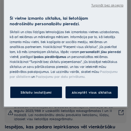
Turpināt bez akcepta
LFP326FB
Izvelkams nosūcējs 60 cm
Šī vietne izmanto sīkfailus, lai lietotājam
300.sērijas
nodrošinātu personalizētu pieredzi.
4.9 (220)
Sīkfaili un citas līdzīgas tehnoloģijas tiek izmantotas vietnes uzlabošanas,
kā arī reklāmas un mārketinga mērķiem. Informācija par to, kā lietotājs
Ražojuma informācijas lapa
izmanto mūsu vietni, tiek kopīgota ar sociālo mediju, reklāmas un
Priekšrocības
analītikas partneriem. Noklikšķinot “Pieņemt visus sīkfailus”, jūs piekrītat
tam, kā mēs izmantojam sīkfailus, tāpēc varam
personalizēt jūsu pieredzi
Uzticams tvaika nosūcējs, kas efektīvi novērš smakas virtuvē.
Tvaika nosūcējs “ExtractionTech Standard” ir aprīkots ar jaudīgu
vietnē, pielāgot
īpašos piedāvājumus
un personalizētas reklāmas.
motoru.
Noklikšķinot “Turpināt bez sīkfailu pieņemšanas”, jūs bloķējat nebūtiskus
“Pure Illumination“. Pilnīgi pārredzams ēdiena gatavošanas process.
sīkfailus un savu pārlūkošanas pieredzi, un tas var ietekmēt mūsu
Uzticams, trauku mazgājamā mašīnā mazgājams tauku filtrs jūsu
piedāvātos pakalpojumus. Lai uzzinātu vairāk, skatiet mūsu
Paziņojumu
tvaika nosūcējam.
par sīkfailiem
un
Paziņojumu par datu privātumu
.
Sīkfailu iestatījumi
Akceptēt visus sīkfailus
Drošības instrukcijas un drošības brīdinājumi saskaņā ar ES
regulu 2023/988 ir uzskaitīti lietotāja rokasgrāmatas I un II
nodaļā. Lai nodrošinātu drošu produkta lietošanu, lūdzu,
izlasiet visu lietotāja rokasgrāmatu.
Iespējas, kas padara iepirkšanos vēl vienkāršāku