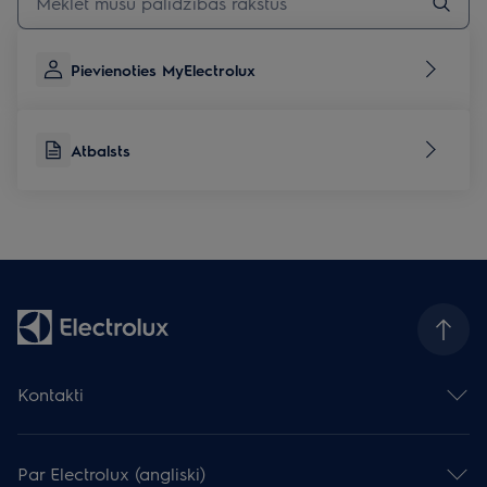
Pievienoties MyElectrolux
Atbalsts
Kontakti
Sazināties ar mums
Atstāj atsauksmi
Par Electrolux (angliski)