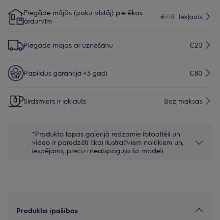
Piegāde mājās (paku atstāj) pie ēkas
€40
Iekļauts
ārdurvīm
Piegāde mājās ar uznešanu
€20
Papildus garantija +3 gadi
€80
Sirdsmiers ir iekļauts
Bez maksas
*Produkta lapas galerijā redzamie fotoattēli un
video ir paredzēti tikai ilustratīviem nolūkiem un,
iespējams, precīzi neatspoguļo šo modeli.
Produkta īpašības