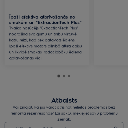
Īpaši efektīva atbrīvošanās no
smakām ar “ExtractionTech Plus”
Tvaika nosūcējs “ExtractionTech Plus”
nodrošina svaigumu un tīrību virtuvē
katru reizi, kad tiek gatavots ēdiens.
Īpaši efektīvs motors pilnībā attīra gaisu
un likvidē smakas, radot labāku ēdiena
gatavošanas vidi.
Atbalsts
Vai zinājāt, ka jūs varat atrisināt nelielas problēmas bez
remonta rezervēšanas? Lai sāktu, meklējiet savu problēmu
zemāk.
Rakstiet, lai meklētu rakstus par atbalstu