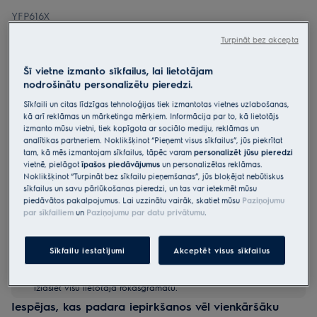
YFP616X
Izvelkams nosūcējs 60 cm
Turpināt bez akcepta
500.sērijas
4.9 (19)
Šī vietne izmanto sīkfailus, lai lietotājam
nodrošinātu personalizētu pieredzi.
Ražojuma informācijas lapa
Sīkfaili un citas līdzīgas tehnoloģijas tiek izmantotas vietnes uzlabošanas,
Priekšrocības
kā arī reklāmas un mārketinga mērķiem. Informācija par to, kā lietotājs
Ātrs, jaudīgs tvaika nosūcēja motors tīram un svaigam gaisam
izmanto mūsu vietni, tiek kopīgota ar sociālo mediju, reklāmas un
virtuvē.
analītikas partneriem. Noklikšķinot “Pieņemt visus sīkfailus”, jūs piekrītat
Tvaika nosūcējs “ExtractionTech Plus” ātri attīra gaisu virtuvē.
tam, kā mēs izmantojam sīkfailus, tāpēc varam
personalizēt jūsu pieredzi
“Pure Illumination“. Pilnīgi pārredzams ēdiena gatavošanas process.
vietnē, pielāgot
īpašos piedāvājumus
un personalizētas reklāmas.
Uzticams, trauku mazgājamā mašīnā mazgājams tauku filtrs jūsu
tvaika nosūcējam.
Noklikšķinot “Turpināt bez sīkfailu pieņemšanas”, jūs bloķējat nebūtiskus
sīkfailus un savu pārlūkošanas pieredzi, un tas var ietekmēt mūsu
piedāvātos pakalpojumus. Lai uzzinātu vairāk, skatiet mūsu
Paziņojumu
par sīkfailiem
un
Paziņojumu par datu privātumu
.
Sīkfailu iestatījumi
Akceptēt visus sīkfailus
Drošības instrukcijas un drošības brīdinājumi saskaņā ar ES
regulu 2023/988 ir uzskaitīti lietotāja rokasgrāmatas I un II
nodaļā. Lai nodrošinātu drošu produkta lietošanu, lūdzu,
izlasiet visu lietotāja rokasgrāmatu.
Iespējas, kas padara iepirkšanos vēl vienkāršāku