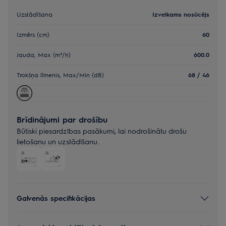
Uzstādīšana
Izvelkams nosūcējs
Izmērs (cm)
60
Jauda, Max (m³/h)
600.0
Trokšņa līmenis, Max/Min (dB)
68 / 46
Brīdinājumi par drošību
Būtiski piesardzības pasākumi, lai nodrošinātu drošu
lietošanu un uzstādīšanu.
Galvenās specifikācijas