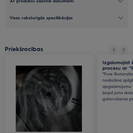
Ar produktu saistītie dokumenti
Visas raksturīgās specifikācijas
Priekšrocības
Izgaismojiet
procesu ar “P
”Pure Illuminat
nodrošina spilgt
apgaismojumu v
ļaujot jums skai
gatavošanas pr