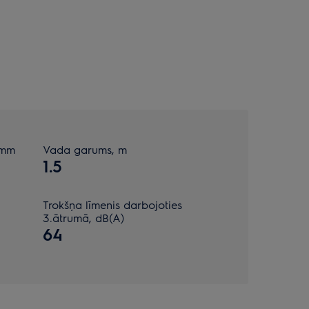
 mm
Vada garums, m
1.5
Trokšņa līmenis darbojoties
3.ātrumā, dB(A)
64