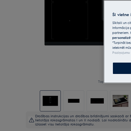
Šī vietne
Sīkfaili un 
Informācija 
partneriem. 
personalizē
“Turpināt be
ietekmēt mūs
Paziņojumu 
Tap to zoom
Drošības instrukcijas un drošības brīdinājumi saskaņā ar E
lietotāja rokasgrāmatas I un II nodaļā. Lai nodrošinātu d
izlasiet visu lietotāja rokasgrāmatu.