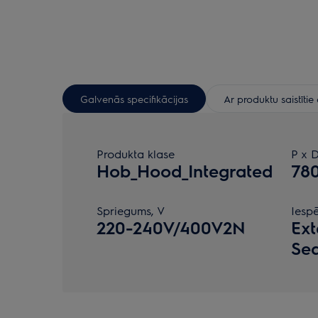
Galvenās specifikācijas
Ar produktu saistīti
Produkta klase
P x 
Hob_Hood_Integrated
78
Spriegums, V
Iesp
220-240V/400V2N
Ext
Sea