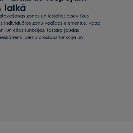
 laikā
gatavošanas zonas un iestatiet atsevišķus
us individuālos zonu vadības elementus. Katrai
eņi un citas funkcijas, tostarp jaudas
ieskāriens, bērnu drošības funkcija un