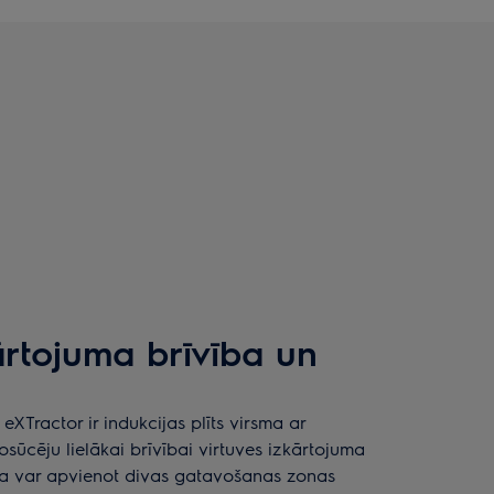
ārtojuma brīvība un
eXTractor ir indukcijas plīts virsma ar
sūcēju lielākai brīvībai virtuves izkārtojuma
ja var apvienot divas gatavošanas zonas