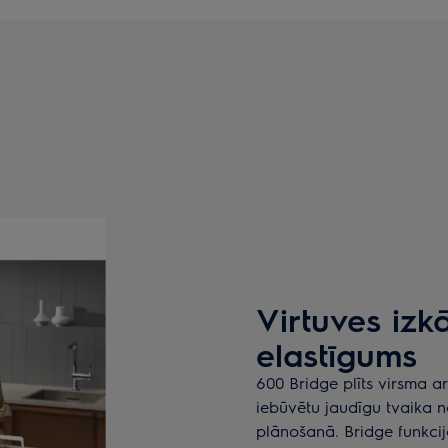
Virtuves izk
elastīgums
600 Bridge plīts virsma ar 
iebūvētu jaudīgu tvaika no
plānošanā. Bridge funkci