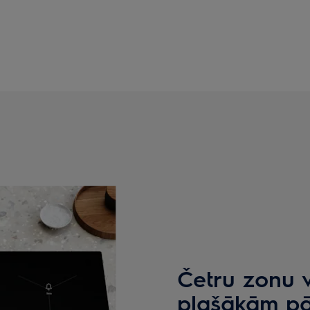
Četru zonu 
plašākām pā