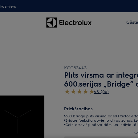
irdsmiers
Gūsti
KCC83443
Plīts virsma ar inte
600.sērijas „Bridge“
4.9 (66)
Priekšrocības
600 Bridge plīts virsma ar eXTractor ēr
Bridge funkcija apvieno divas zonas, iz
Četri atsevišķi pārvaldāmi un individuā