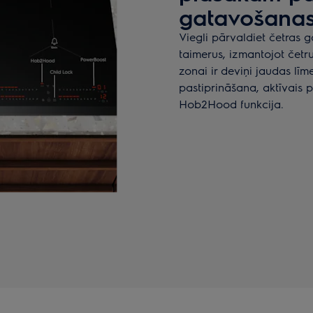
gatavošanas
Viegli pārvaldiet četras 
taimerus, izmantojot četr
zonai ir deviņi jaudas līm
pastiprināšana, aktīvais p
Hob2Hood funkcija.