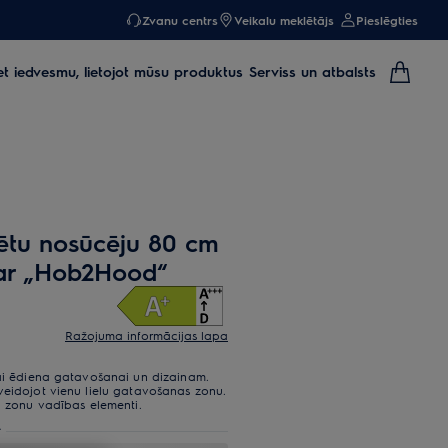
Zvanu centrs
Veikalu meklētājs
Pieslēgties
et iedvesmu, lietojot mūsu produktus
Serviss un atbalsts
grētu nosūcēju 80 cm
 ar „Hob2Hood“
Ražojuma informācijas lapa
tai ēdiena gatavošanai un dizainam.
veidojot vienu lielu gatavošanas zonu.
li zonu vadības elementi.