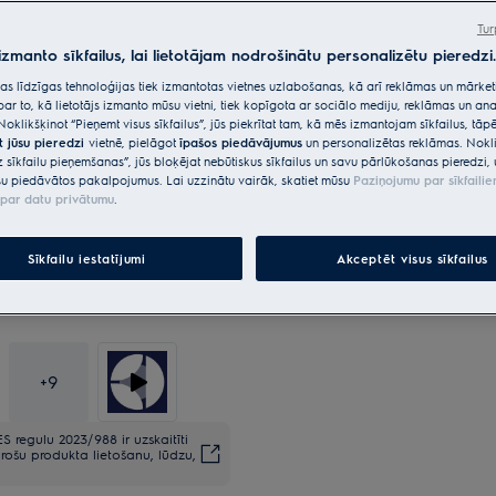
Tur
 izmanto sīkfailus, lai lietotājam nodrošinātu personalizētu pieredzi.
*Produkta lapas galerijā redza
citas līdzīgas tehnoloģijas tiek izmantotas vietnes uzlabošanas, kā arī reklāmas un mārk
paredzēti tikai ilustratīviem n
par to, kā lietotājs izmanto mūsu vietni, tiek kopīgota ar sociālo mediju, reklāmas un ana
neatspoguļo šo modeli.
Noklikšķinot “Pieņemt visus sīkfailus”, jūs piekrītat tam, kā mēs izmantojam sīkfailus, tā
t jūsu pieredzi
vietnē, pielāgot
īpašos piedāvājumus
un personalizētas reklāmas. Nokli
z sīkfailu pieņemšanas”, jūs bloķējat nebūtiskus sīkfailus un savu pārlūkošanas pieredzi, 
u piedāvātos pakalpojumus. Lai uzzinātu vairāk, skatiet mūsu
Paziņojumu par sīkfaili
par datu privātumu
.
Sīkfailu iestatījumi
Akceptēt visus sīkfailus
+
9
S regulu 2023/988 ir uzskaitīti
rošu produkta lietošanu, lūdzu,