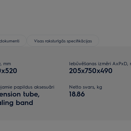
e dokumenti
Visas raksturīgās specifikācijas
D, mm
Iebūvēšanas izmēri AxPxD,
0x520
205x750x490
ējamie papildus aksesuāri
Netto svars, kg
ension tube,
18.86
ling band