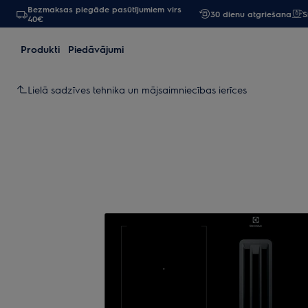
Bezmaksas piegāde pasūtījumiem virs
30 dienu atgriešana
S
40€
Produkti
Piedāvājumi
Lielā sadzīves tehnika un mājsaimniecības ierīces