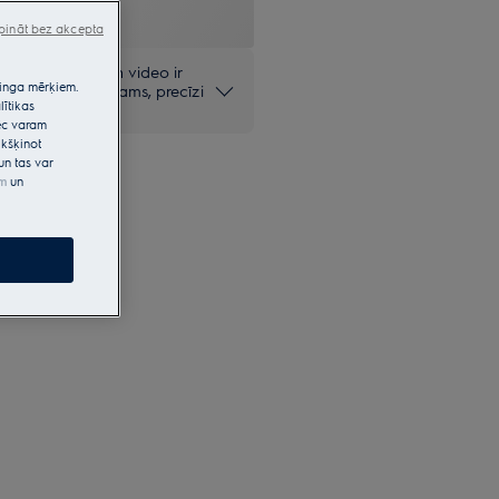
pināt bez akcepta
mie fotoattēli un video ir
etinga mērķiem.
olūkiem un, iespējams, precīzi
lītikas
pēc varam
kšķinot
un tas var
em
un