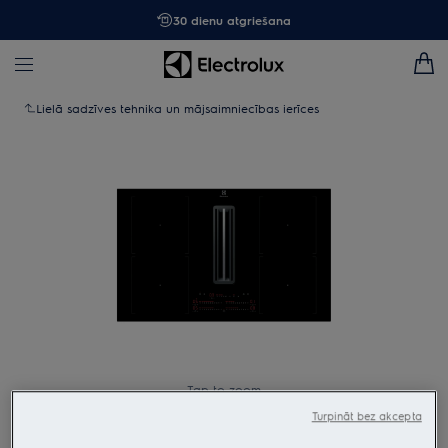
30 dienu atgriešana
Lielā sadzīves tehnika un mājsaimniecības ierīces
Tap to zoom
Turpināt bez akcepta