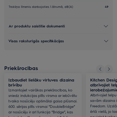
Trokšņa līmenis darbojoties 1.ātrumā, dB(A)
49
Ar produktu saistītie dokumenti
Visas raksturīgās specifikācijas
Priekšrocības
Izbaudiet lielāku virtuves dizaina
Kitchen Desi
brīvību
atbrīvojiet te
ierobežojum
Izmantojiet vairākas priekšrocības, ko
Atbrīvojiet telpu
sniedz indukcijas plīts virsma ar iebūvētu
savām dizaina 
tvaika nosūcēju optimālai gaisa plūsmai.
Freedom. Uzstād
600. sērijas plīts virsmai “DoubleBridge”
ērtā vietā, jo t
ar nosūcēju ir arī funkcija “Bridge”, kas
novietot tvaika 