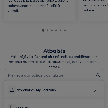
ļauj abās plīts pusēs apvienot 2 ēdiena
virsmas. Izbaud
gatavošanas zonas vienā lielākā
virtuvē.
virsmā.
Atbalsts
Vai zinājāt, ka jūs varat atrisināt nelielas problēmas bez
remonta rezervēšanas? Lai sāktu, meklējiet savu problēmu
zemāk.
Rakstiet, lai meklētu rakstus par atbalstu
Pievienoties MyElectrolux
Atbalsts