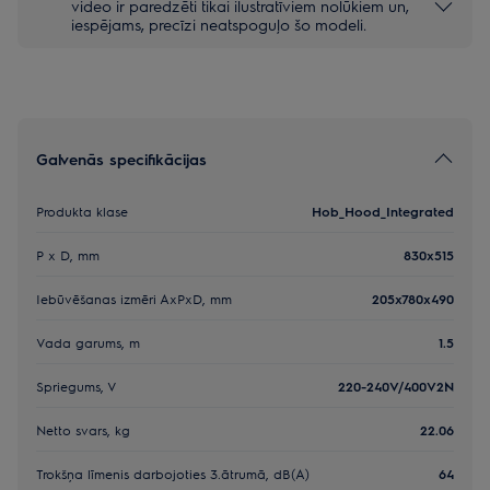
video ir paredzēti tikai ilustratīviem nolūkiem un,
iespējams, precīzi neatspoguļo šo modeli.
Galvenās specifikācijas
Produkta klase
Hob_Hood_Integrated
P x D, mm
830x515
Iebūvēšanas izmēri AxPxD, mm
205x780x490
Vada garums, m
1.5
Spriegums, V
220-240V/400V2N
Netto svars, kg
22.06
Trokšņa līmenis darbojoties 3.ātrumā, dB(A)
64