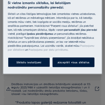
Šī vietne izmanto sīkfailus, lai lietotājam
KCC84453CK
nodrošinātu personalizētu pieredzi.
Plīts virsma ar integrētu nosūcēju 83
Sīkfaili un citas līdzīgas tehnoloģijas tiek izmantotas vietnes uzlabošanas,
cm 600.sērijas „Bridge“ ar
kā arī reklāmas un mārketinga mērķiem. Informācija par to, kā lietotājs
izmanto mūsu vietni, tiek kopīgota ar sociālo mediju, reklāmas un
„Hob2Hood“
analītikas partneriem. Noklikšķinot “Pieņemt visus sīkfailus”, jūs piekrītat
4.8 (140)
tam, kā mēs izmantojam sīkfailus, tāpēc varam
personalizēt jūsu pieredzi
vietnē, pielāgot
īpašos piedāvājumus
un personalizētas reklāmas.
Noklikšķinot “Turpināt bez sīkfailu pieņemšanas”, jūs bloķējat nebūtiskus
Ražojuma informācijas lapa
sīkfailus un savu pārlūkošanas pieredzi, un tas var ietekmēt mūsu
Priekšrocības
piedāvātos pakalpojumus. Lai uzzinātu vairāk, skatiet mūsu
Paziņojumu
600. sērijas plīts virsma “DoubleBridge” ar nosūcēju plašumam un
par sīkfailiem
un
Paziņojumu par datu privātumu
.
daudzpusībai virtuvē.
Izmantojiet telpu viedāk ar Kitchen Design Freedom.
Kombinējiet divas saskaņotas gatavošanas zonas ar Double Bridge
tehnoloģiju.
Sīkfailu iestatījumi
Akceptēt visus sīkfailus
Drošības instrukcijas un drošības brīdinājumi saskaņā ar ES
regulu 2023/988 ir uzskaitīti lietotāja rokasgrāmatas I un II
nodaļā. Lai nodrošinātu drošu produkta lietošanu, lūdzu,
izlasiet visu lietotāja rokasgrāmatu.
*Produkta lapas galerijā redzamie fotoattēli un