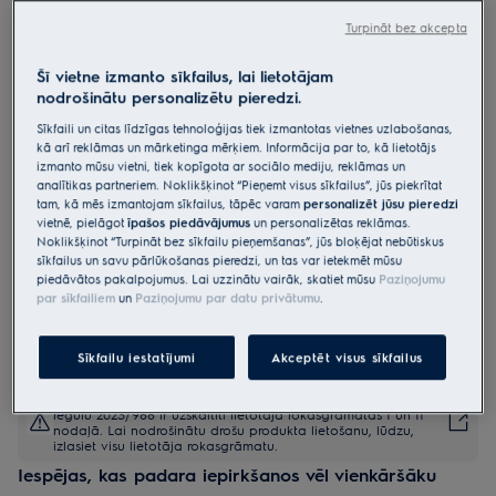
EHF6342XOK
Turpināt bez akcepta
Elektriskā virsma 300. sērija 60 cm
Šī vietne izmanto sīkfailus, lai lietotājam
nodrošinātu personalizētu pieredzi.
4.8 (300)
Sīkfaili un citas līdzīgas tehnoloģijas tiek izmantotas vietnes uzlabošanas,
kā arī reklāmas un mārketinga mērķiem. Informācija par to, kā lietotājs
Ražojuma informācijas lapa
izmanto mūsu vietni, tiek kopīgota ar sociālo mediju, reklāmas un
Priekšrocības
analītikas partneriem. Noklikšķinot “Pieņemt visus sīkfailus”, jūs piekrītat
Skaidra, kompakta skārienvadība ar akustisku signālu
tam, kā mēs izmantojam sīkfailus, tāpēc varam
personalizēt jūsu pieredzi
Uz plīts uzstādīts displejs ērtai piekļuvei
vietnē, pielāgot
īpašos piedāvājumus
un personalizētas reklāmas.
Funkcija "Stop+Go" ļauj jums uz laiku apstādināt gatavošanas
Noklikšķinot “Turpināt bez sīkfailu pieņemšanas”, jūs bloķējat nebūtiskus
procesu jebkurā brīdī
sīkfailus un savu pārlūkošanas pieredzi, un tas var ietekmēt mūsu
piedāvātos pakalpojumus. Lai uzzinātu vairāk, skatiet mūsu
Paziņojumu
par sīkfailiem
un
Paziņojumu par datu privātumu
.
Sīkfailu iestatījumi
Akceptēt visus sīkfailus
Drošības instrukcijas un drošības brīdinājumi saskaņā ar ES
regulu 2023/988 ir uzskaitīti lietotāja rokasgrāmatas I un II
nodaļā. Lai nodrošinātu drošu produkta lietošanu, lūdzu,
izlasiet visu lietotāja rokasgrāmatu.
Iespējas, kas padara iepirkšanos vēl vienkāršāku