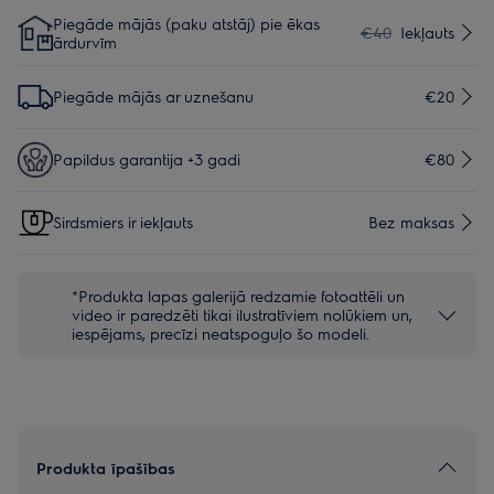
Piegāde mājās (paku atstāj) pie ēkas
€40
Iekļauts
ārdurvīm
Piegāde mājās ar uznešanu
€20
Papildus garantija +3 gadi
€80
Sirdsmiers ir iekļauts
Bez maksas
*Produkta lapas galerijā redzamie fotoattēli un
video ir paredzēti tikai ilustratīviem nolūkiem un,
iespējams, precīzi neatspoguļo šo modeli.
Produkta īpašības