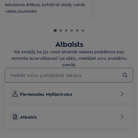
lietošanas ērtības, turklāt tā atstāj vairāk
vietas jaunradei.
Atbalsts
Vai zinājāt, ka jūs varat atrisināt nelielas problēmas bez
remonta rezervēšanas? Lai sāktu, meklējiet savu problēmu
zemāk.
Rakstiet, lai meklētu rakstus par atbalstu
Pievienoties MyElectrolux
Atbalsts