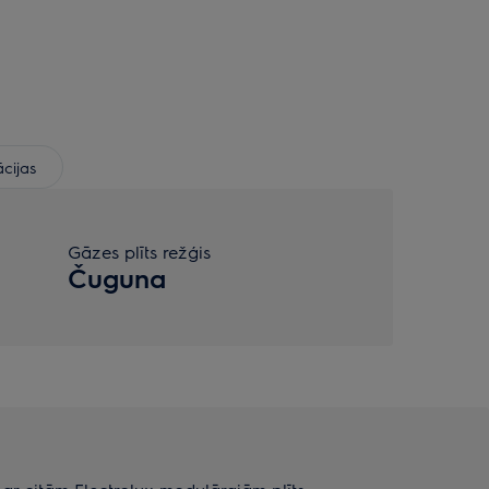
ācijas
Gāzes plīts režģis
Čuguna