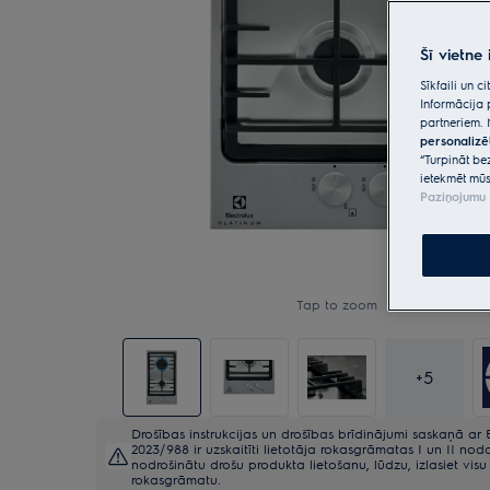
Šī vietne
Sīkfaili un 
Informācija 
partneriem. 
personalizē
“Turpināt be
ietekmēt mūs
Paziņojumu 
Tap to zoom
+
5
Drošības instrukcijas un drošības brīdinājumi saskaņā ar 
2023/988 ir uzskaitīti lietotāja rokasgrāmatas I un II noda
nodrošinātu drošu produkta lietošanu, lūdzu, izlasiet visu 
rokasgrāmatu.