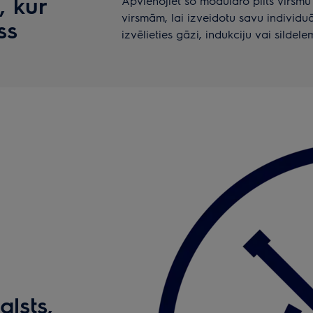
, kur
Apvienojiet šo modulāro plīts virsmu
virsmām, lai izveidotu savu indivi
ss
izvēlieties gāzi, indukciju vai sildele
alsts,