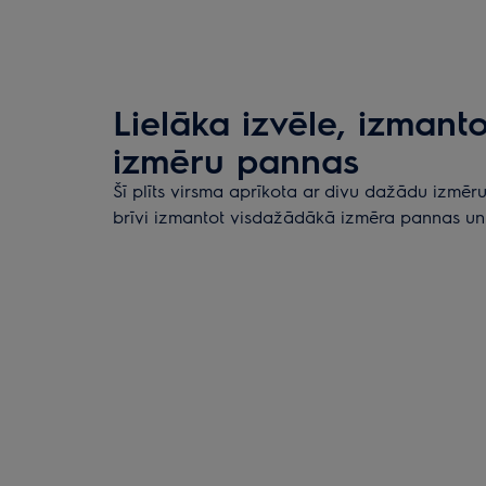
Lielāka izvēle, izmant
izmēru pannas
Šī plīts virsma aprīkota ar divu dažādu izmēru
brīvi izmantot visdažādākā izmēra pannas un k