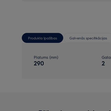
Produkta īpašības
Galvenās specifikācijas
Platums (mm)
Gata
290
2