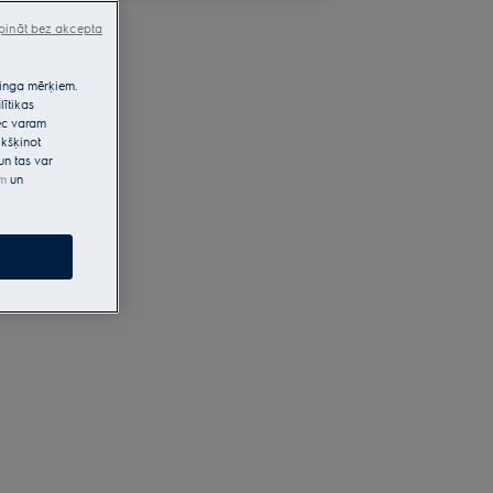
pināt bez akcepta
etinga mērķiem.
lītikas
pēc varam
kšķinot
un tas var
em
un