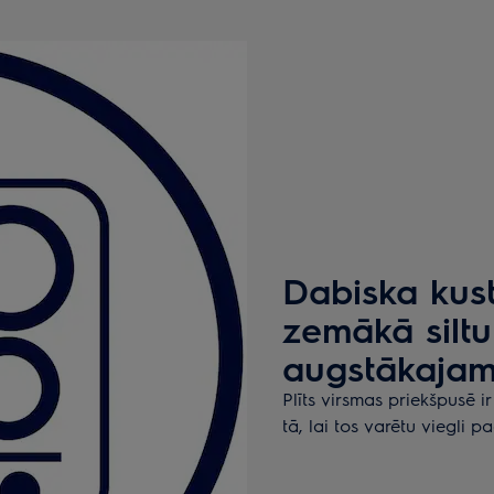
Dabiska kus
zemākā siltu
augstākaja
Plīts virsmas priekšpusē ir
tā, lai tos varētu viegli p