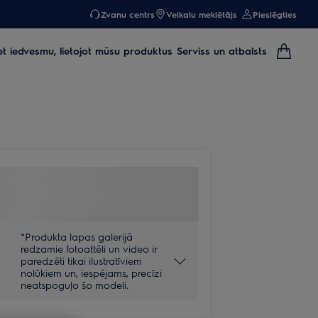
Zvanu centrs
Veikalu meklētājs
Pieslēgties
et iedvesmu, lietojot mūsu produktus
Serviss un atbalsts
*Produkta lapas galerijā
redzamie fotoattēli un video ir
paredzēti tikai ilustratīviem
nolūkiem un, iespējams, precīzi
neatspoguļo šo modeli.