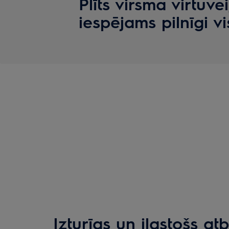
Plīts virsma virtuvei
iespējams pilnīgi vi
Izturīgs un ilgstošs atb