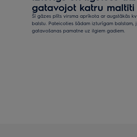
gatavojot katru maltīti
Šī gāzes plīts virsma aprīkota ar augstākās k
balstu. Pateicoties šādam izturīgam balstam, 
gatavošanas pamatne uz ilgiem gadiem.