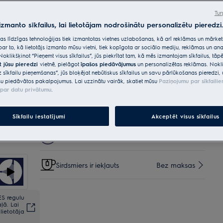
Tur
Iespējas, kas padara iepirkšanos vēl
 izmanto sīkfailus, lai lietotājam nodrošinātu personalizētu pieredzi.
vienkāršāku
citas līdzīgas tehnoloģijas tiek izmantotas vietnes uzlabošanas, kā arī reklāmas un mārk
par to, kā lietotājs izmanto mūsu vietni, tiek kopīgota ar sociālo mediju, reklāmas un ana
Sūtījums
€15
Bez maksas
Noklikšķinot “Pieņemt visus sīkfailus”, jūs piekrītat tam, kā mēs izmantojam sīkfailus, tā
t jūsu pieredzi
vietnē, pielāgot
īpašos piedāvājumus
un personalizētas reklāmas. Nokli
z sīkfailu pieņemšanas”, jūs bloķējat nebūtiskus sīkfailus un savu pārlūkošanas pieredzi, 
Piegāde mājās (paku atstāj)
€40
Iekļauts
u piedāvātos pakalpojumus. Lai uzzinātu vairāk, skatiet mūsu
Paziņojumu par sīkfaili
pie ēkas ārdurvīm
par datu privātumu
.
Piegāde mājās ar uznešanu
€20
Sīkfailu iestatījumi
Akceptēt visus sīkfailus
Papildus garantija +3 gadi
€80
Sirdsmiers ir iekļauts
Bez maksas
ES regulu
ļā. Lai
lietotāja