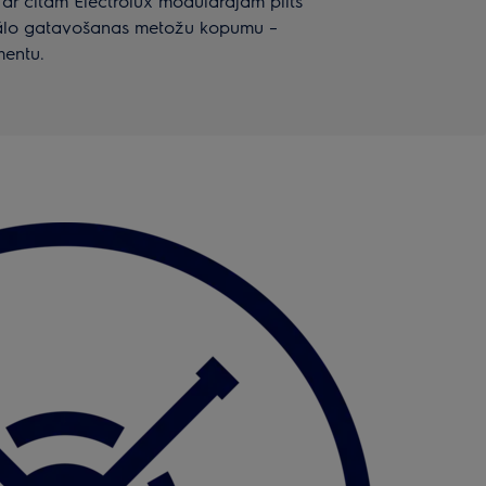
 ar citām Electrolux modulārajām plīts
duālo gatavošanas metožu kopumu –
mentu.