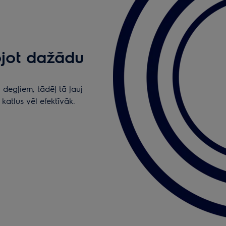
ojot dažādu
 degļiem, tādēļ tā ļauj
atlus vēl efektīvāk.