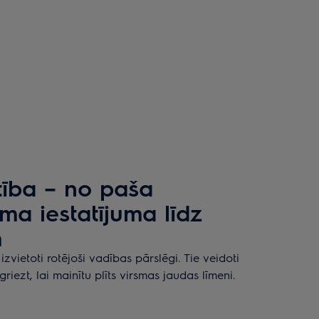
tība – no paša
ma iestatījuma līdz
m
 izvietoti rotējoši vadības pārslēgi. Tie veidoti
agriezt, lai mainītu plīts virsmas jaudas līmeni.