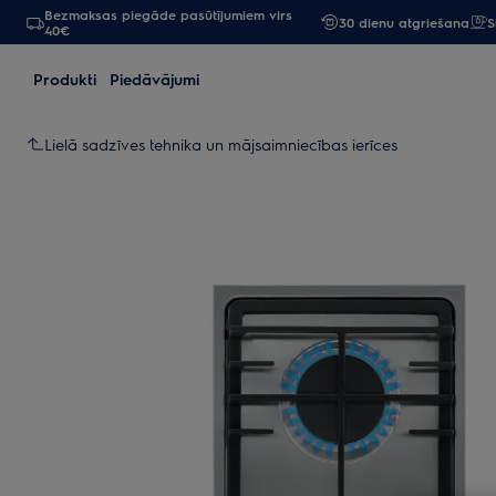
Bezmaksas piegāde pasūtījumiem virs
30 dienu atgriešana
S
40€
Produkti
Piedāvājumi
Lielā sadzīves tehnika un mājsaimniecības ierīces