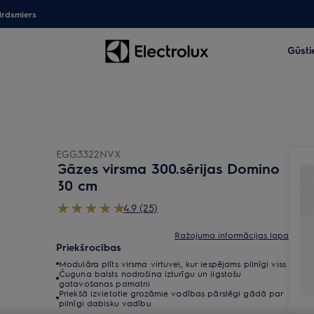
irdsmiers
Gūsti
EGG3322NVX
Gāzes virsma 300.sērijas Domino
30 cm
4.9 (25)
Ražojuma informācijas lapa
Priekšrocības
Modulāra plīts virsma virtuvei, kur iespējams pilnīgi viss
Čuguna balsts nodrošina izturīgu un ilgstošu
gatavošanas pamatni
Priekšā izvietotie grozāmie vadības pārslēgi gādā par
pilnīgi dabisku vadību