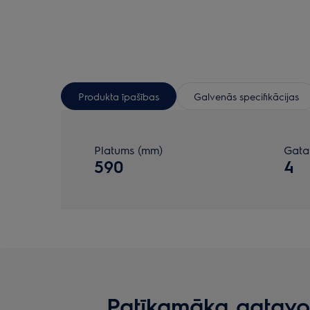
Produkta īpašības
Galvenās specifikācijas
Platums (mm)
Gata
590
4
Patīkamāka gatavo