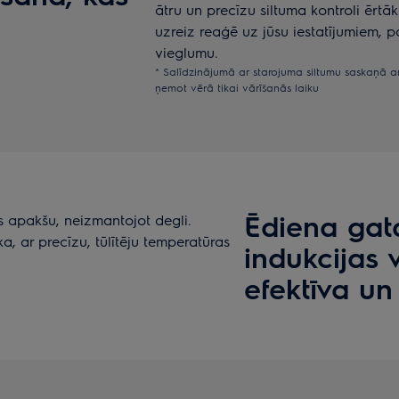
ātru un precīzu siltuma kontroli ērtā
uzreiz reaģē uz jūsu iestatījumiem, p
vieglumu.
* Salīdzinājumā ar starojuma siltumu saskaņā ar
ņemot vērā tikai vārīšanās laiku
Ēdiena gat
as apakšu, neizmantojot degli.
a, ar precīzu, tūlītēju temperatūras
indukcijas 
efektīva un