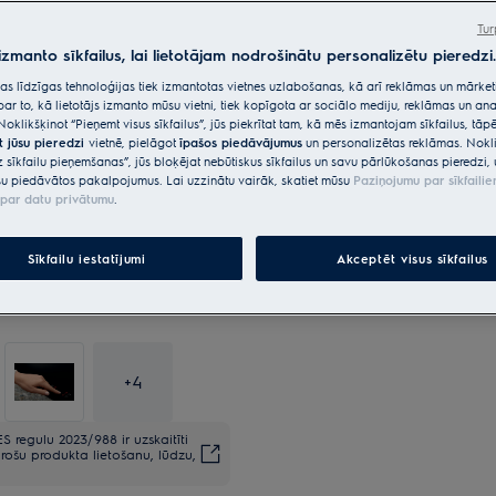
Tur
 izmanto sīkfailus, lai lietotājam nodrošinātu personalizētu pieredzi.
*Produkta lapas galerijā redza
citas līdzīgas tehnoloģijas tiek izmantotas vietnes uzlabošanas, kā arī reklāmas un mārk
paredzēti tikai ilustratīviem n
par to, kā lietotājs izmanto mūsu vietni, tiek kopīgota ar sociālo mediju, reklāmas un ana
neatspoguļo šo modeli.
Noklikšķinot “Pieņemt visus sīkfailus”, jūs piekrītat tam, kā mēs izmantojam sīkfailus, tā
t jūsu pieredzi
vietnē, pielāgot
īpašos piedāvājumus
un personalizētas reklāmas. Nokli
z sīkfailu pieņemšanas”, jūs bloķējat nebūtiskus sīkfailus un savu pārlūkošanas pieredzi, 
u piedāvātos pakalpojumus. Lai uzzinātu vairāk, skatiet mūsu
Paziņojumu par sīkfaili
par datu privātumu
.
Sīkfailu iestatījumi
Akceptēt visus sīkfailus
+
4
S regulu 2023/988 ir uzskaitīti
rošu produkta lietošanu, lūdzu,