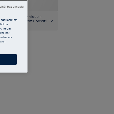
pināt bez akcepta
mie fotoattēli un video ir
etinga mērķiem.
olūkiem un, iespējams, precīzi
lītikas
pēc varam
kšķinot
un tas var
em
un