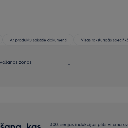
Ar produktu saistītie dokumenti
Visas raksturīgās specifik
vošanas zonas
-
šana, kas
300. sērijas indukcijas plīts virsma u