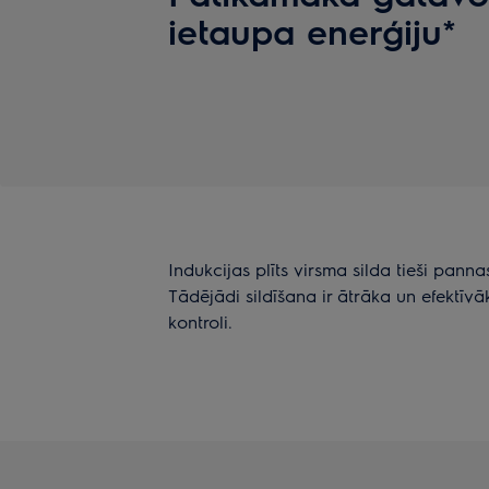
ietaupa enerģiju*
Indukcijas plīts virsma silda tieši pann
Tādējādi sildīšana ir ātrāka un efektīvāk
kontroli.