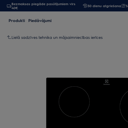
Bezmaksas piegāde pasūtījumiem virs
30 dienu atgriešana
S
40€
Produkti
Piedāvājumi
Lielā sadzīves tehnika un mājsaimniecības ierīces