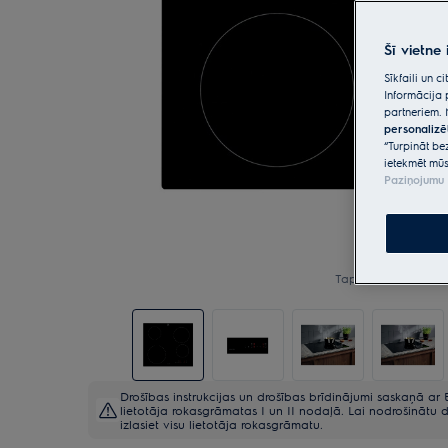
Šī vietne
Sīkfaili un 
Informācija 
partneriem. 
personalizē
“Turpināt be
ietekmēt mūs
Paziņojumu 
Tap to zoom
Drošības instrukcijas un drošības brīdinājumi saskaņā ar E
lietotāja rokasgrāmatas I un II nodaļā. Lai nodrošinātu d
izlasiet visu lietotāja rokasgrāmatu.