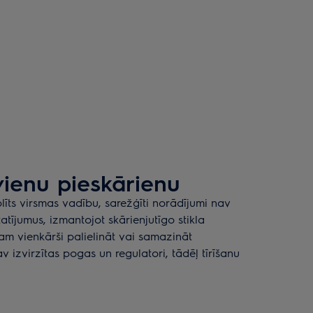
vienu pieskārienu
līts virsmas vadību, sarežģīti norādījumi nav
tatījumus, izmantojot skārienjutīgo stikla
sam vienkārši palielināt vai samazināt
av izvirzītas pogas un regulatori, tādēļ tīrīšanu