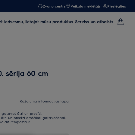
Zvanu centrs
Veikalu meklētājs
Pieslēgties
et iedvesmu, lietojot mūsu produktus
Serviss un atbalsts
. sērija 60 cm
Ražojuma informācijas lapa
t gatavot ātri un precīzi.
u ātri un precīzi drošākai gatavošanai.
valdīt temperatūru.