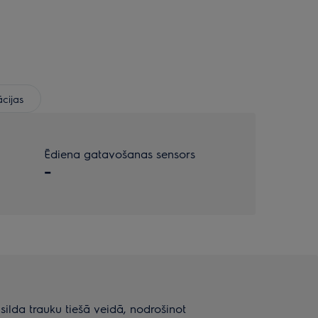
ācijas
Ēdiena gatavošanas sensors
-
zsilda trauku tiešā veidā, nodrošinot