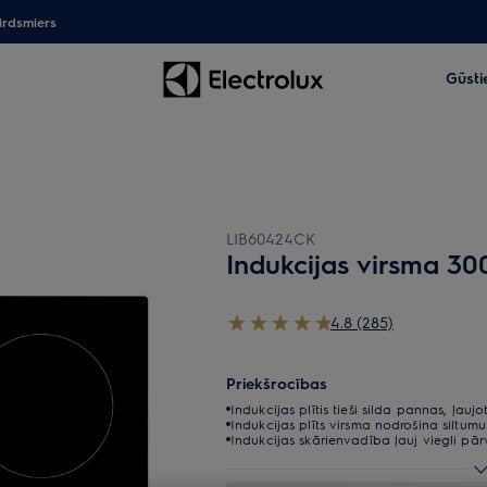
irdsmiers
Gūsti
LIB60424CK
Indukcijas virsma 300
4.8 (285)
Priekšrocības
Indukcijas plītis tieši silda pannas, ļaujo
Indukcijas plīts virsma nodrošina siltum
Indukcijas skārienvadība ļauj viegli pār