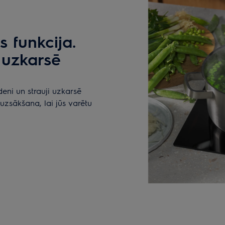
 funkcija.
i uzkarsē
eni un strauji uzkarsē
zsākšana, lai jūs varētu