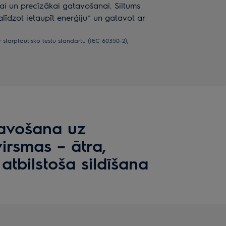
kai un precīzākai gatavošanai. Siltums
alīdzot ietaupīt enerģiju* un gatavot ar
 starptautisko testu standartu (IEC 60350-2),
avošana uz
virsmas – ātra,
 atbilstoša sildīšana