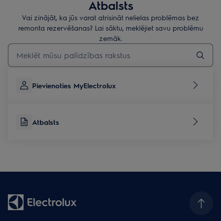
Atbalsts
Vai zinājāt, ka jūs varat atrisināt nelielas problēmas bez
remonta rezervēšanas? Lai sāktu, meklējiet savu problēmu
zemāk.
Rakstiet, lai meklētu rakstus par atbalstu
Pievienoties MyElectrolux
Atbalsts