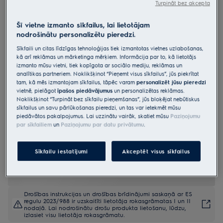
Turpināt bez akcepta
LIR60430
Indukcijas virsma 500.sērijas
Šī vietne izmanto sīkfailus, lai lietotājam
nodrošinātu personalizētu pieredzi.
Induction , plānā virsma (SLIM-FIT)
60 cm
Sīkfaili un citas līdzīgas tehnoloģijas tiek izmantotas vietnes uzlabošanas,
kā arī reklāmas un mārketinga mērķiem. Informācija par to, kā lietotājs
4.9 (1513)
izmanto mūsu vietni, tiek kopīgota ar sociālo mediju, reklāmas un
analītikas partneriem. Noklikšķinot “Pieņemt visus sīkfailus”, jūs piekrītat
tam, kā mēs izmantojam sīkfailus, tāpēc varam
personalizēt jūsu pieredzi
Ražojuma informācijas lapa
vietnē, pielāgot
īpašos piedāvājumus
un personalizētas reklāmas.
Priekšrocības
Noklikšķinot “Turpināt bez sīkfailu pieņemšanas”, jūs bloķējat nebūtiskus
500.sērijas virsma ar "Fast & Powerful. Efektīva indukcijas uzsilšana
sīkfailus un savu pārlūkošanas pieredzi, un tas var ietekmēt mūsu
Ātri & Jaudīgi. Uzsilst vēl ātrāk un efektīvāk
piedāvātos pakalpojumus. Lai uzzinātu vairāk, skatiet mūsu
Paziņojumu
Hob2Hood® bezvadu režīmā savieno plīts virsmu ar tvaika nosūcēju,
par sīkfailiem
un
Paziņojumu par datu privātumu
.
tādēļ tvaiki tiek nosūkti automātiski.
Sīkfailu iestatījumi
Akceptēt visus sīkfailus
Drošības instrukcijas un drošības brīdinājumi saskaņā ar ES
regulu 2023/988 ir uzskaitīti lietotāja rokasgrāmatas I un II
nodaļā. Lai nodrošinātu drošu produkta lietošanu, lūdzu,
izlasiet visu lietotāja rokasgrāmatu.