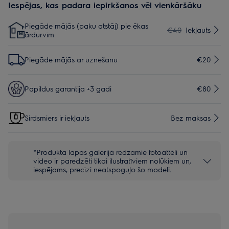
Iespējas, kas padara iepirkšanos vēl vienkāršāku
Piegāde mājās (paku atstāj) pie ēkas
€40
Iekļauts
ārdurvīm
Piegāde mājās ar uznešanu
€20
Papildus garantija +3 gadi
€80
Sirdsmiers ir iekļauts
Bez maksas
*Produkta lapas galerijā redzamie fotoattēli un
video ir paredzēti tikai ilustratīviem nolūkiem un,
iespējams, precīzi neatspoguļo šo modeli.