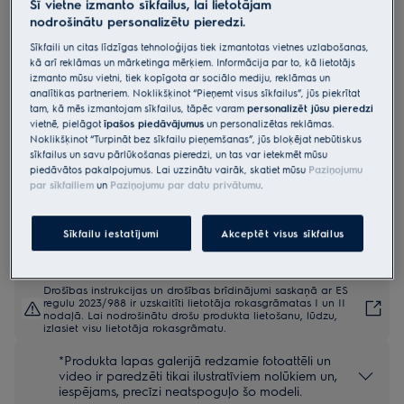
Šī vietne izmanto sīkfailus, lai lietotājam
EVM8E08Z
nodrošinātu personalizētu pieredzi.
Kompaktā mikroviļņu krāsns
Sīkfaili un citas līdzīgas tehnoloģijas tiek izmantotas vietnes uzlabošanas,
600.sērijas „Solo Microwave & Grill“
kā arī reklāmas un mārketinga mērķiem. Informācija par to, kā lietotājs
izmanto mūsu vietni, tiek kopīgota ar sociālo mediju, reklāmas un
Viegli tīrāma emalja
analītikas partneriem. Noklikšķinot “Pieņemt visus sīkfailus”, jūs piekrītat
tam, kā mēs izmantojam sīkfailus, tāpēc varam
personalizēt jūsu pieredzi
5 (945)
vietnē, pielāgot
īpašos piedāvājumus
un personalizētas reklāmas.
Priekšrocības
Noklikšķinot “Turpināt bez sīkfailu pieņemšanas”, jūs bloķējat nebūtiskus
600 Flex mikroviļņu krāsns ar grilu nodrošina ātrus un gardus
sīkfailus un savu pārlūkošanas pieredzi, un tas var ietekmēt mūsu
rezultātus.
piedāvātos pakalpojumus. Lai uzzinātu vairāk, skatiet mūsu
Paziņojumu
Iebūvētais grils nozīmē, ka jūs varēsiet izdarīt vairāk ar savu
par sīkfailiem
un
Paziņojumu par datu privātumu
.
mikroviļņu krāsni.
Mūsu grils nodrošina ideāli kraukšķīgu garozu katru reizi.
Sīkfailu iestatījumi
Akceptēt visus sīkfailus
Drošības instrukcijas un drošības brīdinājumi saskaņā ar ES
regulu 2023/988 ir uzskaitīti lietotāja rokasgrāmatas I un II
nodaļā. Lai nodrošinātu drošu produkta lietošanu, lūdzu,
izlasiet visu lietotāja rokasgrāmatu.
*Produkta lapas galerijā redzamie fotoattēli un
video ir paredzēti tikai ilustratīviem nolūkiem un,
iespējams, precīzi neatspoguļo šo modeli.