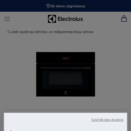
30 dienu atgriešana
Lielā sadzīves tehnika un mājsaimniecības ierīces
Tap to zoom
Turpināt bez akcepta