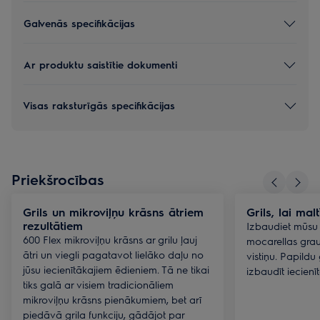
Galvenās specifikācijas
Ar produktu saistītie dokumenti
Visas raksturīgās specifikācijas
Priekšrocības
Grils un mikroviļņu krāsns ātriem
Grils, lai ma
rezultātiem
Izbaudiet mūsu 
600 Flex mikroviļņu krāsns ar grilu ļauj
mocarellas grau
ātri un viegli pagatavot lielāko daļu no
vistiņu. Papildu 
jūsu iecienītākajiem ēdieniem. Tā ne tikai
izbaudīt iecienīt
tiks galā ar visiem tradicionāliem
mikroviļņu krāsns pienākumiem, bet arī
piedāvā grila funkciju, gādājot par