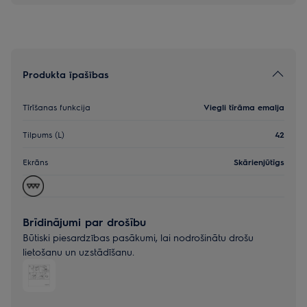
Produkta īpašības
Tīrīšanas funkcija
Viegli tīrāma emalja
Tilpums (L)
42
Ekrāns
Skārienjūtīgs
Brīdinājumi par drošību
Būtiski piesardzības pasākumi, lai nodrošinātu drošu
lietošanu un uzstādīšanu.