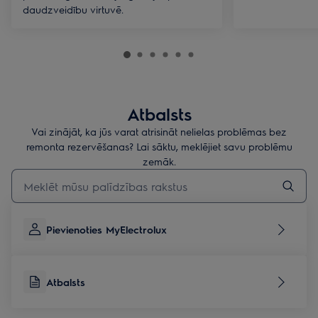
daudzveidību virtuvē.
Atbalsts
Vai zinājāt, ka jūs varat atrisināt nelielas problēmas bez
remonta rezervēšanas? Lai sāktu, meklējiet savu problēmu
zemāk.
Rakstiet, lai meklētu rakstus par atbalstu
Pievienoties MyElectrolux
Atbalsts