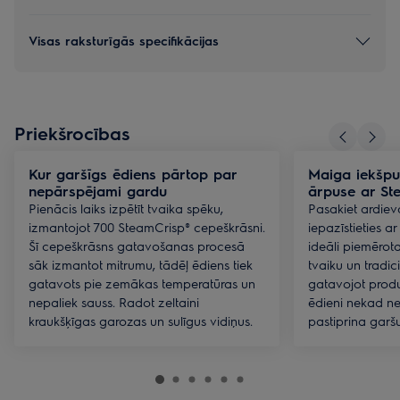
Visas raksturīgās specifikācijas
Priekšrocības
Kur garšīgs ēdiens pārtop par
Maiga iekšpu
nepārspējami gardu
ārpuse ar St
Pienācis laiks izpētīt tvaika spēku,
Pasakiet ardiev
izmantojot 700 SteamCrisp® cepeškrāsni.
iepazīstieties a
Šī cepeškrāsns gatavošanas procesā
ideāli piemērot
sāk izmantot mitrumu, tādēļ ēdiens tiek
tvaiku un tradi
gatavots pie zemākas temperatūras un
gatavojot produ
nepaliek sauss. Radot zeltaini
ēdieni nekad ne
kraukšķīgas garozas un sulīgus vidiņus.
pastiprina garšu