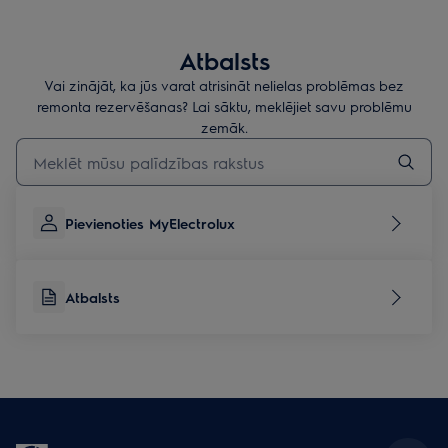
Atbalsts
Vai zinājāt, ka jūs varat atrisināt nelielas problēmas bez
remonta rezervēšanas? Lai sāktu, meklējiet savu problēmu
zemāk.
Rakstiet, lai meklētu rakstus par atbalstu
Pievienoties MyElectrolux
Atbalsts