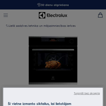
30 dienu atgriešana
Lielā sadzīves tehnika un mājsaimniecības ierīces
Tap to zoom
Turpināt bez akcepta
Šī vietne izmanto sīkfailus, lai lietotājam