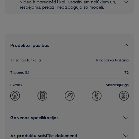
video ir paredzēti tikai ilustratīviem nolūkiem un,
iespējams, precīzi neatspoguļo šo modeli.
Produkta īpašības
Tīrīšanas funkcija
Pirolītiskā tīrīšana
Tilpums (L)
72
Ekrāns
Skārienjūtīgs
Galvenās specifikācijas
Ar produktu saistītie dokumenti