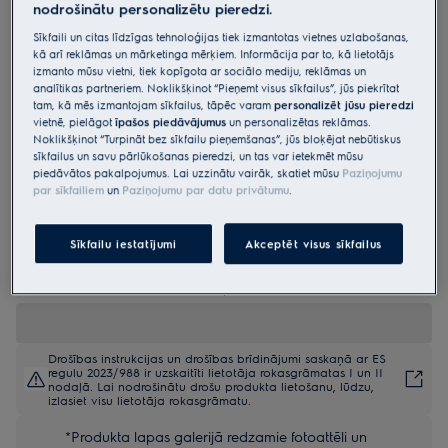
nodrošinātu personalizētu pieredzi.
KOCBP39WX
Sīkfaili un citas līdzīgas tehnoloģijas tiek izmantotas vietnes uzlabošanas,
Cepeškrāsns 700.sērijas
kā arī reklāmas un mārketinga mērķiem. Informācija par to, kā lietotājs
„SteamCrisp“ , ar pirolīzi ar
izmanto mūsu vietni, tiek kopīgota ar sociālo mediju, reklāmas un
analītikas partneriem. Noklikšķinot “Pieņemt visus sīkfailus”, jūs piekrītat
termozondi
tam, kā mēs izmantojam sīkfailus, tāpēc varam
personalizēt jūsu pieredzi
vietnē, pielāgot
īpašos piedāvājumus
un personalizētas reklāmas.
4.9 (1389)
Noklikšķinot “Turpināt bez sīkfailu pieņemšanas”, jūs bloķējat nebūtiskus
sīkfailus un savu pārlūkošanas pieredzi, un tas var ietekmēt mūsu
Ražojuma informācijas lapa
piedāvātos pakalpojumus. Lai uzzinātu vairāk, skatiet mūsu
Paziņojumu
Priekšrocības
par sīkfailiem
un
Paziņojumu par datu privātumu
.
700 SteamCrisp® cepeškrāsns gatavo ēdienu pie zemākas
temperatūras, tādēļ tas nav sauss.
SteamCrisp neļauj ēdienam izkalst, kas ideāli piemērots maizes un
Sīkfailu iestatījumi
Akceptēt visus sīkfailus
gaļas cepšanai.
Pirolītiskā tīrīšana pārvērš taukvielas un ēdienu atliekas pelnos.
Drošības instrukcijas un drošības brīdinājumi saskaņā ar ES
regulu 2023/988 ir uzskaitīti lietotāja rokasgrāmatas I un II
nodaļā. Lai nodrošinātu drošu produkta lietošanu, lūdzu,
izlasiet visu lietotāja rokasgrāmatu.
*Produkta lapas galerijā redzamie fotoattēli un