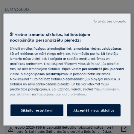
EEM43300IX
Iebūvējamā trauku mazgājamā
Turpināt bez akcepta
mašīna, 45 cm 700.sērijas Ar
„MaxiFlex“ atvilkni,
Šī vietne izmanto sīkfailus, lai lietotājam
nodrošinātu personalizētu pieredzi.
4.9 (236)
Sīkfaili un citas līdzīgas tehnoloģijas tiek izmantotas vietnes uzlabošanas,
Ražojuma informācijas lapa
kā arī reklāmas un mārketinga mērķiem. Informācija par to, kā lietotājs
Priekšrocības
izmanto mūsu vietni, tiek kopīgota ar sociālo mediju, reklāmas un
analītikas partneriem. Noklikšķinot “Pieņemt visus sīkfailus”, jūs piekrītat
Izmantojot 700 MaxiFlex trauku mazgājamās mašīnas atvilktni, katra
jūsu virtuves piederumam ir sava vieta.
tam, kā mēs izmantojam sīkfailus, tāpēc varam
personalizēt jūsu pieredzi
Gandrīz visu formu un izmēru galda piederumi, par kuru tīrību ērti
vietnē, pielāgot
īpašos piedāvājumus
un personalizētas reklāmas.
rūpējas MaxiFlex.
Noklikšķinot “Turpināt bez sīkfailu pieņemšanas”, jūs bloķējat nebūtiskus
Trīs reizes labāka ūdens darbība, pateicoties SatelliteClean
sīkfailus un savu pārlūkošanas pieredzi, un tas var ietekmēt mūsu
piedāvātos pakalpojumus. Lai uzzinātu vairāk, skatiet mūsu
Paziņojumu
par sīkfailiem
un
Paziņojumu par datu privātumu
.
Sīkfailu iestatījumi
Akceptēt visus sīkfailus
Drošības instrukcijas un drošības brīdinājumi saskaņā ar ES
regulu 2023/988 ir uzskaitīti lietotāja rokasgrāmatas I un II
nodaļā. Lai nodrošinātu drošu produkta lietošanu, lūdzu,