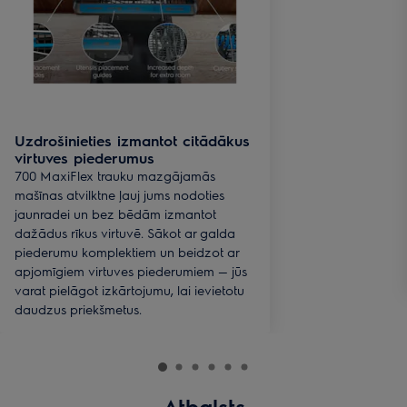
Uzdrošinieties izmantot citādākus
virtuves piederumus
700 MaxiFlex trauku mazgājamās
mašīnas atvilktne ļauj jums nodoties
jaunradei un bez bēdām izmantot
dažādus rīkus virtuvē. Sākot ar galda
piederumu komplektiem un beidzot ar
apjomīgiem virtuves piederumiem — jūs
varat pielāgot izkārtojumu, lai ievietotu
daudzus priekšmetus.
Atbalsts