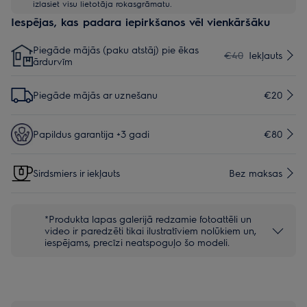
izlasiet visu lietotāja rokasgrāmatu.
Iespējas, kas padara iepirkšanos vēl vienkāršāku
Piegāde mājās (paku atstāj) pie ēkas
€40
Iekļauts
ārdurvīm
Piegāde mājās ar uznešanu
€20
Papildus garantija +3 gadi
€80
Sirdsmiers ir iekļauts
Bez maksas
*Produkta lapas galerijā redzamie fotoattēli un
video ir paredzēti tikai ilustratīviem nolūkiem un,
iespējams, precīzi neatspoguļo šo modeli.