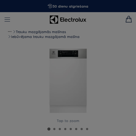
30 dienu atgriešana
Trauku mazgājamās mašīnas
Iebūvējama trauku mazgājamā mašīna
Tap to zoom