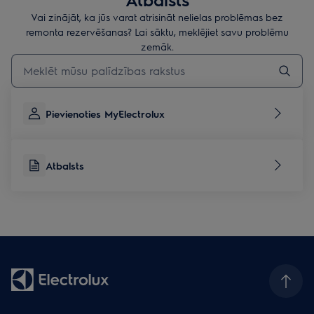
Vai zinājāt, ka jūs varat atrisināt nelielas problēmas bez
remonta rezervēšanas? Lai sāktu, meklējiet savu problēmu
zemāk.
Rakstiet, lai meklētu rakstus par atbalstu
Pievienoties MyElectrolux
Atbalsts