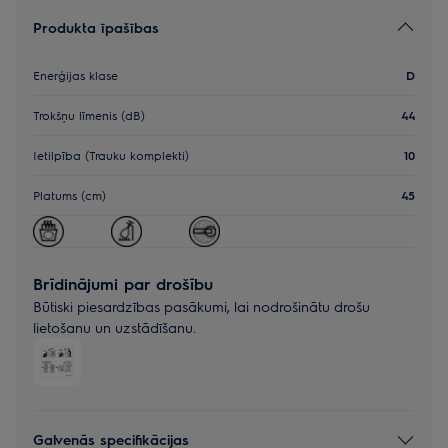
Produkta īpašības
Enerģijas klase
D
Trokšņu līmenis (dB)
44
Ietilpība (Trauku komplekti)
10
Platums (cm)
45
Brīdinājumi par drošību
Būtiski piesardzības pasākumi, lai nodrošinātu drošu
lietošanu un uzstādīšanu.
Galvenās specifikācijas