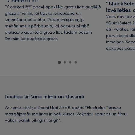
‘’ComfortLift®’’
‘’QuickSelec
‘’ComfortLift®’’ paceļ apakšējo grozu līdz augšējā
izvēlieties 
groza līmenim, lai trauku iekraušana un
Vairs nav jāiz
izņemšana būtu ātra. Pastiprinātais eņģu
‘’QuickSelect 2.
mehānisms ir pārbaudīts, lai paceltu pilnībā
ātri vēlaties, la
piekrautu apakšējo grozu līdz tādam pašam
pārvietojiet slī
līmenim kā augšējais grozs.
izmaiņas. Saņ
apkopes padom
Jaudīga tīrīšana mierā un klusumā
Ar zemu trokšņa līmeni tikai 35 dB dažas ‘’Electrolux’’ trauku
mazgājamās mašīnas ir īpaši klusas. Vakariņu sarunas un filmu
vakari paliek pilnīgi mierīgi**.