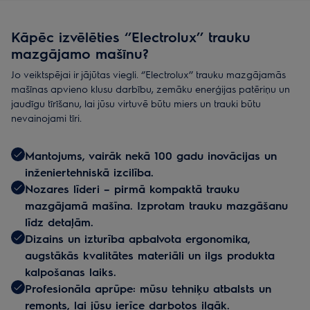
Kāpēc izvēlēties ‘’Electrolux’’ trauku
mazgājamo mašīnu?
Jo veiktspējai ir jājūtas viegli. ‘’Electrolux’’ trauku mazgājamās
mašīnas apvieno klusu darbību, zemāku enerģijas patēriņu un
jaudīgu tīrīšanu, lai jūsu virtuvē būtu miers un trauki būtu
nevainojami tīri.
Mantojums, vairāk nekā 100 gadu inovācijas un
inženiertehniskā izcilība.
Nozares līderi – pirmā kompaktā trauku
mazgājamā mašīna. Izprotam trauku mazgāšanu
līdz detaļām.
Dizains un izturība apbalvota ergonomika,
augstākās kvalitātes materiāli un ilgs produkta
kalpošanas laiks.
Profesionāla aprūpe: mūsu tehniķu atbalsts un
remonts, lai jūsu ierīce darbotos ilgāk.