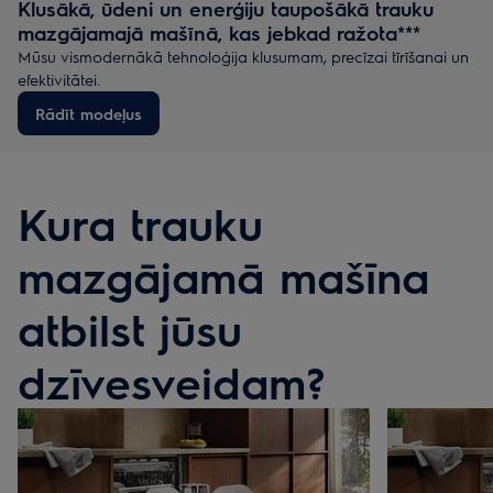
Klusākā, ūdeni un enerģiju taupošākā trauku
mazgājamajā mašīnā, kas jebkad ražota***
Mūsu vismodernākā tehnoloģija klusumam, precīzai tīrīšanai un
efektivitātei.
Rādīt modeļus
Kura trauku
mazgājamā mašīna
atbilst jūsu
dzīvesveidam?