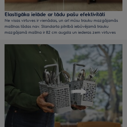
Elastīgāka ielāde ar tādu pašu efektivitāti
Ne visas virtuves ir vienādas, un arī mūsu trauku mazgājamās
mašīnas tādas nav. Standarta pilnībā iebūvējamā trauku
mazgājamā mašīna ir 82 cm augsta un iederas zem virtuves
letes ar standarta augstumu 90 cm. Bet, ja vēlaties vairāk vietas,
lai ērti ievietotu lielākus šķīvjus vai augstākas glāzes, mēs
piedāvājam jums iespējas, kas padarīs jūsu dzīvi nedaudz
vieglāku.
Mūsu 87 cm ‘’MaxiSpace’’ modeļi piedāvā vieglāku katra trauka
ievietošanu, kā arī vairāk vietas lielākiem šķīvjiem vai
augstākām glāzēm. Tā kā tie atrodas tuvāk grīdai, tie iederas
zem tāda paša 90 cm letes augstuma kā mūsu 82 cm augstās
trauku mazgājamās mašīnas. Un tās ir tikpat ūdens un enerģijas
taupošas kā mūsu standarta modeļi.
Vairāk vietas un elastības. Tā pati piemērotība un efektivitāte.