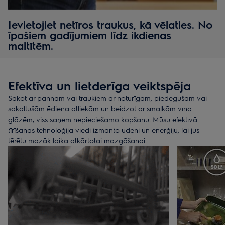
Ievietojiet netīros traukus, kā vēlaties. No
īpašiem gadījumiem līdz ikdienas
maltītēm.
Izvēlieties iestatījumu, kas atbilst jūsu trauku ievietošanas stilam.
Vairāk vietas katliem un lieliem šķīvjiem? Vieglāka trauku
Efektīva un lietderīga veiktspēja
izņemšana? Galda piederumu ievietošanas veids var būtiski
ietekmēt situāciju.
Sākot ar pannām vai traukiem ar noturīgām, piedegušām vai
sakaltušām ēdiena atliekām un beidzot ar smalkām vīna
Galda piederumu atvilktne: vairāk vietas un vieglāka trauku
glāzēm, viss saņem nepieciešamo kopšanu. Mūsu efektīvā
izņemšana.
tīrīšanas tehnoloģija viedi izmanto ūdeni un enerģiju, lai jūs
Atvilktne augšpusē atdala katru galda piederumu lielākai tīrībai
tērētu mazāk laika atkārtotai mazgāšanai.
un ļauj tos iepriekš sašķirot vieglākai izņemšanai. Tā arī
nodrošina vairāk vietas apakšā traukiem.
Divdaļīgs galda piederumu grozs: ātrs un elastīgs. Vēlaties ātrāk
ievietot visu? Grozs apakšējā plauktā ļauj ievietot galda
piederumus tieši tajā. Un, ja vienā groza daļā ir nepieciešams
vairāk vietas pannai vai servēšanas bļodai, varat sadalīt galda
piederumu grozu divās mazākās daļās un ievietot tās tur, kur ir