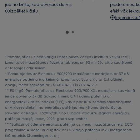
jau no brīža, kad atvērsiet durvis.
piederumus, ka
Izpētiet klāstu
efektīvāk iekra
Iepērcies tūlī
*Pamatojoties uz neatkarīgu trešās puses Vācijas institūta veiktu testu,
izmantojot mazgāšanas līdzekļa tabletes un 90 minūšu ciklu sautējumā
ar lazanjas atlikumiem
**Pamatojoties uz Electrolux 900/900 MaxiSpace modeļiem ar 37 dB
enerģijas patēriņa marķējumā, izmantojot Eco ciklu ar ExtraQuiett
opciju, mērot saskaņā ar EN 60704-1, EN 60704-2-3
***ES tirgū. Pamatojoties uz Electrolux 900/900 XXL modeļiem, kas vienā
ierīcē apvieno 37 dB trokšņa līmeni, 8,4 l ūdens patēriņu un
energoefektivitātes indeksu (EEI), kas ir par 10 % zemāks salīdzinājumā
ar A klases slieksni no enerģijas patēriņa marķējuma deklarācijas
saskaņā ar Regulu ES2019/2017 no Eiropas Produktu reģistra enerģijas
patēriņa marķējumam, 2025. gada septembris
****Salīdzinot ūdens/enerģijas patēriņu uz vienu mazgāšanas reizi ECO
programmā A klasē un augstāk ar ES vidējo patēriņu roku mazgāšanai
(kā noteicis Stamminger et al.,