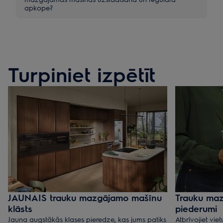
apkope?
Turpiniet izpētīt
JAUNAIS trauku mazgājamo mašīnu
Trauku ma
klāsts
piederumi
Jauna augstākās klases pieredze, kas jums patiks
Atbrīvojiet vi