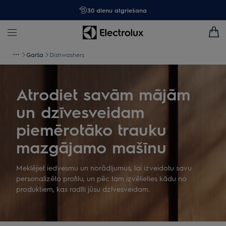
30 dienu atgriešana
Garša
Dishwashers
Atrodiet savām mājām
un dzīvesveidam
piemērotāko trauku
mazgājamo mašīnu
Meklējiet iedvesmu un norādījumus, lai izveidotu savu
personalizēto profilu, un pēc tam izvēlieties kādu no
produktiem, kas radīti jūsu dzīvesveidam.