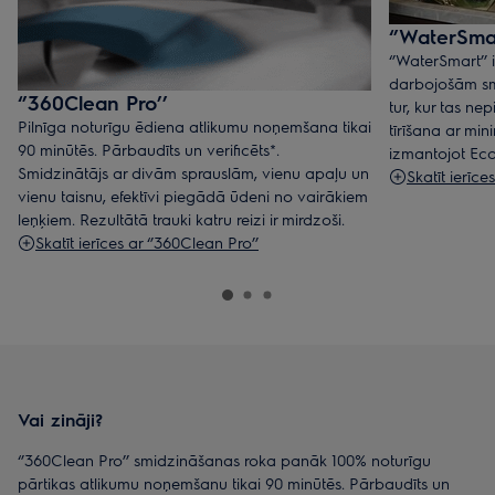
vieta.
‘’WaterSmar
‘’WaterSmart’’ 
Apskatiet trauku mazgājamās mašīnas ar galda piederumu
darbojošām sm
atvilktnēm
‘’360Clean Pro’’
tur, kur tas nep
Pilnīga noturīgu ēdiena atlikumu noņemšana tikai
tīrīšana ar mini
Apskatiet trauku mazgājamās mašīnas ar galda piederumu
90 minūtēs. Pārbaudīts un verificēts*.
izmantojot Ec
groziem
Smidzinātājs ar divām sprauslām, vienu apaļu un
Skatīt ierīce
vienu taisnu, efektīvi piegādā ūdeni no vairākiem
leņķiem. Rezultātā trauki katru reizi ir mirdzoši.
Skatīt ierīces ar ‘’360Clean Pro’’
Vai zināji?
‘’360Clean Pro’’ smidzināšanas roka panāk 100% noturīgu
pārtikas atlikumu noņemšanu tikai 90 minūtēs. Pārbaudīts un