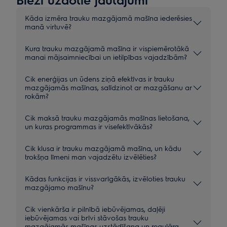
Kāda izmēra trauku mazgājamā mašīna iederēsies
manā virtuvē?
Kura trauku mazgājamā mašīna ir vispiemērotākā
manai mājsaimniecībai un ietilpības vajadzībām?
Cik enerģijas un ūdens ziņā efektīvas ir trauku
mazgājamās mašīnas, salīdzinot ar mazgāšanu ar
rokām?
Cik maksā trauku mazgājamās mašīnas lietošana,
un kuras programmas ir visefektīvākās?
Cik klusa ir trauku mazgājamā mašīna, un kādu
trokšņa līmeni man vajadzētu izvēlēties?
Kādas funkcijas ir vissvarīgākās, izvēloties trauku
mazgājamo mašīnu?
Cik vienkārša ir pilnībā iebūvējamas, daļēji
iebūvējamas vai brīvi stāvošas trauku
mazgājamās mašīnas uzstādīšana un regulāra