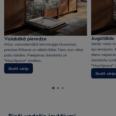
Augstākās 
Vislabākā pieredze
Ideāls viedu fu
Mūsu vismodernākā tehnoloģija klusumam,
apvienojums. 
precīzai tīrīšanai un efektivitātei. Tiem, kas vēlas
dienu nepiecieš
pašu labāko. Pieejamas standarta un
standarta izmēr
‘’MaxiSpace’’ izmēros.
‘’MaxiSpace’’ 
Skatīt sēriju
Skatīt sēriju
Bieži uzdotie jautājumi