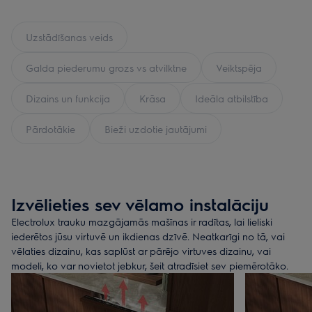
Uzstādīšanas veids
Galda piederumu grozs vs atvilktne
Veiktspēja
Dizains un funkcija
Krāsa
Ideāla atbilstība
Pārdotākie
Bieži uzdotie jautājumi
Izvēlieties sev vēlamo instalāciju
Electrolux trauku mazgājamās mašīnas ir radītas, lai lieliski
iederētos jūsu virtuvē un ikdienas dzīvē. Neatkarīgi no tā, vai
vēlaties dizainu, kas saplūst ar pārējo virtuves dizainu, vai
modeli, ko var novietot jebkur, šeit atradīsiet sev piemērotāko.