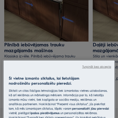
Pilnībā iebūvējamas trauku
Daļēji ieb
mazgājamās mašīnas
mazgājamā
Klasiska izvēle. Pilnībā iebūvējama trauku
Stila un vienkā
mazgājamā mašīna paslēpjas aiz jūsu skapīša
paliek redzams,
durvīm, nodrošinot tīru, modernu virtuves dizainu
pielāgot iestat
Turpināt bez akcepta
ar visām viedajām funkcijām, ko sagaidāt no
ar jūsu virtuvi.
Šī vietne izmanto sīkfailus, lai lietotājam
‘’Electrolux’’.
Rādīt visus
nodrošinātu personalizētu pieredzi.
Rādīt visus pilnībā iebūvējamos modeļus
Sīkfaili un citas līdzīgas tehnoloģijas tiek izmantotas vietnes uzlabošanas,
kā arī reklāmas un mārketinga mērķiem. Informācija par to, kā lietotājs
izmanto mūsu vietni, tiek kopīgota ar sociālo mediju, reklāmas un
analītikas partneriem. Noklikšķinot “Pieņemt visus sīkfailus”, jūs piekrītat
tam, kā mēs izmantojam sīkfailus, tāpēc varam
personalizēt jūsu pieredzi
vietnē, pielāgot
īpašos piedāvājumus
un personalizētas reklāmas.
Noklikšķinot “Turpināt bez sīkfailu pieņemšanas”, jūs bloķējat nebūtiskus