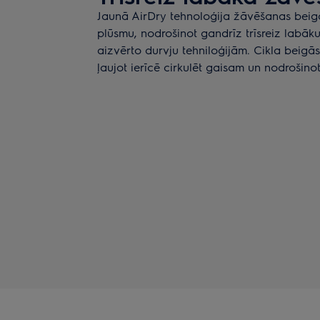
Jaunā AirDry tehnoloģija žāvēšanas beig
plūsmu, nodrošinot gandrīz trīsreiz labāku
aizvērto durvju tehniloģijām. Cikla beigā
ļaujot ierīcē cirkulēt gaisam un nodrošino