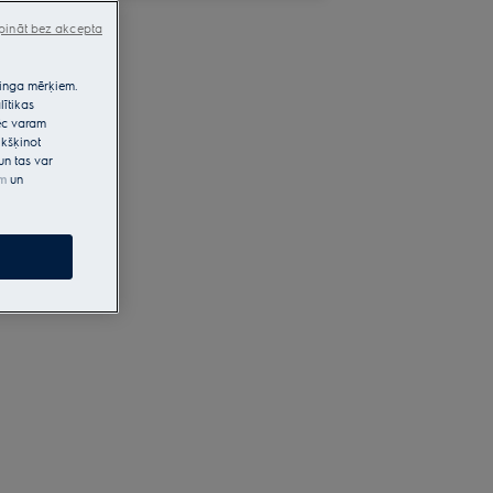
pināt bez akcepta
etinga mērķiem.
lītikas
pēc varam
kšķinot
un tas var
em
un