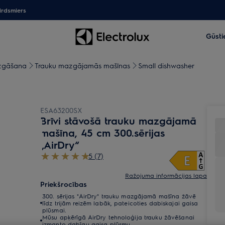
irdsmiers
Gūsti
zgāšana
Trauku mazgājamās mašīnas
Small dishwasher
ESA63200SX
Brīvi stāvošā trauku mazgājamā
mašīna, 45 cm 300.sērijas
„AirDry“
5 (7)
Ražojuma informācijas lapa
Priekšrocības
300. sērijas "AirDry" trauku mazgājamā mašīna žāvē
līdz trijām reizēm labāk, pateicoties dabiskajai gaisa
plūsmai.
Mūsu apķērīgā AirDry tehnoloģija trauku žāvēšanai
izmanto dabīgu gaisa plūsmu.