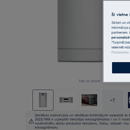
Šī vietne
Sīkfaili un 
Informācija 
partneriem. 
personalizē
“Turpināt be
ietekmēt mūs
Paziņojumu 
Tap to zoom
+
7
Drošības instrukcijas un drošības brīdinājumi saskaņā ar 
2023/988 ir uzskaitīti lietotāja rokasgrāmatas I un II noda
nodrošinātu drošu produkta lietošanu, lūdzu, izlasiet visu 
rokasgrāmatu.