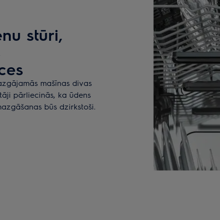
nu stūri,
s
īces
 mazgājamās mašīnas divas
āji pārliecinās, ka ūdens
 mazgāšanas būs dzirkstoši.