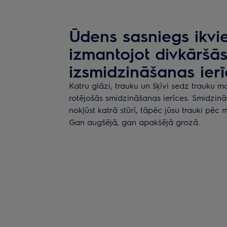
Ūdens sasniegs ikvie
izmantojot divkāršā
izsmidzināšanas ier
Katru glāzi, trauku un šķīvi sedz trauku
rotējošās smidzināšanas ierīces. Smidzināt
nokļūst katrā stūrī, tāpēc jūsu trauki pēc
Gan augšējā, gan apakšējā grozā.