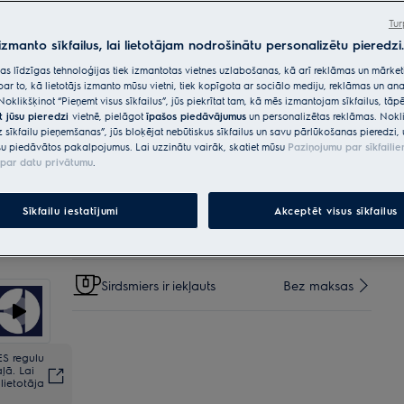
Gandrīz visu formu un izmēru galda piederumi, par
kuru tīrību ērti rūpējas MaxiFlex.
Tur
 izmanto sīkfailus, lai lietotājam nodrošinātu personalizētu pieredzi.
Iespējas, kas padara iepirkšanos vēl
citas līdzīgas tehnoloģijas tiek izmantotas vietnes uzlabošanas, kā arī reklāmas un mārk
par to, kā lietotājs izmanto mūsu vietni, tiek kopīgota ar sociālo mediju, reklāmas un ana
vienkāršāku
Noklikšķinot “Pieņemt visus sīkfailus”, jūs piekrītat tam, kā mēs izmantojam sīkfailus, tā
t jūsu pieredzi
vietnē, pielāgot
īpašos piedāvājumus
un personalizētas reklāmas. Nokli
Piegāde mājās (paku atstāj)
€40
Iekļauts
z sīkfailu pieņemšanas”, jūs bloķējat nebūtiskus sīkfailus un savu pārlūkošanas pieredzi, 
pie ēkas ārdurvīm
u piedāvātos pakalpojumus. Lai uzzinātu vairāk, skatiet mūsu
Paziņojumu par sīkfaili
par datu privātumu
.
Piegāde mājās ar uznešanu
€20
Sīkfailu iestatījumi
Akceptēt visus sīkfailus
Papildus garantija +3 gadi
€80
Sirdsmiers ir iekļauts
Bez maksas
ES regulu
ļā. Lai
lietotāja