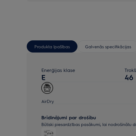
Produkta īpašības
Galvenās specifikācijas
Enerģijas klase
Trokš
E
46
AirDry
Brīdinājumi par drošību
Būtiski piesardzības pasākumi, lai nodrošinātu d