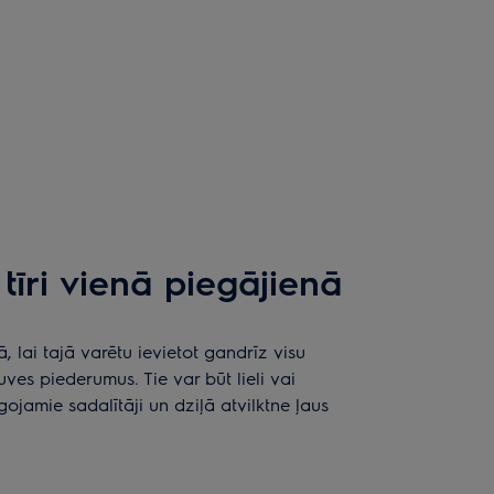
tīri vienā piegājienā
ā, lai tajā varētu ievietot gandrīz visu
ves piederumus. Tie var būt lieli vai
ojamie sadalītāji un dziļā atvilktne ļaus