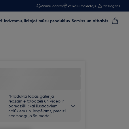
Zvanu centrs
Veikalu meklētājs
Pieslēgties
et iedvesmu, lietojot mūsu produktus
Serviss un atbalsts
*Produkta lapas galerijā
redzamie fotoattēli un video ir
paredzēti tikai ilustratīviem
nolūkiem un, iespējams, precīzi
neatspoguļo šo modeli.