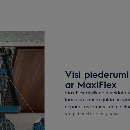
Visi piederumi 
ar MaxiFlex
MaxiFlex atvilktne ir veidota t
formu un izmēru galda un virtu
neparastas formas, taču pielāg
viegli izvietot pilnīgi visu.