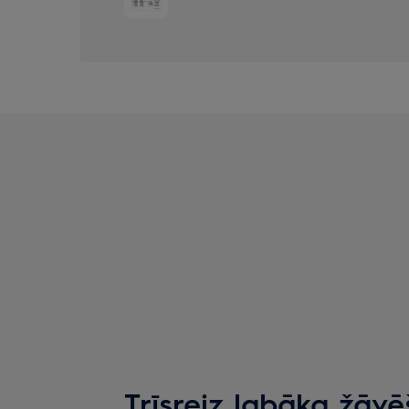
Trīsreiz labāka žāv