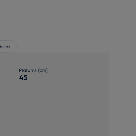
ācijas
Platums (cm)
45