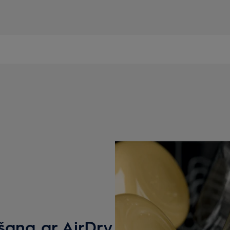
ēšana ar AirDry