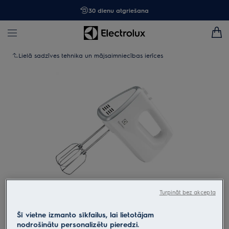
30 dienu atgriešana
Lielā sadzīves tehnika un mājsaimniecības ierīces
Turpināt bez akcepta
Tap to zoom
Šī vietne izmanto sīkfailus, lai lietotājam
nodrošinātu personalizētu pieredzi.