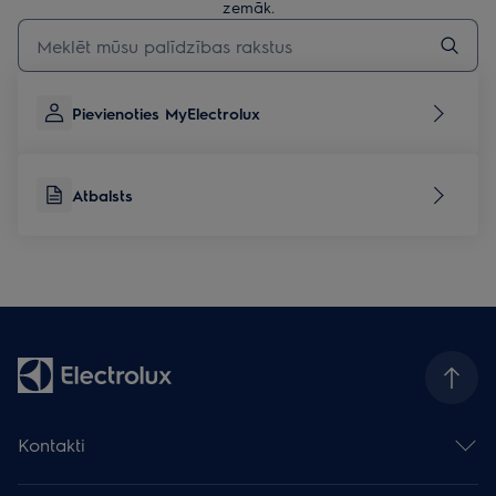
zemāk.
Rakstiet, lai meklētu rakstus par atbalstu
Pievienoties MyElectrolux
Atbalsts
Kontakti
Sazināties ar mums