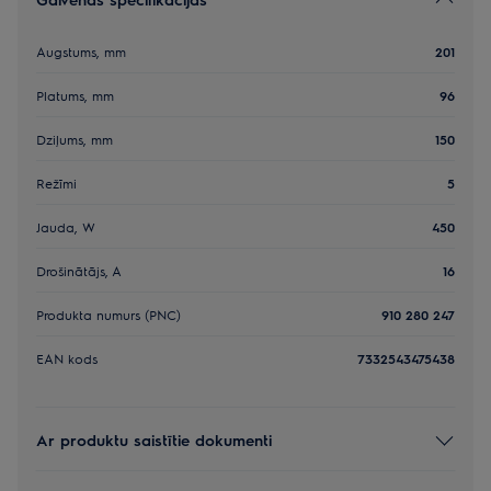
Augstums, mm
201
Platums, mm
96
Dziļums, mm
150
Režīmi
5
Jauda, W
450
Drošinātājs, A
16
Produkta numurs (PNC)
910 280 247
EAN kods
7332543475438
Ar produktu saistītie dokumenti