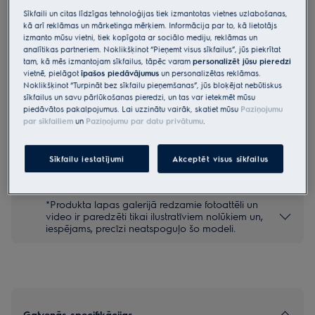
Sīkfaili un citas līdzīgas tehnoloģijas tiek izmantotas vietnes uzlabošanas,
EHM3300
kā arī reklāmas un mārketinga mērķiem. Informācija par to, kā lietotājs
Mikser „Love Your Day“
izmanto mūsu vietni, tiek kopīgota ar sociālo mediju, reklāmas un
analītikas partneriem. Noklikšķinot “Pieņemt visus sīkfailus”, jūs piekrītat
tam, kā mēs izmantojam sīkfailus, tāpēc varam
personalizēt jūsu pieredzi
4.9 (128)
vietnē, pielāgot
īpašos piedāvājumus
un personalizētas reklāmas.
Priekšrocības
Noklikšķinot “Turpināt bez sīkfailu pieņemšanas”, jūs bloķējat nebūtiskus
sīkfailus un savu pārlūkošanas pieredzi, un tas var ietekmēt mūsu
Radiet savu garšu, izmantojot 5 ātrumus
piedāvātos pakalpojumus. Lai uzzinātu vairāk, skatiet mūsu
Paziņojumu
par sīkfailiem
un
Paziņojumu par datu privātumu
.
Drošības norādījumi un drošības brīdinājumi saskaņā ar ES
Sīkfailu iestatījumi
Akceptēt visus sīkfailus
regulu 2023/988 ir norādīti lietotāja rokasgrāmatā. Lai
nodrošinātu drošu produkta lietošanu, izlasiet pilnu lietotāja
rokasgrāmatu.
*Produkta lapas galerijā redzamie fotoattēli un
video ir paredzēti tikai ilustratīviem nolūkiem un,
iespējams, precīzi neatspoguļo šo modeli.
Galvenās specifikācijas