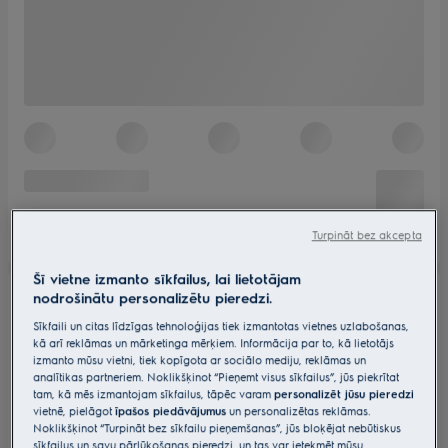
Turpināt bez akcepta
Šī vietne izmanto sīkfailus, lai lietotājam
nodrošinātu personalizētu pieredzi.
Sīkfaili un citas līdzīgas tehnoloģijas tiek izmantotas vietnes uzlabošanas,
kā arī reklāmas un mārketinga mērķiem. Informācija par to, kā lietotājs
izmanto mūsu vietni, tiek kopīgota ar sociālo mediju, reklāmas un
analītikas partneriem. Noklikšķinot “Pieņemt visus sīkfailus”, jūs piekrītat
tam, kā mēs izmantojam sīkfailus, tāpēc varam
personalizēt jūsu pieredzi
vietnē, pielāgot
īpašos piedāvājumus
un personalizētas reklāmas.
Noklikšķinot “Turpināt bez sīkfailu pieņemšanas”, jūs bloķējat nebūtiskus
sīkfailus un savu pārlūkošanas pieredzi, un tas var ietekmēt mūsu