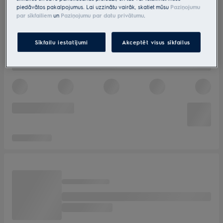
piedāvātos pakalpojumus. Lai uzzinātu vairāk, skatiet mūsu
Paziņojumu
par sīkfailiem
un
Paziņojumu par datu privātumu
.
Sīkfailu iestatījumi
Akceptēt visus sīkfailus