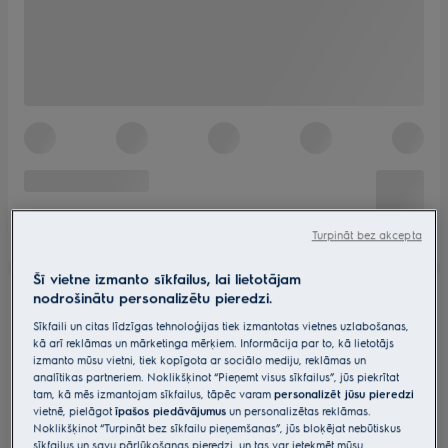
Turpināt bez akcepta
Šī vietne izmanto sīkfailus, lai lietotājam
nodrošinātu personalizētu pieredzi.
Sīkfaili un citas līdzīgas tehnoloģijas tiek izmantotas vietnes uzlabošanas,
kā arī reklāmas un mārketinga mērķiem. Informācija par to, kā lietotājs
izmanto mūsu vietni, tiek kopīgota ar sociālo mediju, reklāmas un
analītikas partneriem. Noklikšķinot “Pieņemt visus sīkfailus”, jūs piekrītat
tam, kā mēs izmantojam sīkfailus, tāpēc varam
personalizēt jūsu pieredzi
vietnē, pielāgot
īpašos piedāvājumus
un personalizētas reklāmas.
Noklikšķinot “Turpināt bez sīkfailu pieņemšanas”, jūs bloķējat nebūtiskus
sīkfailus un savu pārlūkošanas pieredzi, un tas var ietekmēt mūsu