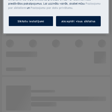
piedāvātos pakalpojumus. Lai uzzinātu vairāk, skatiet mūsu
Paziņojumu
par sīkfailiem
un
Paziņojumu par datu privātumu
.
Sīkfailu iestatījumi
Akceptēt visus sīkfailus