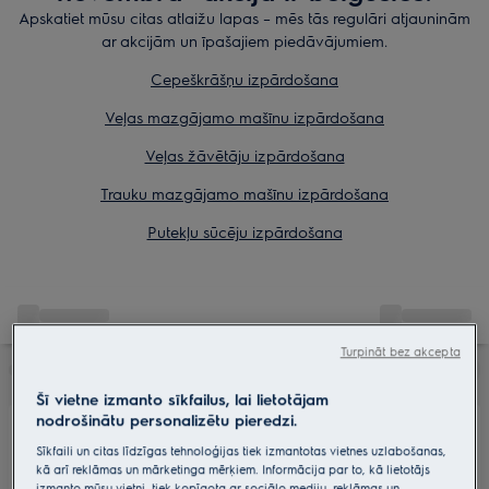
Apskatiet mūsu citas atlaižu lapas – mēs tās regulāri atjauninām
ar akcijām un īpašajiem piedāvājumiem.
Cepeškrāšņu izpārdošana
Veļas mazgājamo mašīnu izpārdošana
Veļas žāvētāju izpārdošana
Trauku mazgājamo mašīnu izpārdošana
Putekļu sūcēju izpārdošana
Turpināt bez akcepta
Šī vietne izmanto sīkfailus, lai lietotājam
nodrošinātu personalizētu pieredzi.
Sīkfaili un citas līdzīgas tehnoloģijas tiek izmantotas vietnes uzlabošanas,
kā arī reklāmas un mārketinga mērķiem. Informācija par to, kā lietotājs
izmanto mūsu vietni, tiek kopīgota ar sociālo mediju, reklāmas un