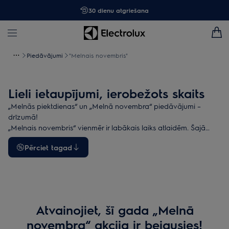
30 dienu atgriešana
Piedāvājumi
"Melnais novembris"
Lieli ietaupījumi, ierobežots skaits
„Melnās piektdienas“ un „Melnā novembra“ piedāvājumi –
drīzumā!
„Melnais novembris“ vienmēr ir labākais laiks atlaidēm. Šajā
periodā mēs gatavojam īpašas akcijas cepeškrāsnīm, plīts
Pērciet tagad
virsmām, veļas mašīnām, žāvētājiem, putekļsūcējiem un citām
ierīcēm. 2026. gadā jūs gaida vēl vairāk pārsteigumu!
Atvainojiet, šī gada „Melnā
novembra“ akcija ir beigusies!