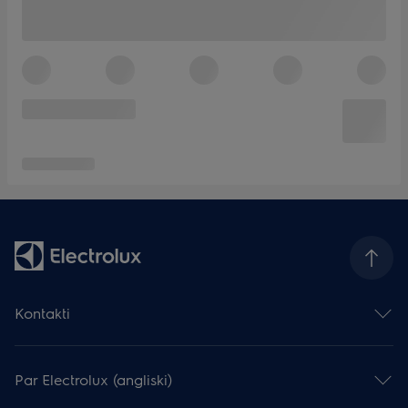
Kontakti
Sazināties ar mums
Atstāj atsauksmi
Par Electrolux (angliski)
Serviss un atbalsts