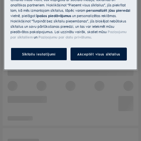
analītikas partneriem. Noklikšķinot “Pieņemt visus sīkfailus”, jūs piekrītat
tam, kā mēs izmantojam sīkfailus, tāpēc varam
personalizēt jūsu pieredzi
vietnē, pielāgot
īpašos piedāvājumus
un personalizētas reklāmas.
Noklikšķinot “Turpināt bez sīkfailu pieņemšanas”, jūs bloķējat nebūtiskus
sīkfailus un savu pārlūkošanas pieredzi, un tas var ietekmēt mūsu
piedāvātos pakalpojumus. Lai uzzinātu vairāk, skatiet mūsu
Paziņojumu
par sīkfailiem
un
Paziņojumu par datu privātumu
.
Sīkfailu iestatījumi
Akceptēt visus sīkfailus