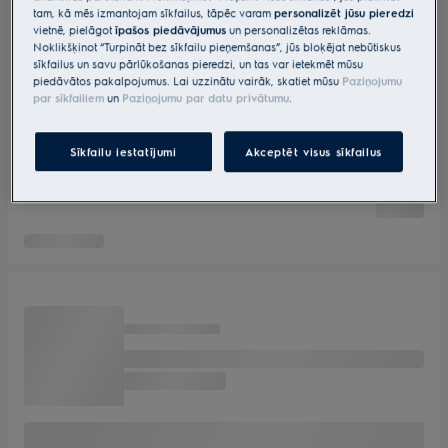
tam, kā mēs izmantojam sīkfailus, tāpēc varam
personalizēt jūsu pieredzi
vietnē, pielāgot
īpašos piedāvājumus
un personalizētas reklāmas.
Noklikšķinot “Turpināt bez sīkfailu pieņemšanas”, jūs bloķējat nebūtiskus
sīkfailus un savu pārlūkošanas pieredzi, un tas var ietekmēt mūsu
piedāvātos pakalpojumus. Lai uzzinātu vairāk, skatiet mūsu
Paziņojumu
par sīkfailiem
un
Paziņojumu par datu privātumu
.
Sīkfailu iestatījumi
Akceptēt visus sīkfailus