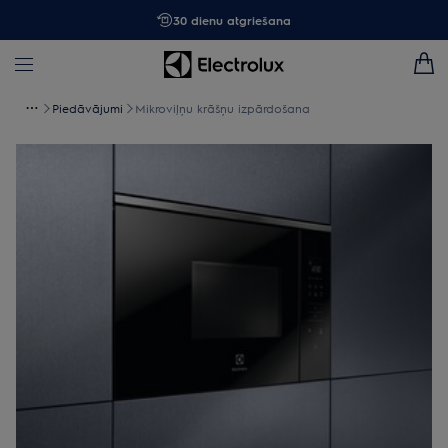
30 dienu atgriešana
Piedāvājumi
Mikroviļņu krāšņu izpārdošana