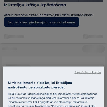
Mikroviļņu krāšņu izpārdošana
Atjauniniet savu virtuvi ar mikroviļņu krāšņu izpārdošanas
piedāvājumiem – modeļi, kas apvieno ātrumu, stilu un vērtības.
Skatiet visus piedāvājumus un noteikumus
Atrodiet lētākas mikroviļņu krāsnis, izpārdošanas preces un
atlaides ātrai gatavošanai.
Turpināt bez akcepta
Šī vietne izmanto sīkfailus, lai lietotājam
nodrošinātu personalizētu pieredzi.
Sīkfaili un citas līdzīgas tehnoloģijas tiek izmantotas vietnes uzlabošanas,
kā arī reklāmas un mārketinga mērķiem. Informācija par to, kā lietotājs
izmanto mūsu vietni, tiek kopīgota ar sociālo mediju, reklāmas un
analītikas partneriem. Noklikšķinot “Pieņemt visus sīkfailus”, jūs piekrītat