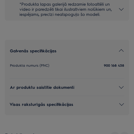
*Produkta lapas galerijā redzamie fotoattēli un
video ir paredzēti tikai ilustratīviem nolūkiem un,
iespējams, precīzi neatspoguļo šo modeli.
Galvenās specifikācijas
Produkta numurs (PNC)
900 168 458
Ar produktu saistītie dokumenti
Visas raksturīgās specifikācijas