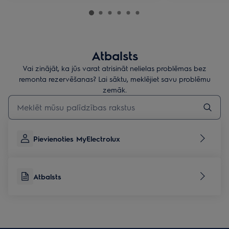
Atbalsts
Vai zinājāt, ka jūs varat atrisināt nelielas problēmas bez
remonta rezervēšanas? Lai sāktu, meklējiet savu problēmu
zemāk.
Rakstiet, lai meklētu rakstus par atbalstu
Pievienoties MyElectrolux
Atbalsts