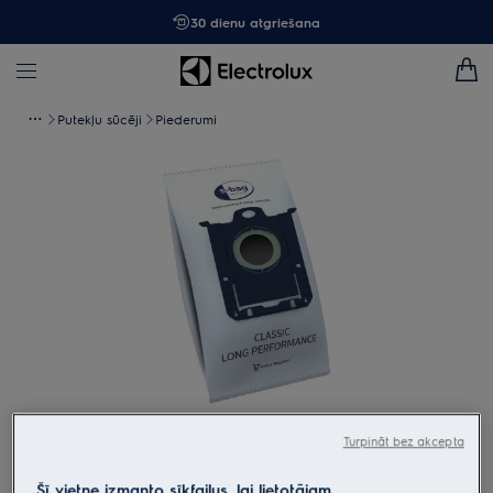
30 dienu atgriešana
Putekļu sūcēji
Piederumi
Tap to zoom
Turpināt bez akcepta
Šī vietne izmanto sīkfailus, lai lietotājam