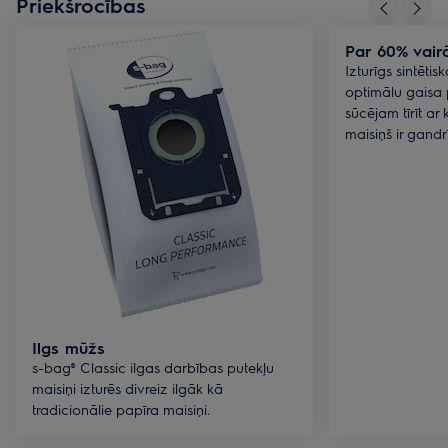
Priekšrocības
Par 60% vair
Izturīgs sintēti
optimālu gaisa 
sūcējam tīrīt ar
maisiņš ir gandrī
Ilgs mūžs
s-bag® Classic ilgas darbības putekļu
maisiņi izturēs divreiz ilgāk kā
tradicionālie papīra maisiņi.