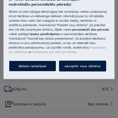
nodrošinātu personalizētu pieredzi.
E201S
E201S S-bag® Classic Long
Sīkfaili un citas līdzīgas tehnoloģijas tiek izmantotas vietnes uzlabošanas,
kā arī reklāmas un mārketinga mērķiem. Informācija par to, kā lietotājs
Performance
izmanto mūsu vietni, tiek kopīgota ar sociālo mediju, reklāmas un
analītikas partneriem. Noklikšķinot “Pieņemt visus sīkfailus”, jūs piekrītat
3.4 (5)
tam, kā mēs izmantojam sīkfailus, tāpēc varam
personalizēt jūsu pieredzi
Priekšrocības
vietnē, pielāgot
īpašos piedāvājumus
un personalizētas reklāmas.
Ilgs mūžs
Noklikšķinot “Turpināt bez sīkfailu pieņemšanas”, jūs bloķējat nebūtiskus
Par 60% vairāk sūkšanas jaudas
sīkfailus un savu pārlūkošanas pieredzi, un tas var ietekmēt mūsu
Augsta filtrācijas pakāpe
piedāvātos pakalpojumus. Lai uzzinātu vairāk, skatiet mūsu
Paziņojumu
par sīkfailiem
un
Paziņojumu par datu privātumu
.
Sīkfailu iestatījumi
Akceptēt visus sīkfailus
Iespējas, kas padara iepirkšanos vēl vienkāršāku
Sūtījums
€15
Sirdsmiers ir iekļauts
Bez maksas