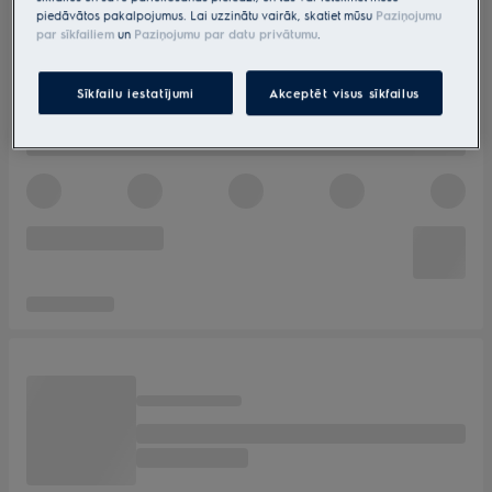
piedāvātos pakalpojumus. Lai uzzinātu vairāk, skatiet mūsu
Paziņojumu
par sīkfailiem
un
Paziņojumu par datu privātumu
.
Sīkfailu iestatījumi
Akceptēt visus sīkfailus