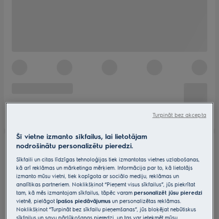
Turpināt bez akcepta
Šī vietne izmanto sīkfailus, lai lietotājam
nodrošinātu personalizētu pieredzi.
Sīkfaili un citas līdzīgas tehnoloģijas tiek izmantotas vietnes uzlabošanas,
kā arī reklāmas un mārketinga mērķiem. Informācija par to, kā lietotājs
izmanto mūsu vietni, tiek kopīgota ar sociālo mediju, reklāmas un
analītikas partneriem. Noklikšķinot “Pieņemt visus sīkfailus”, jūs piekrītat
tam, kā mēs izmantojam sīkfailus, tāpēc varam
personalizēt jūsu pieredzi
vietnē, pielāgot
īpašos piedāvājumus
un personalizētas reklāmas.
Noklikšķinot “Turpināt bez sīkfailu pieņemšanas”, jūs bloķējat nebūtiskus
sīkfailus un savu pārlūkošanas pieredzi, un tas var ietekmēt mūsu