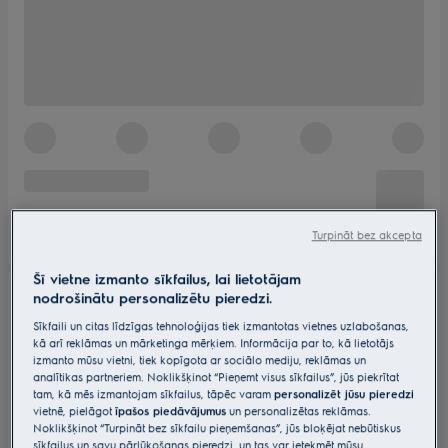
Turpināt bez akcepta
Šī vietne izmanto sīkfailus, lai lietotājam
nodrošinātu personalizētu pieredzi.
Sīkfaili un citas līdzīgas tehnoloģijas tiek izmantotas vietnes uzlabošanas,
kā arī reklāmas un mārketinga mērķiem. Informācija par to, kā lietotājs
izmanto mūsu vietni, tiek kopīgota ar sociālo mediju, reklāmas un
analītikas partneriem. Noklikšķinot “Pieņemt visus sīkfailus”, jūs piekrītat
tam, kā mēs izmantojam sīkfailus, tāpēc varam
personalizēt jūsu pieredzi
vietnē, pielāgot
īpašos piedāvājumus
un personalizētas reklāmas.
Noklikšķinot “Turpināt bez sīkfailu pieņemšanas”, jūs bloķējat nebūtiskus
sīkfailus un savu pārlūkošanas pieredzi, un tas var ietekmēt mūsu