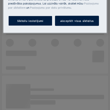
piedāvātos pakalpojumus. Lai uzzinātu vairāk, skatiet mūsu
Paziņojumu
par sīkfailiem
un
Paziņojumu par datu privātumu
.
Sīkfailu iestatījumi
Akceptēt visus sīkfailus